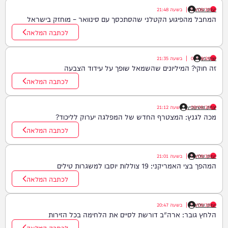
יענקי גולדן
09/08/26
|
בשעה
21:48
המחבל מהפיגוע הקטלני שהסתכסך עם סינוואר – מוחזק בישראל
לכתבה המלאה
שוקי כץ
09/08/26
|
בשעה
21:35
זה חוקי? המיליונים שהשמאל שופך על עידוד הצבעה
לכתבה המלאה
09/08/26
יצחק מושקוביץ
|
בשעה
21:12
מכה לגנץ: המצטרף החדש של המפלגה יערוק לליכוד?
לכתבה המלאה
יענקי גולדן
09/08/26
|
בשעה
21:01
המהפך בצי האמריקני: 19 צוללות יוסבו למשגרות טילים
לכתבה המלאה
יענקי גולדן
09/08/26
|
בשעה
20:47
הלחץ גובר: ארה"ב דורשת לסיים את הלחימה בכל הזירות
לכתבה המלאה