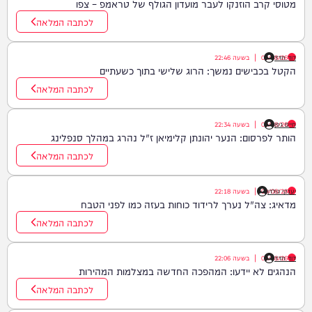
מטוסי קרב הוזנקו לעבר מועדון הגולף של טראמפ – צפו
לכתבה המלאה
דוד חדד
09/08/26
|
בשעה
22:46
הקטל בכבישים נמשך: הרוג שלישי בתוך כשעתיים
לכתבה המלאה
חיים גפן
09/08/26
|
בשעה
22:34
הותר לפרסום: הנער יהונתן קלימיאן ז"ל נהרג במהלך סנפלינג
לכתבה המלאה
יענקי גולדן
09/08/26
|
בשעה
22:18
מדאיג: צה"ל נערך לרידוד כוחות בעזה כמו לפני הטבח
לכתבה המלאה
דוד חדד
09/08/26
|
בשעה
22:06
הנהגים לא יידעו: המהפכה החדשה במצלמות המהירות
לכתבה המלאה