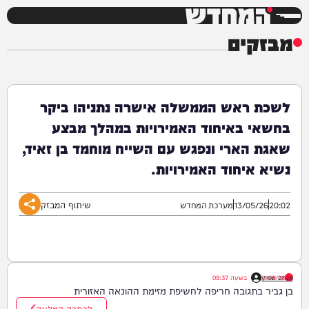
המחדש
מבזקים
לשכת ראש הממשלה אישרה נתניהו ביקר
בחשאי באיחוד האמירויות במהלך מבצע
שאגת הארי ונפגש עם השייח מוחמד בן זאיד,
נשיא איחוד האמירויות.
שיתוף המבזק
20:02
13/05/26
מערכת המחדש
מנחם שוורץ
10/08/26
|
בשעה
09:37
בן גביר בתגובה חריפה לחשיפת מזימת ההונאה האזורית
לכתבה המלאה