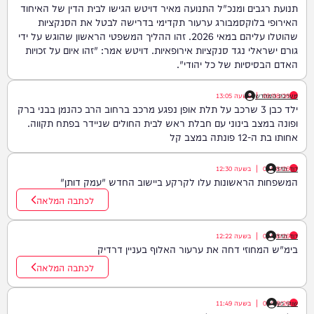
תנועת רגבים ומנכ"ל התנועה מאיר דויטש הגישו לבית הדין של האיחוד
האירופי בלוקסמבורג ערעור תקדימי בדרישה לבטל את הסנקציות
שהוטלו עליהם במאי 2026. זהו ההליך המשפטי הראשון שהוגש על ידי
גורם ישראלי נגד סנקציות אירופאיות. דויטש אמר: "זהו איום על זכויות
האדם הבסיסיות של כל יהודי".
09/08/26
|
מערכת המחדש
בשעה
13:05
ילד כבן 3 שרכב על תלת אופן נפגע מרכב ברחוב הרב כהנמן בבני ברק
ופונה במצב בינוני עם חבלת ראש לבית החולים שניידר בפתח תקווה.
אחותו בת ה-12 פונתה במצב קל
דוד חדד
09/08/26
|
בשעה
12:30
המשפחות הראשונות עלו לקרקע ביישוב החדש "עמק דותן"
לכתבה המלאה
דוד חדד
09/08/26
|
בשעה
12:22
בימ"ש המחוזי דחה את ערעור האלוף בעניין דרדיק
לכתבה המלאה
שוקי כץ
09/08/26
|
בשעה
11:49