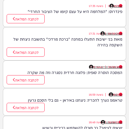
שוקי כץ
09/08/26
|
בשעה
17:35
פינדרוס: "המלחמה היא על עצם קיומו של הציבור החרדי"
לכתבה המלאה
09/08/26
|
מערכת המחדש
בשעה
17:31
מאות בני ישיבות התעלו במחנה "ברכת מרדכי" בתשובה ניצחת של
השקפה בהירה
לכתבה המלאה
09/08/26
|
בשעה
מוגש מטעם 'חרדים לחיים'
17:20
המסכה הוסרה סופית: פלוגה חרדית נסגרה וזה מה שקרה
לכתבה המלאה
דודי סגל
09/08/26
|
בשעה
16:59
טראמפ נערך להכריז: ניצחנו באיראן – גם בלי הסכם גרעין
לכתבה המלאה
09/08/26
הרב יהונתן ורנר
|
בשעה
16:49
יוצאים לצימר? כך תוכלו להשתמש בכיריים ובשיש