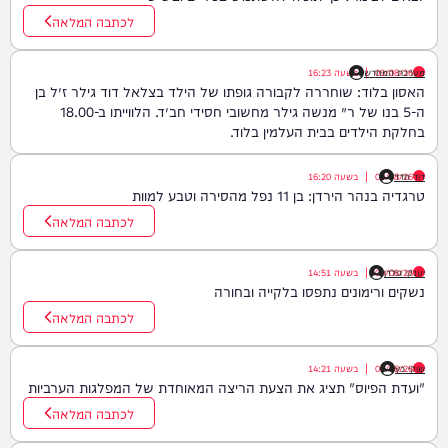
לכתבה המלאה
09/08/26
|
מערכת המחדש
בשעה
16:23
האסון בלוד: שוחררה לקבורה גופתו של הילד בצלאל דוד גילר ז״ל בן
ה-5 בנו של ר׳ מנשה גילר מחשובי חסידי חב״ד. הלווייתו ב-18.00
בחלקת הילדים בבית העלמין בלוד.
דוד חדד
09/08/26
|
בשעה
16:20
טרגדיה בנהר הירדן: בן 11 נפל מהסירה וטבע למוות
לכתבה המלאה
יענקי גולדן
09/08/26
|
בשעה
14:51
נשקים ורימונים נתפסו בלקייה ובחורה
לכתבה המלאה
שוקי כץ
09/08/26
|
בשעה
14:21
"ועדת הפיוס" תציג את הצעת הריצה המאוחדת של המפלגות הערביות
לכתבה המלאה