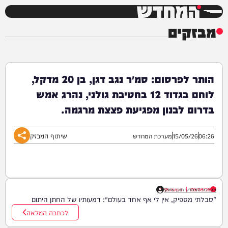
המחדש
מבזקים
הותר לפרסום: סמ״ר נגב דגן, בן 20 מדקל,
לוחם בגדוד 12 בחטיבת גולני, נהרג אמש
בדרום לבנון מפגיעת פצצת מרגמה.
שיתוף המבזק
06:26
15/05/26
מערכת המחדש
09/08/26
|
בשעה
מערכת המחדש תוכן שיווקי
17:38
"סבלתי מספיק, אין לי אף אחד בעולם": דמעותיו של החתן היתום
לכתבה המלאה