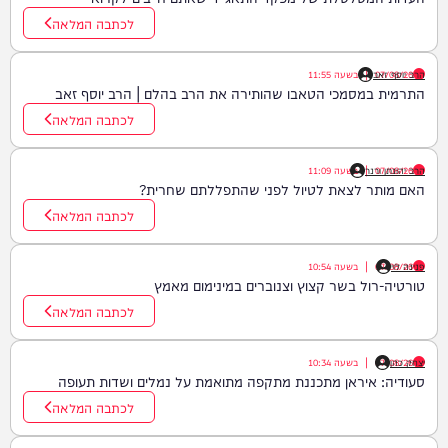
לכתבה המלאה
07/08/26
הרב יוסף זאב
|
בשעה
11:55
התרמית במסמכי הטאבו שהותירה את הרב בהלם | הרב יוסף זאב
לכתבה המלאה
07/08/26
הרב יהונתן ורנר
|
בשעה
11:09
האם מותר לצאת לטיול לפני שהתפללתם שחרית?
לכתבה המלאה
פנינה לוי
07/08/26
|
בשעה
10:54
טורטיה-רול בשר קצוץ וצנוברים במינימום מאמץ
לכתבה המלאה
יצחק כהן
07/08/26
|
בשעה
10:34
סעודיה: איראן מתכננת מתקפה מתואמת על נמלים ושדות תעופה
לכתבה המלאה