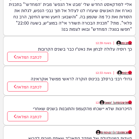
אליי לפודקאסט החדש שלי 'מבט אל הנפש' מבית 'המחדש'* בתכנית
נארח את האנשים שיעזרו לנו לצלול אל תוך נבכי הנפש, לגלות את
הסודות ואת כל מה שטמון בה. *והשבוע: היועץ ואיש החינוך, הרב נח
פלאי*. מתי? *תכנית הבכורה תשודר אי"ה במוצ"ש, בשעה 22:00*
*חפשו בגוגל: המחדש* ובואו לצפות בנו!
יצחק כהן
07/08/26
|
בשעה
12:39
כך רוסיה עלולה לבחון את נאט"ו כבר בשנים הקרובות
לכתבה המלאה
דודי סגל
07/08/26
|
בשעה
12:33
גדולי רבני ברסלב בכינוס הוקרה לראשי ממשל אוקראינה
לכתבה המלאה
07/08/26
|
המחדש בשיתוף "וימאן"
בשעה
12:21
הזיכרונות שלא יישכחו מהקעמפ והתובנות בשנים שאחרי
לכתבה המלאה
07/08/26
|
בשעה
מוגש מטעם 'חרדים לחיים'
12:09
העדות המטלטלת של מפקד התאג"ד שאתם חייבים לקרוא