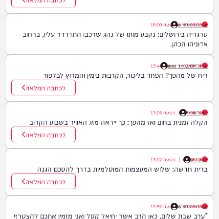
07/08/26
|
מערכת המחדש
בשעה
18:00
טרגדיה בירושלים: נקבע מותו של נהג שרכבו התדרדר עליו, ברחוב
אדוניהו הכהן.
07/08/26
|
אריה זיסמן, יתד נאמן
בשעה
13:44
ריח של מהפך? הפחד בליכוד, הקרבות בימין והמרוץ לבלפור
לכתבה המלאה
ליאור סודרי
07/08/26
|
בשעה
13:05
הקלה זמנית בחום ואז מהפך: כך ייראה מזג האוויר בשבוע הקרוב
לכתבה המלאה
יצחק כהן
07/08/26
|
בשעה
13:02
ברית חדשה: שלוש המעצמות המוסלמיות בדרך להסכם הגנה
לכתבה המלאה
07/08/26
|
מערכת המחדש
בשעה
12:52
*ערב שבת שלום, כאן הרב אשר יחיאל קסל ואני מזמין אתכם להצטרף