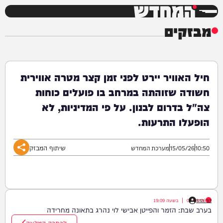
המחדש
מבזקים
חיל האוויר יירט לפני זמן קצר מטרה אווירית
חשודה שזוהתה במרחב בו פועלים כוחות
צה"ל בדרום לבנון. על פי המדיניות, לא
הופעלו התרעות.
שיתוף המבזק
10:50
15/05/26
מערכת המחדש
דוד חדד
07/08/26
|
בשעה
19:09
בערב שבת: הזמר והפייטן אבישי לוי נהרג בתאונה מחרידה
לכתבה המלאה