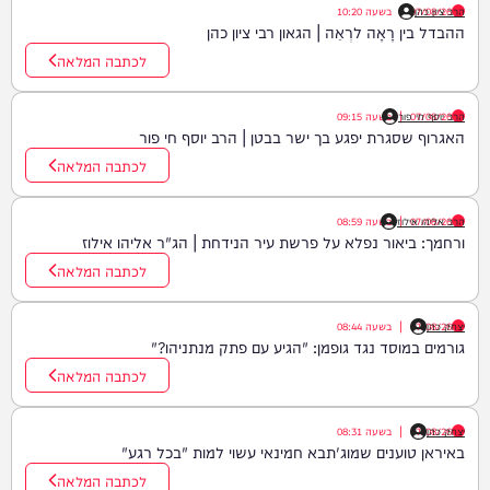
הרב ציון כהן
07/08/26
|
בשעה
10:20
ההבדל בין רָאָה לרְאֵה | הגאון רבי ציון כהן
לכתבה המלאה
07/08/26
|
הרב יוסף חי פור
בשעה
09:15
האגרוף שסגרת יפגע בך ישר בבטן | הרב יוסף חי פור
לכתבה המלאה
07/08/26
|
הרב אליהו אילוז
בשעה
08:59
ורחמך: ביאור נפלא על פרשת עיר הנידחת | הג"ר אליהו אילוז
לכתבה המלאה
יצחק כהן
07/08/26
|
בשעה
08:44
גורמים במוסד נגד גופמן: "הגיע עם פתק מנתניהו?"
לכתבה המלאה
יצחק כהן
07/08/26
|
בשעה
08:31
באיראן טוענים שמוג'תבא חמינאי עשוי למות "בכל רגע"
לכתבה המלאה