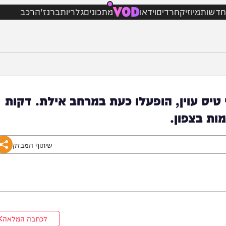
VOD
מיוזיק
חרדים
וידאו
מתכונים
גלריות
ברנז'ה
רכב
וין, הופעלו כעת במרחב אילת. דקות
צפון.
שיתוף המבזק