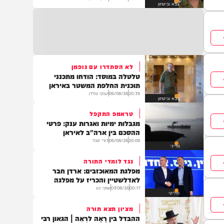
בגלל בדיקת נסיבות האסון:
התגובה נגד חיזבאללה הוקפאה
22:23
06/08/26
יענקי גולדן
צבא וביטחון
לא הסתדרו עם גופמן
טלטלה במוסד: הודחו מתכנני
תוכנית החלפת המשטר באיראן
20:39
06/08/26
יענקי גולדן
צבא וביטחון
טראמפ התקפל
מגבלות ימיות ואגרות ענק: פרטי
ההסכם בין ארה"ב לאיראן
20:09
06/08/26
דודי סגל
מדיני
נגד לומדי התורה
מפלגת המאוכזבים: ארדן חבר
לאדלשטיין והכריז על מפלגה
00:17
07/08/26
שוקי כץ