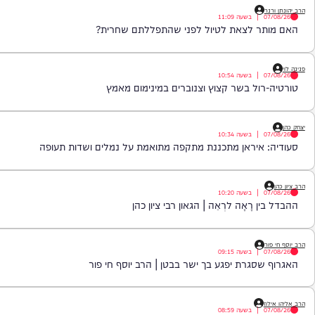
|
בשעה
11:55
מסמכי הטאבו שהותירה את הרב בהלם | הרב יוסף זאב
|
בשעה
11:09
ר לצאת לטיול לפני שהתפללתם שחרית?
|
בשעה
10:54
ול בשר קצוץ וצנוברים במינימום מאמץ
|
בשעה
10:34
איראן מתכננת מתקפה מתואמת על נמלים ושדות תעופה
|
בשעה
10:20
 רָאָה לרְאֵה | הגאון רבי ציון כהן