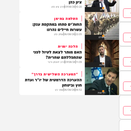
פוליטי
מציון תצא תורה
ההבדל בין רָאָה לרְאֵה | הגאון רבי
ציון כהן
10:20
07/08/26
הרב ציון כהן
וידאו
הסלמה בתימן
החות'ים פתחו במתקפת ענק:
עשרות חיילים נהרגו
22:05
06/08/26
יצחק כהן
בעולם
הלכה יומית
האם מותר לצאת לטיול לפני
שהתפללתם שחרית?
11:09
07/08/26
הרב יהונתן ורנר
הלכה
"המערכה השלישית בדרך"
ההערכה הדרמטית של יו"ר ועדת
חוץ וביטחון
09:52
06/08/26
שוקי כץ
חדשות