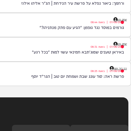
|
בשעה
09:15
סגרת יפגע בך ישר בבטן | הרב יוסף חי פור
|
בשעה
08:59
יאור נפלא על פרשת עיר הנידחת | הג"ר אליהו אילוז
|
בשעה
08:44
מוסד נגד גופמן: "הגיע עם פתק מנתניהו?"
|
בשעה
08:31
וענים שמוג'תבא חמינאי עשוי למות "בכל רגע"
|
בשעה
08:25
: סוד עונג שבת ושמחת יום טוב | הגר"ד יוסף