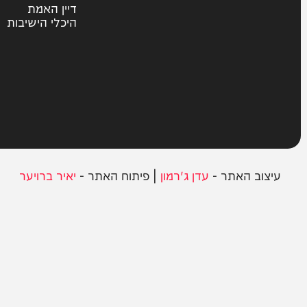
חרדים
ית
אשכבתיה דרבי
סוקה
בחצרות הקודש
במגזר
דיין האמת
היכלי הישיבות
ב האתר -
עדן ג'רמון
| פיתוח האתר -
יאיר ברויער