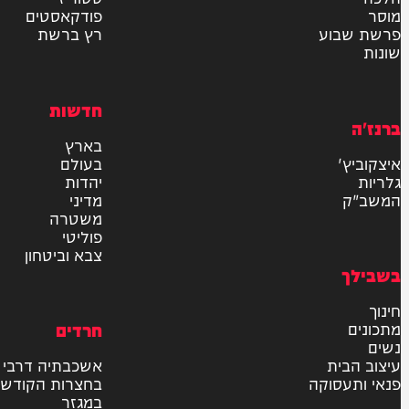
אישור דיוור לאתר "המחדש"
שליחה
דרש
וידאו
ם
VOD
סטוריז
פודקאסטים
וע
רץ ברשת
חדשות
בארץ
בעולם
יהדות
מדיני
משטרה
פוליטי
צבא וביטחון