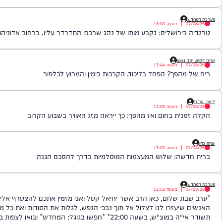
: הזמר והפייטן אבישי לוי נהרג בתאונה מחרידה
|
בשעה
18:00
ירושלים: נקבע מותו של נהג שרכבו התדרדר עליו, ברחוב אדוניהו הכהן.
 נאמן
|
בשעה
13:44
הפך? הפחד בליכוד, הקרבות בימין והמרוץ לבלפור
|
בשעה
13:05
ית בחום ואז מהפך: כך ייראה מזג האוויר בשבוע הקרוב
|
בשעה
13:02
שה: שלוש המעצמות המוסלמיות בדרך להסכם הגנה
|
בשעה
12:52
 שלום, כאן הרב אשר יחיאל קסל ואני מזמין אתכם להצטרף אליי לפוד