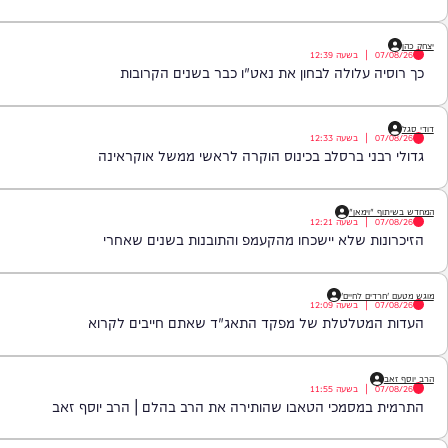
יעזרו לנו לצלול אל תוך נבכי הנפש, לגלות את הסודות ואת כל מה שטמון ב
שעה 22:00* *חפשו בגוגל: המחדש* ובואו לצפות בנו!
|
בשעה
12:39
 עלולה לבחון את נאט"ו כבר בשנים הקרובות
|
בשעה
12:33
ני ברסלב בכינוס הוקרה לראשי ממשל אוקראינה
וימאן"
|
בשעה
12:21
ת שלא יישכחו מהקעמפ והתובנות בשנים שאחרי
ם לחיים'
|
בשעה
12:09
מטלטלת של מפקד התאג"ד שאתם חייבים לקרוא