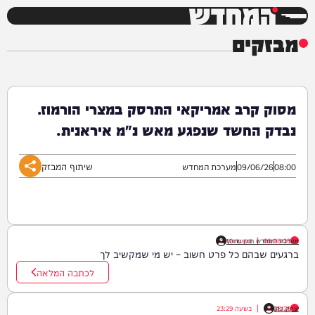
המחדש
מבזקים
מסוק קרב אמריקאי התרסק במצרי הורמוז.
נבדק החשד שנפגע מאש נ"מ איראנית.
שיתוף המבזק
08:00
09/06/26
מערכת המחדש
06/08/26
|
בשעה
מערכת המחדש תוכן שיווקי
00:10
ברגעים שבהם כל פרט חשוב – יש מי שמקשיב לך
לכתבה המלאה
יצחק כהן
05/08/26
|
בשעה
23:29