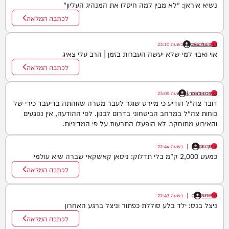
נשיא איראן: "לא מבין למה חיסלו את המנהיג העליון"
לכתבה המלאה
05/08/26
הרב עלי צאיג
|
בשעה
23:10
אוי ואבוי למי שלא יעשה העברות בזמן | הרב עלי צאיג
לכתבה המלאה
05/08/26
|
מערכת המחדש
בשעה
23:09
דובר צה"ל הודיע כי מיירט שוגר לעבר מטרה שזוהתה בדיעבד כירי של
כוחות צה"ל במרחב הביטחוני בדרום לבנון. לפי ההודעה, אין נפגעים
והאירוע מתוחקר. לא הופעלו התרעות על פי המדיניות.
יצחק כהן
05/08/26
|
בשעה
22:44
כמעט 2,000 ק"מ בלי תדלוק: ניסאן קאשקאי שברה שיא עולמי
לכתבה המלאה
דוד חדד
05/08/26
|
בשעה
22:43
ניצל בנס: ילד בלע סוללת כפתור וניצל ברגע האחרון
לכתבה המלאה