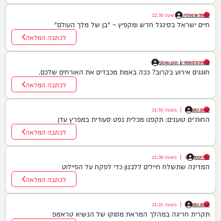
05/08/26
המחדש מיוזיק
|
בשעה
22:30
חיים ישראל בסינגל חדש ומקפיץ – "בן של מלך העולם"
לכתבה המלאה
05/08/26
|
בשעה
מערכת המחדש תוכן שיווקי
21:52
חוגגים אירוע בקרוב? ככה באמת מכבדים את האורחים שלכם.
לכתבה המלאה
יצחק כהן
05/08/26
|
בשעה
21:50
החות'ים טוענים: תקפנו מכלית נפט סעודית במפרץ עדן
לכתבה המלאה
דודי סגל
05/08/26
|
בשעה
21:36
המדינה שתשלח חיילים ללבנון כדי לפקח על הפיילוט
לכתבה המלאה
יצחק כהן
05/08/26
|
בשעה
21:21
תקרית חריגה במהלך המראת מסוקו של הנשיא טראמפ