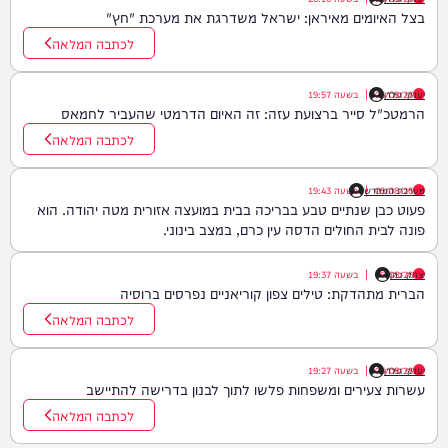
בצל האיומים מאיראן: ישראל משדרגת את מערכת "חץ"
לכתבה המלאה
יענקי גולדן
05/08/26
|
בשעה
19:57
הרמטכ"ל סייר ברצועת עזה: זה האיום הדרמטי שהעביר לחמאס
לכתבה המלאה
05/08/26
|
מערכת המחדש
בשעה
19:43
פעוט כבן שנתיים טבע בבריכה בבית במועצה אזורית מטה יהודה. הוא
פונה לבית החולים הדסה עין כרם, במצב בינוני.
יצחק כהן
05/08/26
|
בשעה
19:37
הברית מתהדקת: טילים צפון קוריאניים נפרסים ברוסיה
לכתבה המלאה
יענקי גולדן
05/08/26
|
בשעה
19:27
עשרות צעירים ומשפחות פלשו לתוך לבנון בדרישה להתיישב
לכתבה המלאה