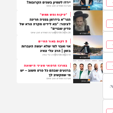
מתכונים
לפני שבוחרים מה ללמוד:
מהפכת ה – AI: איזה מקצועות
יירדו לטמיון בשנים הקרובות?
מערכת המחדש תוכן שיווקי
תוכן שיווקי
"פיקוח נפש ממש"
הגר"א בידרמן בפניה חריגה
לציבור: "בא לידינו מקרה נורא של
פדיון שבויים"
14:26
05/08/26
מערכת המחדש תוכן שיווקי
בית המדרש
5 דקות באור החיים
אוי ואבוי למי שלא יעשה העברות
בזמן | הרב עלי צאיג
23:10
05/08/26
הרב עלי צאיג
בית המדרש
במרכז הרפואי מעיני הישועה
ברגעים שבהם כל פרט חשוב – יש
מי שמקשיב לך
מערכת המחדש תוכן שיווקי
תוכן שיווקי