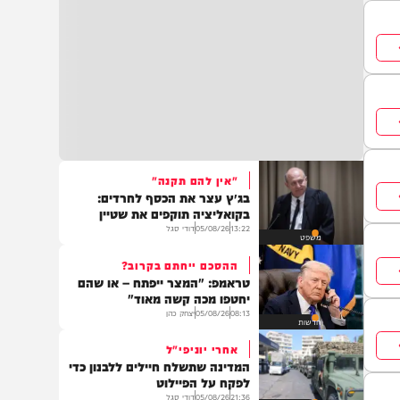
"אין להם תקנה"
בג״ץ עצר את הכסף לחרדים:
בקואליציה תוקפים את שטיין
13:22
05/08/26
דודי סגל
משפט
ההסכם ייחתם בקרוב?
טראמפ: "המצר ייפתח – או שהם
יחטפו מכה קשה מאוד"
08:13
05/08/26
יצחק כהן
חדשות
אחרי יוניפי"ל