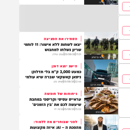
המדינה שתשלח חיילים ללבנון כדי
לפקח על הפיילוט
21:36
05/08/26
דודי סגל
מדיני
הסתירו את הפציעה
יצאו לשחות ללא אישור: 11 לוחמי
שריון נשלחו למחבוש
17:01
05/08/26
יענקי גולדן
צבא וביטחון
הישג יוצא דופן
כמעט 2,000 ק"מ בלי תדלוק:
ניסאן קאשקאי שברה שיא עולמי
22:44
05/08/26
יצחק כהן
חדשות הרכב
ניחוחות של חופשה
עראייס עסיסי וקריספי במחבת
שיעשה לכם את 'בין הזמנים'
15:02
05/08/26
פנינה לוי