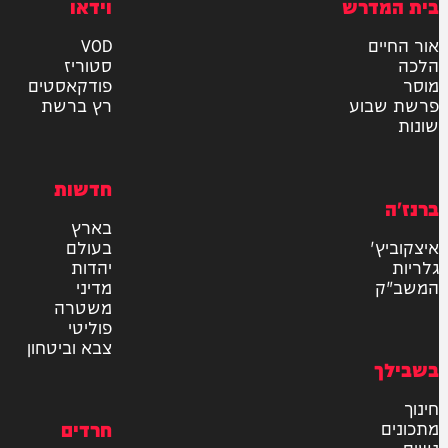
ר את תנאי השימוש והתקנון
ומדיניות הפרטיות
למשלוח
אישור דיוור לאתר "המחדש"
שליחה
דרש
וידאו
ם
VOD
סטוריז
פודקאסטים
וע
רץ ברשת
חדשות
בארץ
בעולם
יהדות