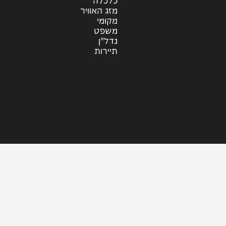
קליפים
ראיונות
עוד בחדשות
דעות
כלכלה
מזג האוויר
מקומי
משפט
נדל"ן
תיירות