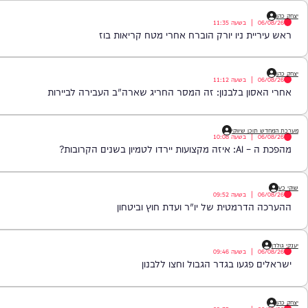
|
בשעה
11:35
ית ניו יורק הוברח אחרי מטח קריאות בוז
|
בשעה
11:12
ון בלבנון: זה המסר החריג שארה"ב העבירה לביירות
כן שיווקי
|
בשעה
10:08
ן בשנים הקרובות?
|
בשעה
09:52
דרמטית של יו"ר ועדת חוץ וביטחון
|
בשעה
09:46
פגעו בגדר הגבול וחצו ללבנון