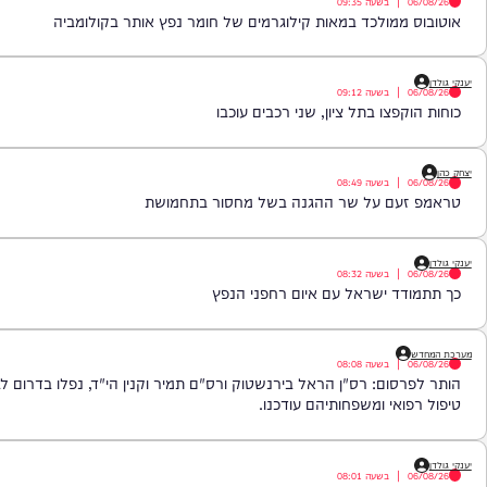
|
בשעה
09:35
ממולכד במאות קילוגרמים של חומר נפץ אותר בקולומביה
|
בשעה
09:12
פצו בתל ציון, שני רכבים עוכבו
|
בשעה
08:49
עם על שר ההגנה בשל מחסור בתחמושת
|
בשעה
08:32
ד ישראל עם איום רחפני הנפץ
|
בשעה
08:08
סום: רס"ן הראל בירנשטוק ורס"ם תמיר וקנין הי"ד, נפלו בדרום לבנון. בא
ואי ומשפחותיהם עודכנו.