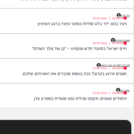
ו התרעות על פי המדיניות.
|
בשעה
22:44
|
בשעה
22:43
: ילד בלע סוללת כפתור וניצל ברגע האחרון
|
בשעה
22:30
אל בסינגל חדש ומקפיץ – "בן של מלך העולם"
כן שיווקי
|
בשעה
21:52
ירוע בקרוב? ככה באמת מכבדים את האורחים שלכם.
|
בשעה
21:50