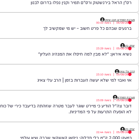
|
בשעה
08:01
ל בירנשטוק ורס"ם תמיר וקנין נפלו בדרום לבנון
כן שיווקי
|
בשעה
00:10
שבהם כל פרט חשוב – יש מי שמקשיב לך
|
בשעה
23:29
אן: "לא מבין למה חיסלו את המנהיג העליון"
|
בשעה
23:10
י למי שלא יעשה העברות בזמן | הרב עלי צאיג
|
בשעה
23:09
ל הודיע כי מיירט שוגר לעבר מטרה שזוהתה בדיעבד כירי של כוחות צה"ל במ