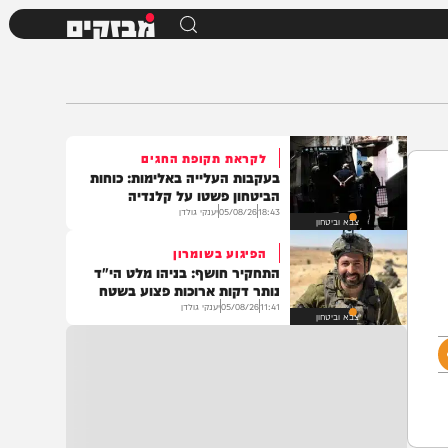
מבזקים
לקראת תקופת החגים
בעקבות העלייה באלימות: כוחות
הביטחון פשטו על קלנדיה
18:43
05/08/26
יענקי גולדן
צבא וביטחון
הפיגוע בשומרון
התחקיר חושף: בניהו מלט הי"ד
נותר דקות ארוכות פצוע בשטח
11:41
05/08/26
יענקי גולדן
צבא וביטחון