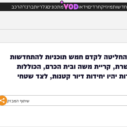
VOD
מיוזיק
חרדים
וידאו
מתכונים
גלריות
ברנז'ה
רכב
ליטה לקדם חמש תוכניות להתחדשות
 קריית משה ובית הכרם, הכוללות
 חדשות. כ-20 מהדירות יהיו יחידות דיור קטנות, לצד שטחי
שיתוף המבזק