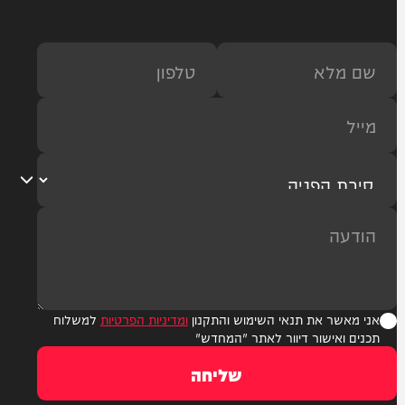
טוענים: תקפנו מכלית נפט סעודית במפרץ עדן