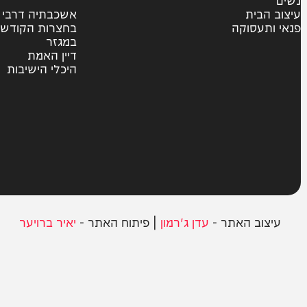
מדיני
משטרה
פוליטי
צבא וביטחון
חרדים
ית
אשכבתיה דרבי
סוקה
בחצרות הקודש
במגזר
דיין האמת
היכלי הישיבות