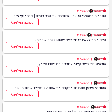
07/08/26
הרב יוסף זאב
|
בשעה
11:55
התרמית במסמכי הטאבו שהותירה את הרב בהלם | הרב יוסף זאב
לכתבה המלאה
07/08/26
הרב יהונתן ורנר
|
בשעה
11:09
האם מותר לצאת לטיול לפני שהתפללתם שחרית?
לכתבה המלאה
פנינה לוי
07/08/26
|
בשעה
10:54
טורטיה-רול בשר קצוץ וצנוברים במינימום מאמץ
לכתבה המלאה
יצחק כהן
07/08/26
|
בשעה
10:34
סעודיה: איראן מתכננת מתקפה מתואמת על נמלים ושדות תעופה
לכתבה המלאה
הרב ציון כהן
07/08/26
|
בשעה
10:20
ההבדל בין רָאָה לרְאֵה | הגאון רבי ציון כהן