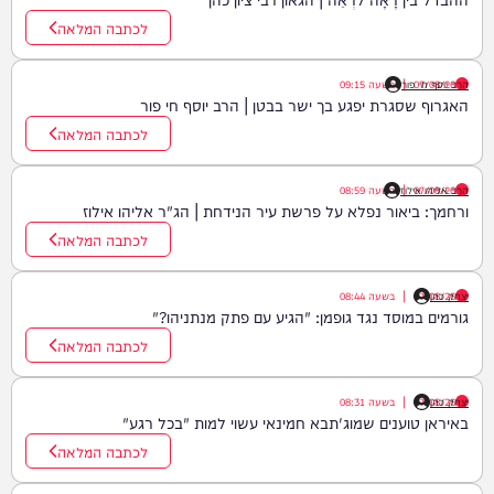
לכתבה המלאה
07/08/26
|
הרב יוסף חי פור
בשעה
09:15
האגרוף שסגרת יפגע בך ישר בבטן | הרב יוסף חי פור
לכתבה המלאה
07/08/26
|
הרב אליהו אילוז
בשעה
08:59
ורחמך: ביאור נפלא על פרשת עיר הנידחת | הג"ר אליהו אילוז
לכתבה המלאה
יצחק כהן
07/08/26
|
בשעה
08:44
גורמים במוסד נגד גופמן: "הגיע עם פתק מנתניהו?"
לכתבה המלאה
יצחק כהן
07/08/26
|
בשעה
08:31
באיראן טוענים שמוג'תבא חמינאי עשוי למות "בכל רגע"
לכתבה המלאה