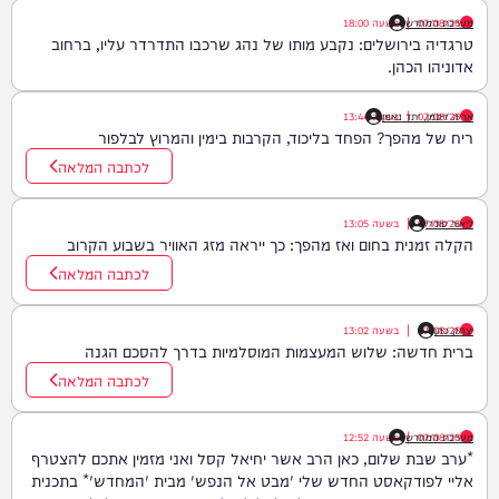
07/08/26
|
מערכת המחדש
בשעה
18:00
טרגדיה בירושלים: נקבע מותו של נהג שרכבו התדרדר עליו, ברחוב
אדוניהו הכהן.
07/08/26
|
אריה זיסמן, יתד נאמן
בשעה
13:44
ריח של מהפך? הפחד בליכוד, הקרבות בימין והמרוץ לבלפור
לכתבה המלאה
ליאור סודרי
07/08/26
|
בשעה
13:05
הקלה זמנית בחום ואז מהפך: כך ייראה מזג האוויר בשבוע הקרוב
לכתבה המלאה
יצחק כהן
07/08/26
|
בשעה
13:02
ברית חדשה: שלוש המעצמות המוסלמיות בדרך להסכם הגנה
לכתבה המלאה
07/08/26
|
מערכת המחדש
בשעה
12:52
*ערב שבת שלום, כאן הרב אשר יחיאל קסל ואני מזמין אתכם להצטרף
אליי לפודקאסט החדש שלי 'מבט אל הנפש' מבית 'המחדש'* בתכנית