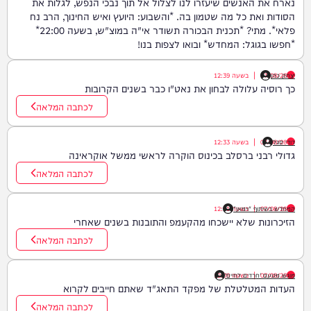
נארח את האנשים שיעזרו לנו לצלול אל תוך נבכי הנפש, לגלות את
הסודות ואת כל מה שטמון בה. *והשבוע: היועץ ואיש החינוך, הרב נח
פלאי*. מתי? *תכנית הבכורה תשודר אי"ה במוצ"ש, בשעה 22:00*
*חפשו בגוגל: המחדש* ובואו לצפות בנו!
יצחק כהן
07/08/26
|
בשעה
12:39
כך רוסיה עלולה לבחון את נאט"ו כבר בשנים הקרובות
לכתבה המלאה
דודי סגל
07/08/26
|
בשעה
12:33
גדולי רבני ברסלב בכינוס הוקרה לראשי ממשל אוקראינה
לכתבה המלאה
07/08/26
|
המחדש בשיתוף "וימאן"
בשעה
12:21
הזיכרונות שלא יישכחו מהקעמפ והתובנות בשנים שאחרי
לכתבה המלאה
07/08/26
|
בשעה
מוגש מטעם 'חרדים לחיים'
12:09
העדות המטלטלת של מפקד התאג"ד שאתם חייבים לקרוא
לכתבה המלאה