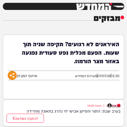
המחדש
מבזקים
האיראנים לא רגועים? תקיפה שניה תוך
שעות. הפעם מכלית נפט סעודית נפגעה
באזור מצר הורמוז.
שיתוף המבזק
12:30
07/07/26
מערכת המחדש
דוד חדד
07/08/26
|
בשעה
19:09
בערב שבת: הזמר והפייטן אבישי לוי נהרג בתאונה מחרידה
לכתבה המלאה