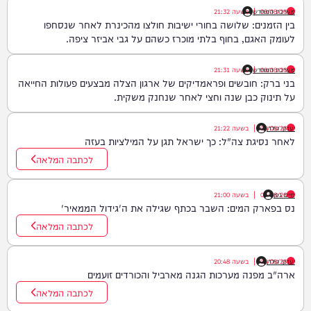
06/08/26
|
מערכת המחדש
בשעה
21:32
בין הזמנים: שלושה בחורי ישיבות חולצו מהכינרת לאחר שנסחפו
לעומק האגם, בחוף בלתי מוכרז כשהם על גבי אביזר ציפה.
06/08/26
|
מערכת המחדש
בשעה
21:31
בני ברק: חובשים ופראמדיקים של ארגון הצלה מבצעים פעולות החייאה
על תינוק כבן שנה וחצי לאחר שנחנק משקית.
יענקי גולדן
06/08/26
|
בשעה
21:22
לאחר נסיגת צה"ל: כך ישראל תגן על המילציות בעזה
לכתבה המלאה
חיים גפן
06/08/26
|
בשעה
21:00
נס בפארק המים: השבר בכתף שגילה את ה'גידול הממאיר'
לכתבה המלאה
יענקי גולדן
06/08/26
|
בשעה
20:48
ארה"ב מפנה מערכות הגנה מארביל והכורדים זועמים
לכתבה המלאה