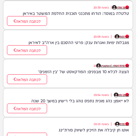
יענקי גולדן
06/08/26
|
בשעה
20:39
טלטלה במוסד: הודחו מתכנני תוכנית החלפת המשטר באיראן
לכתבה המלאה
דודי סגל
06/08/26
|
בשעה
20:09
מגבלות ימיות ואגרות ענק: פרטי ההסכם בין ארה"ב לאיראן
לכתבה המלאה
06/08/26
|
יוסי פלד ויצחק מושקוביץ
בשעה
20:00
הצצה לכלא 10 מבפנים: הפודקאסט של 'בין הזמנים'
לכתבה המלאה
יצחק כהן
06/08/26
|
בשעה
19:54
לא ייאמן: נהג מונית נתפס נוהג בלי רישיון במשך 20 שנה
לכתבה המלאה
דוד חדד
06/08/26
|
בשעה
19:15
אוטו חן קיבלה את הזיכיון לשיווק פורת'ינג