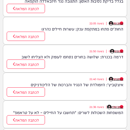
בגלל בדיקת נסיבות האסון: התגובה נגד חיזבאללה הוקפאה
לכתבה המלאה
יצחק כהן
06/08/26
|
בשעה
22:05
החות'ים פתחו במתקפת ענק: עשרות חיילים נהרגו
לכתבה המלאה
דוד חדד
06/08/26
|
בשעה
21:50
דרמה בכנרת: שלושה בחורים נסחפו לעומק ולא הצליחו לשוב
לכתבה המלאה
איצקוביץ'
06/08/26
|
בשעה
21:40
איצקוביץ': היומולדת של הנגיד והברכות של הליכודניקים
לכתבה המלאה
יענקי גולדן
06/08/26
|
בשעה
21:36
המשפחות השכולות לשרים: "תחשבו על החיילים – לא על טראמפ"
לכתבה המלאה