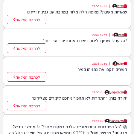
פנינה לוי
08/08/26
|
בשעה
22:50
שאריות משבת? מאפה חלה מלוח במחבת עם גבינות וזיתים
לכתבה המלאה
שוקי כץ
08/08/26
|
בשעה
22:49
"הציעו לי שריון בליכוד בימים האחרונים – וסירבתי"
לכתבה המלאה
דודי סגל
08/08/26
|
בשעה
22:36
השרים תקפו את נתניהו וזמיר
לכתבה המלאה
08/08/26
יצחק אייזיקוביץ'
|
בשעה
22:30
יהודה בורן: "התחרות לא תהפוך אתכם לזמרים מצליחים"
לכתבה המלאה
08/08/26
המחדש חדשות
|
בשעה
22:19
🚀 *כל הפתרונות הטכנולוגיים שלכם במקום אחד!* ✨ מחשב חדש?
מדפסת? מכשיר מוגן? ב-K-TECH תמצאו מגוון ענק של מוצרי טכנולוגיה,