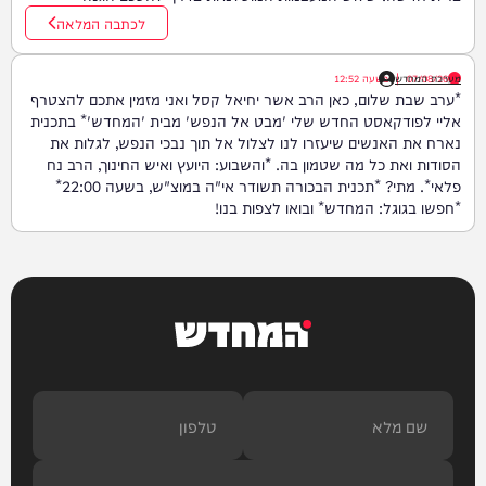
לכתבה המלאה
07/08/26
|
מערכת המחדש
בשעה
12:52
*ערב שבת שלום, כאן הרב אשר יחיאל קסל ואני מזמין אתכם להצטרף
אליי לפודקאסט החדש שלי 'מבט אל הנפש' מבית 'המחדש'* בתכנית
נארח את האנשים שיעזרו לנו לצלול אל תוך נבכי הנפש, לגלות את
הסודות ואת כל מה שטמון בה. *והשבוע: היועץ ואיש החינוך, הרב נח
פלאי*. מתי? *תכנית הבכורה תשודר אי"ה במוצ"ש, בשעה 22:00*
*חפשו בגוגל: המחדש* ובואו לצפות בנו!
המחדש