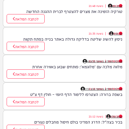
יצחק כהן
08/08/26
|
בשעה
21:48
טורקיה הזמינה את מצרים להצטרף לברית ההגנה החדשה
לכתבה המלאה
דוד חדד
08/08/26
|
בשעה
21:35
ניסיון להשיג שליטה בדליקה גדולה באתר בנייה בפתח תקווה
לכתבה המלאה
08/08/26
|
בשעה
21:23
מערכת המחדש בשיתוף מלוגמא
מלווה מלכה עם 'מלוגמא': פותחים שבוע באווירה אחרת
לכתבה המלאה
08/08/26
|
בשעה
21:12
מערכת המחדש בשיתוף מכון הדרן
בשפה ברורה: הצטרפו ללימוד הדף היומי – חולין דף צ"ט
לכתבה המלאה
יענקי גולדן
08/08/26
|
בשעה
21:12
בכיר בצה"ל: הדרג המדיני בולם חיסול מחבלים נצורים