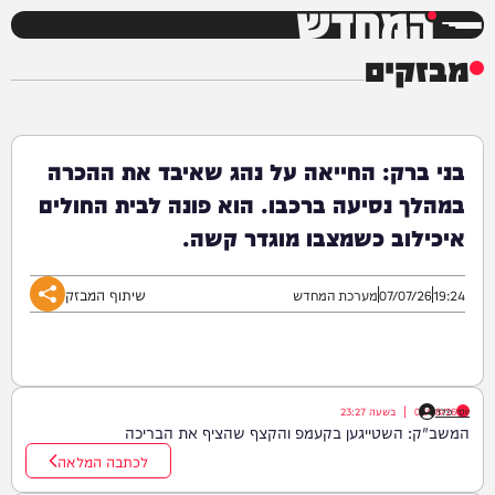
המחדש
מבזקים
בני ברק: החייאה על נהג שאיבד את ההכרה
במהלך נסיעה ברכבו. הוא פונה לבית החולים
איכילוב כשמצבו מוגדר קשה.
שיתוף המבזק
19:24
07/07/26
מערכת המחדש
יוסי פלד
08/08/26
|
בשעה
23:27
המשב"ק: השטייגען בקעמפ והקצף שהציף את הבריכה
לכתבה המלאה