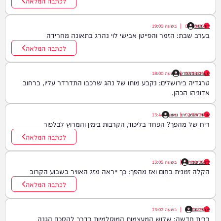
לכתבה המלאה
דוד חדד
07/08/26
|
בשעה
19:09
בערב שבת: הזמר והפייטן אבישי לוי נהרג בתאונה מחרידה
לכתבה המלאה
07/08/26
|
מערכת המחדש
בשעה
18:00
טרגדיה בירושלים: נקבע מותו של נהג שרכבו התדרדר עליו, ברחוב
אדוניהו הכהן.
07/08/26
|
אריה זיסמן, יתד נאמן
בשעה
13:44
ריח של מהפך? הפחד בליכוד, הקרבות בימין והמרוץ לבלפור
לכתבה המלאה
ליאור סודרי
07/08/26
|
בשעה
13:05
הקלה זמנית בחום ואז מהפך: כך ייראה מזג האוויר בשבוע הקרוב
לכתבה המלאה
יצחק כהן
07/08/26
|
בשעה
13:02
ברית חדשה: שלוש המעצמות המוסלמיות בדרך להסכם הגנה