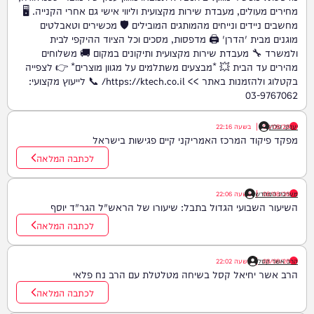
מחירים מעולים, מעבדת שירות מקצועית וליווי אישי גם אחרי הקנייה. 🖥️
מחשבים ניידים ונייחים מהמותגים המובילים 🛡️ מכשירים וטאבלטים
מוגנים מבית 'הדרן' 🖨️ מדפסות, מסכים וכל הציוד ההיקפי לבית
ולמשרד 🔧 מעבדת שירות מקצועית ותיקונים במקום 🚚 משלוחים
מהירים עד הבית 💥 *מבצעים משתלמים על מגוון מוצרים* 👉 לצפייה
בקטלוג ולהזמנות באתר >> https://ktech.co.il/ 📞 לייעוץ מקצועי:
03-9767062
יענקי גולדן
08/08/26
|
בשעה
22:16
מפקד פיקוד המרכז האמריקני קיים פגישות בישראל
לכתבה המלאה
08/08/26
|
מערכת המחדש
בשעה
22:06
השיעור השבועי הגדול בתבל: שיעורו של הראש"ל הגר"ד יוסף
לכתבה המלאה
08/08/26
הרב אשר קסל
|
בשעה
22:02
הרב אשר יחיאל קסל בשיחה מטלטלת עם הרב נח פלאי
לכתבה המלאה