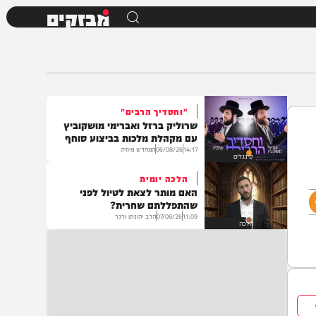
מבזקים
"וחסדיך הרבים"
שרוליק ברזל ואברימי מושקוביץ
עם מקהלת מלכות בביצוע סוחף
14:17
06/08/26
המחדש מיוזיק
סינגלים
הלכה יומית
האם מותר לצאת לטיול לפני
שהתפללתם שחרית?
11:09
07/08/26
הרב יהונתן ורנר
הלכה