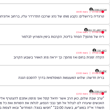
: הזמר והפייטן אבישי לוי נהרג בתאונה מחרידה
|
בשעה
18:00
ירושלים: נקבע מותו של נהג שרכבו התדרדר עליו, ברחוב אדוניהו הכהן.
 נאמן
|
בשעה
13:44
הפך? הפחד בליכוד, הקרבות בימין והמרוץ לבלפור
|
בשעה
13:05
ית בחום ואז מהפך: כך ייראה מזג האוויר בשבוע הקרוב
|
בשעה
13:02
שה: שלוש המעצמות המוסלמיות בדרך להסכם הגנה
|
בשעה
12:52
 שלום, כאן הרב אשר יחיאל קסל ואני מזמין אתכם להצטרף אליי לפוד