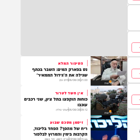
הסיפור המלא
נס בפארק המים: השבר בכתף
שגילה את ה'גידול הממאיר'
21:00
06/08/26
חיים גפן
חדשות
אין חשד לטרור
כוחות הוקפצו בתל ציון, שני רכבים
עוכבו
09:12
06/08/26
יענקי גולדן
חדשות
זיסמן מסכם שבוע