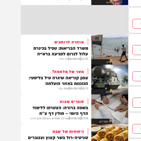
ריח של מהפך? הפחד בליכוד,
הקרבות בימין והמרוץ לבלפור
13:44
07/08/26
אריה זיסמן, יתד נאמן
פוליטי
אזהרה לרוחצים
משרד הבריאות: טפיל בכינרת
עלול לגרום לפגיעה בראייה
22:35
06/08/26
דוד חדד
בארץ
מסר של מלחמה?
צפון קוריאה שיגרה טיל בליסטי:
הכוננות באזור הועלתה
18:13
06/08/26
יצחק כהן
בעולם
סוגרים שבוע
בשפה ברורה: הצטרפו ללימוד
הדף היומי – חולין דף צ"ח
07:56
07/08/26
מערכת המחדש בשיתוף מכון הדרן