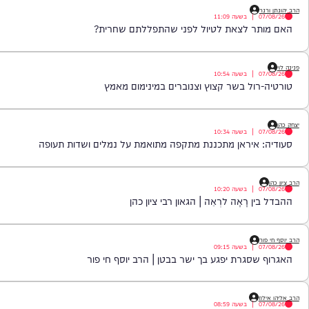
|
בשעה
11:55
מסמכי הטאבו שהותירה את הרב בהלם | הרב יוסף זאב
|
בשעה
11:09
ר לצאת לטיול לפני שהתפללתם שחרית?
|
בשעה
10:54
ול בשר קצוץ וצנוברים במינימום מאמץ
|
בשעה
10:34
איראן מתכננת מתקפה מתואמת על נמלים ושדות תעופה
|
בשעה
10:20
 רָאָה לרְאֵה | הגאון רבי ציון כהן