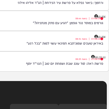
|
בשעה
09:15
סגרת יפגע בך ישר בבטן | הרב יוסף חי פור
|
בשעה
08:59
יאור נפלא על פרשת עיר הנידחת | הג"ר אליהו אילוז
|
בשעה
08:44
מוסד נגד גופמן: "הגיע עם פתק מנתניהו?"
|
בשעה
08:31
וענים שמוג'תבא חמינאי עשוי למות "בכל רגע"
|
בשעה
08:25
: סוד עונג שבת ושמחת יום טוב | הגר"ד יוסף