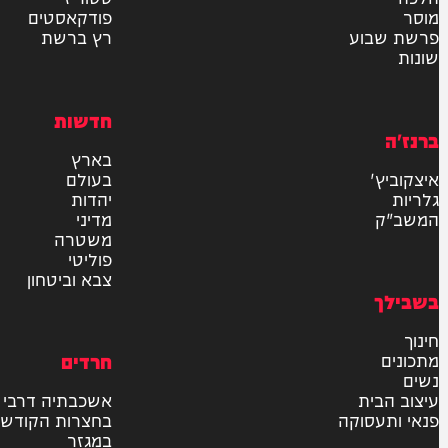
אישור דיוור לאתר "המחדש"
שליחה
דרש
וידאו
ם
VOD
סטוריז
פודקאסטים
וע
רץ ברשת
חדשות
בארץ
בעולם
יהדות
מדיני
משטרה
פוליטי
צבא וביטחון