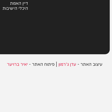
חרדים
ית
אשכבתיה דרבי
סוקה
בחצרות הקודש
במגזר
דיין האמת
היכלי הישיבות
ב האתר -
עדן ג'רמון
| פיתוח האתר -
יאיר ברויער