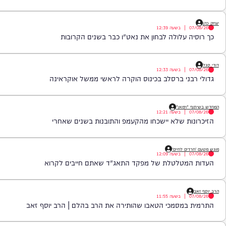
יעזרו לנו לצלול אל תוך נבכי הנפש, לגלות את הסודות ואת כל מה שטמון ב
שעה 22:00* *חפשו בגוגל: המחדש* ובואו לצפות בנו!
|
בשעה
12:39
 עלולה לבחון את נאט"ו כבר בשנים הקרובות
|
בשעה
12:33
ני ברסלב בכינוס הוקרה לראשי ממשל אוקראינה
וימאן"
|
בשעה
12:21
ת שלא יישכחו מהקעמפ והתובנות בשנים שאחרי
ם לחיים'
|
בשעה
12:09
מטלטלת של מפקד התאג"ד שאתם חייבים לקרוא