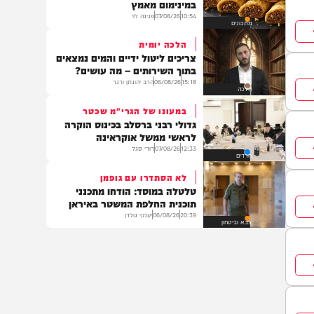
בית המדרש
ניחוחות של שבת
טורטיה-רול בשר קצוץ וצנוברים
במינימום מאמץ
10:54
07/08/26
פנינה לוי
מתכונים
הלכה יומית
צריכים ליטול ידיים והמים נמצאים
בתוך השירותים – מה עושים?
15:18
06/08/26
הרב יהונתן ורנר
הלכה
במעונו של הגרי"מ שכטר
גדולי רבני ברסלב בכינוס הוקרה
לראשי ממשל אוקראינה
12:33
07/08/26
דודי סגל
חרדים
לא הסתדרו עם גופמן
טלטלה במוסד: הודחו מתכנני
תוכנית החלפת המשטר באיראן
20:39
06/08/26
יענקי גולדן
צבא וביטחון