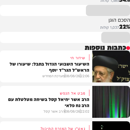
הסכם הוגן
22%
1,037 קולות
כתבות נוספות
שידור חי
השיעור השבועי הגדול בתבל: שיעורו של
הראש"ל הגר"ד יוסף
22:06
08/08/26
מערכת המחדש
מבט אל הנפש
הרב אשר יחיאל קסל בשיחה מטלטלת עם
הרב נח פלאי
וידאו
22:02
08/08/26
הרב אשר קסל
נאט"ו של המזרח התיכון?