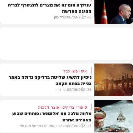
טורקיה הזמינה את מצרים להצטרף לברית
ההגנה החדשה
חדשות
21:48
08/08/26
יצחק כהן
חדשות
אש ועשן כבד
ניסיון להשיג שליטה בדליקה גדולה באתר
בנייה בפתח תקווה
21:35
08/08/26
דוד חדד
סיפורי צדיקים ואוצר הלכות
מלווה מלכה עם 'מלוגמא': פותחים שבוע
באווירה אחרת
חדשות
21:23
08/08/26
מערכת המחדש בשיתוף מלוגמא