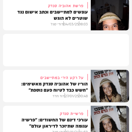
פרשת אהוביה סנדק
עונשים למתיישבים וכתב אישום נגד
שוטרים לא הוגש
חדשות
18:03
04/03/25
דודי סגל
חדשות
על רקע הירי במתיישבים
הוריו של אהוביה סנדק מאשימים:
"חשש כבד לטיוח פעם נוספת"
10:48
27/01/25
דוד חדד
פרשיית סנדק
עורכי דינם של החשודים: "פרשיה
עגומה שתיזכר לדיראון עולם"
בארץ
14:59
10/11/24
דודי סגל