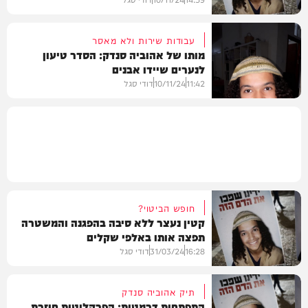
עבודות שירות ולא מאסר
מותו של אהוביה סנדק: הסדר טיעון
לנערים שיידו אבנים
משפט
11:42
10/11/24
דודי סגל
משפט
חופש הביטוי?
קטין נעצר ללא סיבה בהפגנה והמשטרה
תפצה אותו באלפי שקלים
16:28
31/03/24
דודי סגל
תיק אהוביה סנדק
התפתחות דרמטית: הפרקליטות חוזרת