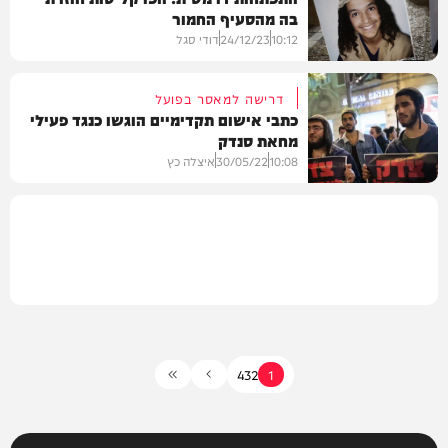
בה מהסעיף החמור
משפט
10:12
24/12/23
דודי סגל
דרישה למאסר בפועל
כתבי אישום תקדימיים הוגשו כנגד פעילי
מחאת סנדק
משפט
10:08
30/05/22
איצלה כץ
משטרה
4
3
2
1