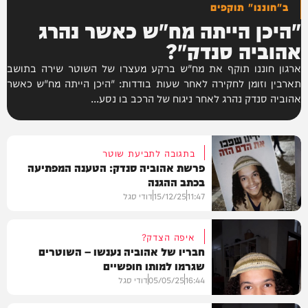
ב"חוננו" תוקפים
"היכן הייתה מח"ש כאשר נהרג
אהוביה סנדק"?
ארגון חוננו תוקף את מח"ש ברקע מעצרו של השוטר שירה בתושב
תארבין וזומן לחקירה לאחר שעות בודדות: "היכן הייתה מח"ש כאשר
אהוביה סנדק נהרג לאחר ניגוח של הרכב בו נסע...
בתגובה לתביעת שוטר
פרשת אהוביה סנדק: הטענה המפתיעה
בכתב ההגנה
11:47
15/12/25
דודי סגל
איפה הצדק?
חבריו של אהוביה נענשו – השוטרים
שגרמו למותו חופשיים
חדשות
16:44
05/05/25
דודי סגל