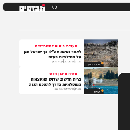
מבזקים
תעודת ביטוח למשת"פים
לאחר נסיגת צה"ל: כך ישראל תגן
על המילציות בעזה
21:22
06/08/26
יענקי גולדן
צבא וביטחון
מזרח תיכון חדש
ברית חדשה: שלוש המעצמות
המוסלמיות בדרך להסכם הגנה
13:02
07/08/26
יצחק כהן
בעולם