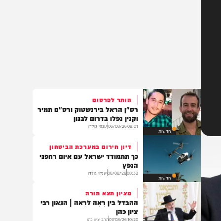
הותר לפרסום
רס"ן הראל בירנשטוק ורס"ם תמיר
וקנין נפלו בדרום לבנון
08:01
06/08/26
יענקי גולדן
חדשות
דיון חירום במערכת הביטחון
כך תתמודד ישראל עם איום רחפני
הנפץ
08:32
06/08/26
יענקי גולדן
חדשות
מציון תצא תורה