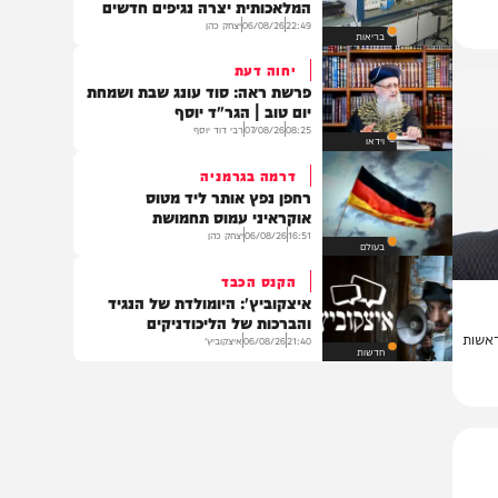
תוכן שיווקי
הסכנה הבאה?
פריצת דרך מדעית: הבינה
המלאכותית יצרה נגיפים חדשים
22:49
06/08/26
יצחק כהן
בריאות
יחוה דעת
פרשת ראה: סוד עונג שבת ושמחת
יום טוב | הגר"ד יוסף
08:25
07/08/26
רבי דוד יוסף
וידאו
דרמה בגרמניה
רחפן נפץ אותר ליד מטוס
אוקראיני עמוס תחמושת
16:51
06/08/26
יצחק כהן
בעולם
הקנס הכבד
איצקוביץ': היומולדת של הנגיד
והברכות של הליכודניקים
ת
21:40
06/08/26
איצקוביץ'
חדשות