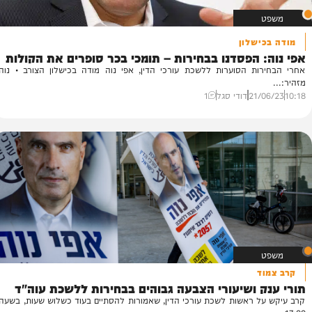
שלון
ת
 הפסדנו בבחירות – תומכי בכר סופרים את הקולות
ע
ת הסוערות ללשכת עורכי הדין, אפי נוה מודה בכישלון הצורב • נוה
על
בר
21/
דודי סגל
1
07