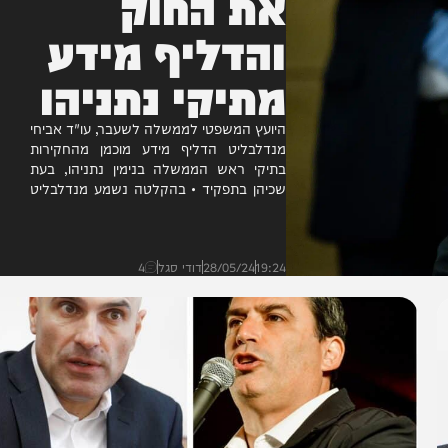
את החוק
והדליף מידע
מתיקי נתניהו
היועץ המשפטי לממשלה לשעבר, עו"ד אביחי
מנדלבליט הדליף מידע מוכמן מהחקירות
בתיקי ראש הממשלה בנימין נתניהו, בעת
שכיהן בתפקיד • בהקלטה נשמע מנדלבליט
כשהוא סבור כי אין מקום להעמיד לדין...
19:24
28/05/24
דודי סגל
4