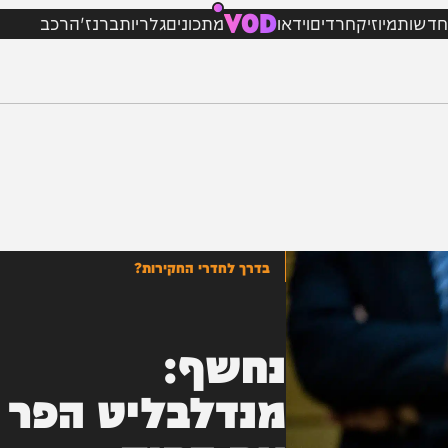
VOD
מיוזיק
חרדים
וידאו
מתכונים
גלריות
ברנז'ה
רכב
בדרך לחדרי החקירות?
נחשף:
מנדלבליט הפר