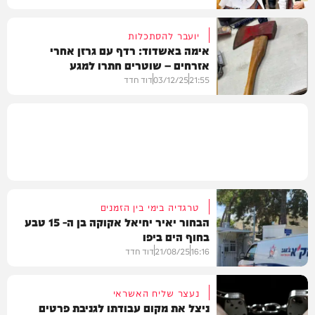
יועבר להסתכלות
אימה באשדוד: רדף עם גרזן אחרי
אזרחים – שוטרים חתרו למגע
חדשות
21:55
03/12/25
דוד חדד
חדשות
טרגדיה בימי בין הזמנים
הבחור יאיר יחיאל אקוקה בן ה- 15 טבע
בחוף הים ביפו
16:16
21/08/25
דוד חדד
נעצר שליח האשראי
ניצל את מקום עבודתו לגניבת פרטים