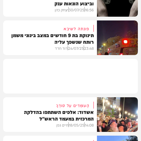
וביצוע הונאות ענק
בארץ
16:56
30/07/25
יצחק כהן
פונתה לשיבא
תינוקת בת 9 חודשים במצב בינוני משמן
רותח שנשפך עליה
חדשות
23:48
24/07/25
דוד חדד
בארץ
הָעוֹמְדִים עַל סוֹדֶךָ
אשדוד: אלפים השתתפו בהדלקה
המרכזית במעמד הראש"ל
14:08
18/05/25
חיים גפן