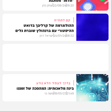
09:20
22/08/24
יצחק כהן
קם לתחייה
ההולוגרמה של קרליבך בדואט
ההיסטורי עם ברנהולץ שוברת גלים
חדשות
08:32
24/01/24
ישראל רוזן
מיוזיק
בדרך לעתיד הלא נודע
בינה מלאכותית: המהפכה של זמננו
21:49
18/05/23
משה נוי