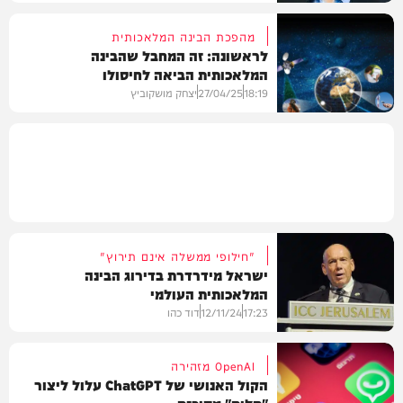
מהפכת הבינה המלאכותית
לראשונה: זה המחבל שהבינה
המלאכותית הביאה לחיסולו
חדשות
18:19
27/04/25
יצחק מושקוביץ
חדשות
"חילופי ממשלה אינם תירוץ"
ישראל מידרדרת בדירוג הבינה
המלאכותית העולמי
17:23
12/11/24
דוד כהו
OpenAI מזהירה
הקול האנושי של ChatGPT עלול ליצור
"תלות" מסוכנת
בארץ