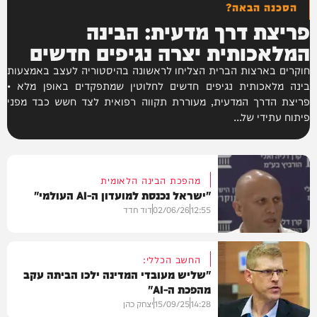
הסכנה הבאה?
פריצת דרך מדעית: הבינה
המלאכותית יצרה נגיפים חדשים
חוקרים בארצות הברית הצליחו לראשונה בהיסטוריה לעצב באמצעות
בינה מלאכותית נגיפים חדשים לחלוטין שמתפקדים באופן מלא •
פריצת הדרך המדעית, מעוררת תקווה רפואית לצד חשש כבד מפני
פיתוח עתידי של...
מהפכת הבינה הלאומית
"ישראל נכנסת למועדון ה-AI העולמי"
12:55
02/06/26
דוד חדד
החשב הכללי:
"שליש מעובדי המדינה ילכו הביתה עקב
מהפכת ה-AI"
בארץ
14:28
15/09/25
יצחק כהן