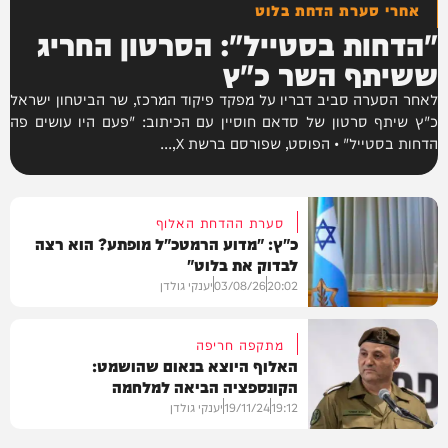
אחרי סערת הדחת בלוט
"הדחות בסטייל": הסרטון החריג
ששיתף השר כ"ץ
לאחר הסערה סביב דבריו על מפקד פיקוד המרכז, שר הביטחון ישראל
כ"ץ שיתף סרטון של סדאם חוסיין עם הכיתוב: "פעם היו עושים פה
הדחות בסטייל" • הפוסט, שפורסם ברשת X,...
סערת ההדחת האלוף
כ"ץ: "מדוע הרמטכ"ל מופתע? הוא רצה
לבדוק את בלוט"
20:02
03/08/26
יענקי גולדן
מתקפה חריפה
האלוף היוצא בנאום שהושמט:
הקונספציה הביאה למלחמה
צבא וביטחון
19:12
19/11/24
יענקי גולדן