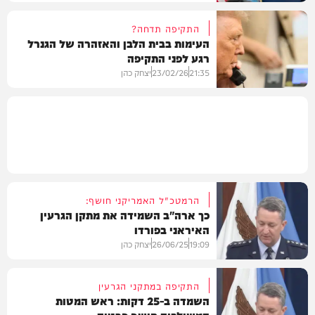
התקיפה תדחה?
העימות בבית הלבן והאזהרה של הגנרל
רגע לפני התקיפה
חדשות
21:35
23/02/26
יצחק כהן
חדשות
הרמטכ"ל האמריקני חושף:
כך ארה"ב השמידה את מתקן הגרעין
האיראני בפורדו
19:09
26/06/25
יצחק כהן
התקיפה במתקני הגרעין
השמדה ב-25 דקות: ראש המטות
המשולבים חושף פרטים
חדשות