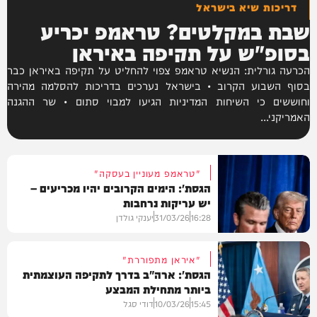
דריכות שיא בישראל
שבת במקלטים? טראמפ יכריע
בסופ"ש על תקיפה באיראן
הכרעה גורלית: הנשיא טראמפ צפוי להחליט על תקיפה באיראן כבר
בסוף השבוע הקרוב • בישראל נערכים בדריכות להסלמה מהירה
וחוששים כי השיחות המדיניות הגיעו למבוי סתום • שר ההגנה
האמריקני...
"טראמפ מעוניין בעסקה"
הגסת': הימים הקרובים יהיו מכריעים –
יש עריקות נרחבות
16:28
31/03/26
יענקי גולדן
"איראן מתפוררת"
הגסת': ארה"ב בדרך לתקיפה העוצמתית
ביותר מתחילת המבצע
חדשות
15:45
10/03/26
דודי סגל