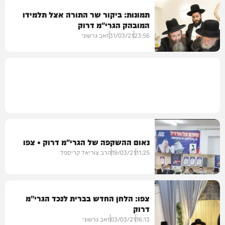
תמונות: ביקור שר התורה אצל תלמידו
המובהק הגרי"מ דרוק
חרדים
23:56
31/03/21
זאב גרשוני
גלריות
נאום ההשקפה של הגרי"מ דרוק • צפו
11:25
19/03/21
הרב צוריאל קריספל
צפו: הלחן החדש בברית לנכד הגרי"מ
דרוק
חרדים
16:13
03/03/21
זאב גרשוני