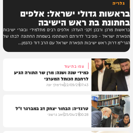
גלריה
בראשות גדולי ישראל: אלפים
בחתונת בת ראש הישיבה
בראשות מרנן ורבנן זקני העדה: אלפים רבים מתלמידי ובוגרי ישיבות
תפארת ישראל - פוניבז' לדורתם השתתפו בשמחת החתונה לבתו של
הגרי"מ דרוק ראש ישיבות תפארת ישראל עם הרב דוד כהנמן...
צפו בתיעוד
כמידי שנה ושנה: מרן שר התורה הגיע
לרחבת הכותל המערבי
07:43
22/09/21
אלימלך יונה
טרגדיה: הבחור יצחק דב במברגר ז"ל
וידאו
00:28
25/04/21
זאב גרשוני