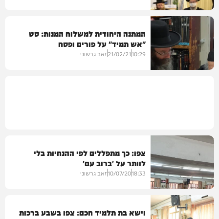
המתנה היחודית למשלוח המנות: סט
"אש תמיד" על פורים ופסח
גלריות
10:29
21/02/21
זאב גרשוני
חרדים
צפו: כך מתפללים לפי ההנחיות בלי
לוותר על 'ברוב עם'
18:33
10/07/20
זאב גרשוני
וישא בת תלמיד חכם: צפו בשבע ברכות