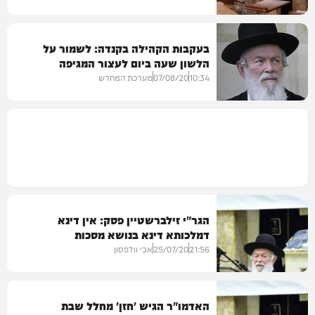
בעקבות הקהילה בקנדה: לשמור על
הלשון שעה ביום לעצור המגיפה
בית המדרש
10:34
07/08/20
מערכת המחדש
חרדים
הגר"י זילברשטיין פסק: אין דינא
דמלכותא דינא בנושא מסכות
21:56
25/07/20
אבי וולפסון
האדמו"ר הגיש 'חזן' מחלל שבת