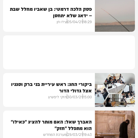
פסק הלכה דרמטי: בן שאביו מחלל שבת
– ידאג שלא יתחסן
חרדים
18:29
05/04/21
עידו חן
בית המדרש
ביקורי החג: ראש עיריית בני ברק וסגניו
אצל גדולי הדור
15:00
30/03/21
חזקי ליפשיץ
האברך שאל: האם מותר להציג "כאילו"
הוא מתפלל "חזק"
חרדים
19:43
29/03/21
מערכת המחדש