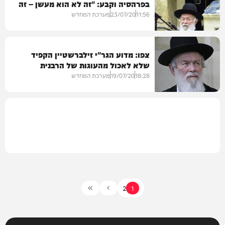
בפרהסיה וקבע: "זה לא הוא מעשן – זה
חרדים
היטלר מעשן" – צפו
11:56
23/07/20
מערכת המחדש
צפו: מדוע הגר"י זילברשטיין הקפיד
שלא לאכול מהעוגות של הרבנית
בחצרות הקודש
קניבסקי ע"ה?
18:28
19/07/20
מערכת המחדש
וידאו
2
1