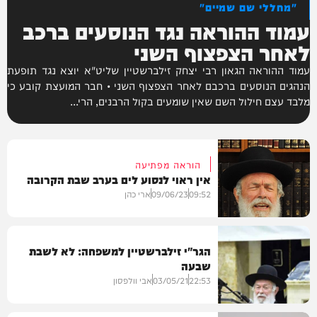
"מחללי שם שמיים"
עמוד ההוראה נגד הנוסעים ברכב
לאחר הצפצוף השני
עמוד ההוראה הגאון רבי יצחק זילברשטיין שליט"א יוצא נגד תופעת
הנהגים הנוסעים ברכבם לאחר הצפצוף השני • חבר המועצת קובע כי
מלבד עצם חילול השם שאין שומעים בקול הרבנים, הרי...
הוראה מפתיעה
אין ראוי לנסוע לים בערב שבת הקרובה
09:52
09/06/23
ארי כהן
הגר"י זילברשטיין למשפחה: לא לשבת
שבעה
בארץ
22:53
03/05/21
אבי וולפסון