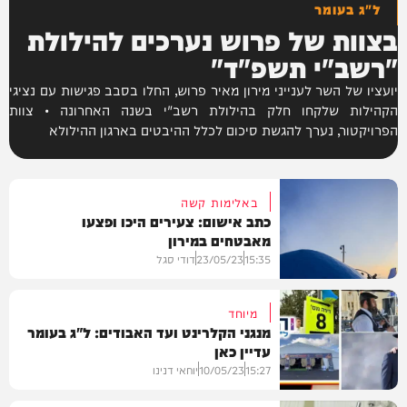
ל"ג בעומר
בצוות של פרוש נערכים להילולת
"רשב"י תשפ"ד"
יועציו של השר לענייני מירון מאיר פרוש, החלו בסבב פגישות עם נציגי
הקהילות שלקחו חלק בהילולת רשב"י בשנה האחרונה • צוות
הפרויקטור, נערך להגשת סיכום לכלל ההיבטים בארגון ההילולא
באלימות קשה
כתב אישום: צעירים היכו ופצעו
מאבטחים במירון
15:35
23/05/23
דודי סגל
מיוחד
מנגני הקלרינט ועד האבודים: ל"ג בעומר
עדיין כאן
משפט
15:27
10/05/23
יוחאי דנינו