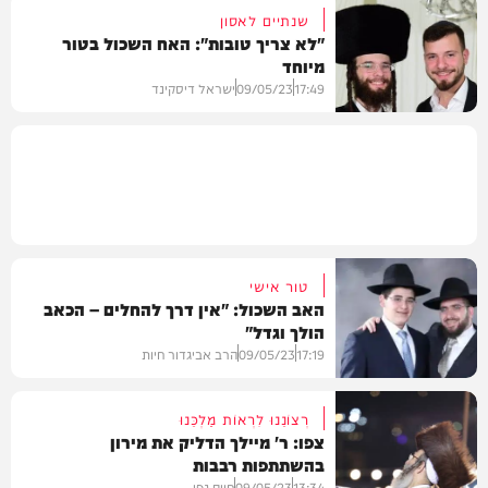
שנתיים לאסון
"לא צריך טובות": האח השכול בטור
מיוחד
מיוזיק
17:49
09/05/23
ישראל דיסקינד
בחצרות הקודש
טור אישי
האב השכול: "אין דרך להחלים – הכאב
הולך וגדל"
17:19
09/05/23
הרב אביגדור חיות
רְצוֹנֵנוּ לִרְאוֹת מַלְכֵּנוּ
צפו: ר' מיילך הדליק את מירון
בהשתתפות רבבות
דעות
13:34
09/05/23
חיים גפן