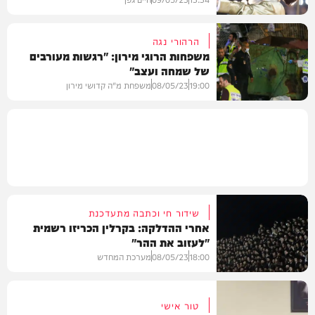
הרהורי נגה
משפחות הרוגי מירון: "רגשות מעורבים
של שמחה ועצב"
גלריות
19:00
08/05/23
משפחת מ"ה קדושי מירון
חדשות
שידור חי וכתבה מתעדכנת
אחרי ההדלקה: בקרלין הכריזו רשמית
"לעזוב את ההר"
18:00
08/05/23
מערכת המחדש
טור אישי