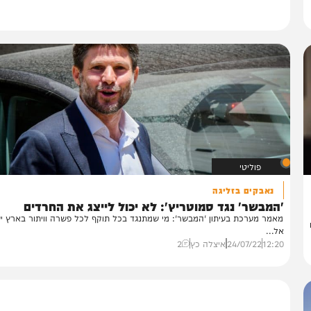
פוליטי
נאבקים בזליגה
מבשר' נגד סמוטריץ': לא יכול לייצג את החרדים
מר מערכת בעיתון 'המבשר': מי שמתנגד בכל תוקף לכל פשרה וויתור בארץ ישראל
...
12:
24/07/22
איצלה כץ
2