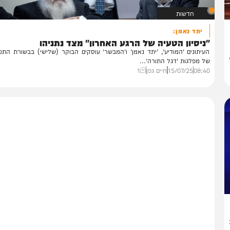
חדשות
יתד נאמן:
יסיון הטעיה של הרגע האחרון" מצד נתניהו
יתונים 'המודיע', 'יתד נאמן' ו'המבשר' עוסקים הבוקר (שלישי) בבשורת התפטרות
 מפלגות 'דגל התורה'...
08:
15/07/25
חיים גפן
1