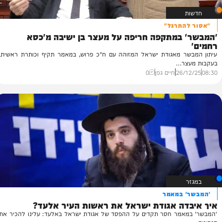
התרגל"
 במתקפה חריפה על מעצר בן ישיבה מ'כסא
"נ
הע
ר מאגודת ישראל המזוהה עם ח"כ פרוש, במאמר תקיף וכותרת ראשית,
של
...
40
26/
חיים גפן
0