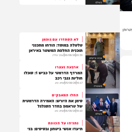
רחפן נפץ אותר ליד מטוס
אוקראיני עמוס תחמושת
16:51
06/08/26
יצחק כהן
בעולם
ן
לא הסתדרו עם גופמן
טלטלה במוסד: הודחו מתכנני
תוכנית החלפת המשטר באיראן
20:39
06/08/26
יענקי גולדן
צבא וביטחון
ארבעה נעצרו
המרדף הדרמטי על כביש 1: סוכלו
חוליות גנבי רכב
16:47
05/08/26
יצחק כהן
משטרה
החלו המאבקים
סימן את היורש: האמירה הדרמטית
של טראמפ בחדר הסגלגל
18:40
06/08/26
יצחק כהן