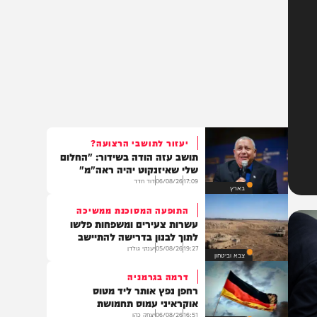
יעזור לתושבי הרצועה?
תושב עזה הודה בשידור: "החלום
שלי שאיזנקוט יהיה ראה"מ"
17:09
06/08/26
דוד חדד
בארץ
התופעה המסוכנת ממשיכה
עשרות צעירים ומשפחות פלשו
לתוך לבנון בדרישה להתיישב
19:27
05/08/26
יענקי גולדן
צבא וביטחון
דרמה בגרמניה