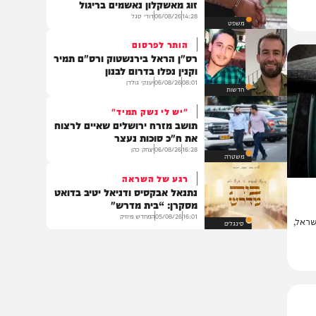
בעולם
נתניהו על הכוונת
תיעדו אנשי ביטחון ובסיסים: בני
זוג מאשקלון נאשמים בריגול
14:28
06/08/26
דודי סגל
משפט
הותר לפרסום
רס"ן הראל בירנשטוק ורס"ם תמיר
וקנין נפלו בדרום לבנון
08:01
06/08/26
יענקי גולדן
חדשות
"יש לי נשק תמיד"
תושב מזרח ירושלים שאיים לרצוח
את ח"כ סוכות נעצר
16:28
06/08/26
יצחק כהן
משטרה
רגע של השראה
נתנאל אבקסיס ודניאל יטיב בדואט
מסקרן: “בית מדרש"
16:01
05/08/26
המחדש מיוזיק
,
סינגלים