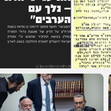
את ענייני הדת
– נלך עם
הערבים"
'המבשר' חושף מסמך דרמטי בו מדווח בשנת
תרח"צ על הדיון של מועצת גדולי התורה
בפולין בנושא התזכיר שהוגש ע"י אגודת
ישראל ירושלים לוועדת החלוקה בנוגע לארץ
ישראל • בנוסף מדווח...
11:38
30/12/25
חיים גפן
2