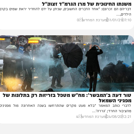
ה
ינוכית של מרן הגרמ"ד זצוק"ל
ק
כרונם: "אחד הדברים החשובים, שניתן על ידם להחדיר יראת שמים בקרב
לק
מע
31
מערכת המחדש
0
16