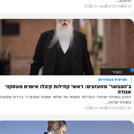
 במאמר
דה אגודת ישראל את ראשות העיר אלעד?
אמר חסר תקדים על ההפסד של אגודת ישראל באלעד: עלינו להכיר את
12/
מושי הרמן
5
בחירות
 מזועזעים: ראשי קהילות קיבלו איומים מעסקני
'ה
מא
 ישראל: בקהילות השונות של שלומי אמונים טוענים כי בכירים ועסקנים
אל
,...
20