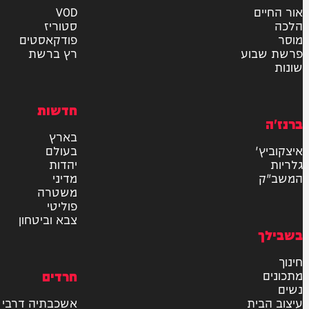
אישור דיוור לאתר "המחדש"
שליחה
דרש
וידאו
ם
VOD
סטוריז
פודקאסטים
וע
רץ ברשת
חדשות
בארץ
בעולם
יהדות
מדיני
משטרה
פוליטי