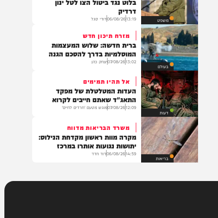
08:44
07/08/26
יצחק כהן
צבא וביטחון
תם הדיון
ביהמ"ש יכריע בערעור האלוף
בלוט נגד ביטול הצו לטל ינון
דרדיק
13:19
06/08/26
דודי סגל
משפט
מזרח תיכון חדש
ברית חדשה: שלוש המעצמות
המוסלמיות בדרך להסכם הגנה
13:02
07/08/26
יצחק כהן
בעולם
אל תהיו תמימים
העדות המטלטלת של מפקד
התאג"ד שאתם חייבים לקרוא
12:09
07/08/26
מוגש מטעם 'חרדים לחיים'
דעות
משרד הבריאות מדווח
מקרה מוות ראשון מקדחת הנילוס:
יתושות נגועות אותרו במרכז
14:59
06/08/26
דוד חדד
בריאות