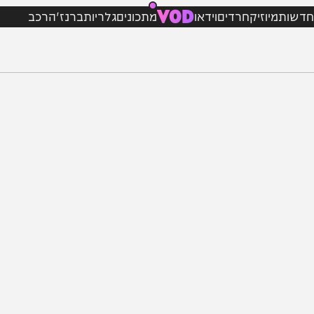
VOD
מיוזיק
חרדים
וידאו
מתכונים
גלריות
ברנז'ה
רכב