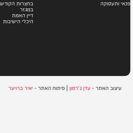
צבא וביטחון
חרדים
ית
אשכבתיה דרבי
סוקה
בחצרות הקודש
במגזר
דיין האמת
היכלי הישיבות