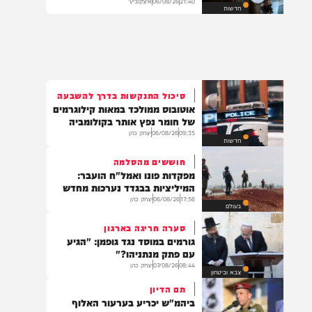
איצקוביץ': היומולדת של הנגיד
והברכות של הליכודניקים
21:40
06/08/26
איצקוביץ'
חדשות
סיכול התנקשות בדרך להשבעה
אוטובוס ממולכד במאות קילוגרמים
של חומר נפץ אותר בקולומביה
09:35
06/08/26
יצחק כהן
חדשות
חוששים מהסלמה
מפקדות פונו ואמל"ח הועבר:
המיליציות בבגדד נערכות מחדש
17:56
06/08/26
יצחק כהן
בעולם
סערה חריגה בארגון
גורמים במוסד נגד גופמן: "הגיע
עם פתק מנתניהו?"