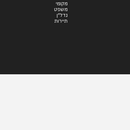
עוד בחדשות
דעות
כלכלה
מזג האוויר
מקומי
משפט
נדל"ן
תיירות