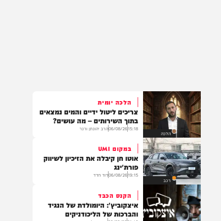
הלכה יומית
צריכים ליטול ידיים והמים נמצאים
בתוך השירותים – מה עושים?
15:18
06/08/26
הרב יהונתן ורנר
הלכה
במקום UMI
אוטו חן קיבלה את הזיכיון לשיווק
פורת'ינג
19:15
06/08/26
דוד חדד
רכב
הקנס הכבד