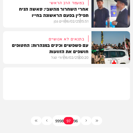
במעמד הרב הראשי
אחרי השחרור מהשבי: סאשה הניח
תפילין בפעם הראשונה בחייו
מדיני
15:51
16/02/25
חיים גפן
בתנאים לא אנושיים
עם פשפשים וכינים במנהרות: החטופים
חושפים את הזוועות
וידאו
00:20
16/02/25
דודי סגל
חדשות
99
98
97
96