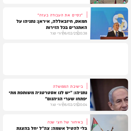
"נסיים את העבודה בעזה"
חמאס, חיזבאללה, איראן: נתניהו על
האתגרים בכל הזירות
חדשות
20:38
16/02/25
דודי סגל
חדשות
בישיבת הממשלה
נתניהו: "יש לנו אסטרטגיה משותפת מתי
יפתחו שערי הגיהנום"
20:04
16/02/25
דודי סגל
באיחור של חצי שנה
בלי להטיל אשמה: צה"ל יחל בהצגת