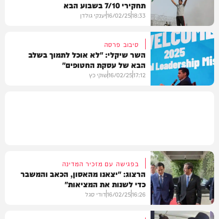
תחקירי 7/10 בשבוע הבא
חדשות
18:33
16/02/25
יענקי גולדן
סיבוב פרסה
השר שיקלי: "לא אוכל לתמוך בשלב
הבא של עסקת החטופים"
חדשות
17:12
16/02/25
שוקי כץ
מדיני
בפגישה עם מזכיר המדינה
הרצוג: "יצאנו מהאסון, הכאב והמשבר
כדי לשנות את המציאות"
16:26
16/02/25
דודי סגל