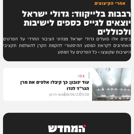
אחרי הקיצוצים
רבבות בלייקווד: גדולי ישראל
יוצאים לגייס כספים לישיבות
ולכוללים
בימים אלו פועלים גדולי ישראל מנהיגי הציבור החרדי על הפרטים
האחרונים לקראת המסע ההיסטורי להקמת הקרן להשלמת תקציבי
הישיבות שקוצצו • כל הפרטים על המסע
צפו
עוד ינובון: כך קיבלו אלפים את מרן
הגר"ד לנדו
15:58
08/06/23
מושי הרמן
וידאו
המחדש