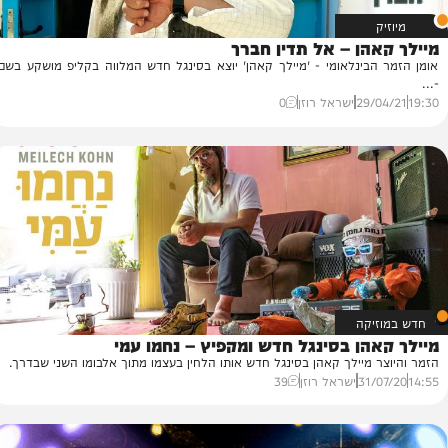
הן – אל תדין חברך
מי
בינלאומי - 'מיילך קאהן' יוצא בסינגל חדש המלווה בקליפ מושקע בשם
מי
53
29/
ישראל רוזן
0
יקה
הן בסינגל חדש ומקפיץ – נחמו עמי
 מיילך קאהן בסינגל חדש אותו הלחין בעצמו מתוך אלבומו השני שבדרך.