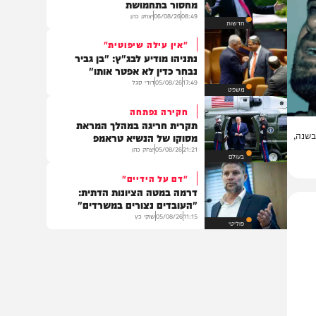
בעולם
דיון מתוח
טראמפ זעם על שר ההגנה בשל
מחסור בתחמושת
08:49
06/08/26
יצחק כהן
חדשות
"אין עילה שיפוטית"
נתניהו מודיע לבג"ץ: "בן גביר
נבחר כדין לא אפטר אותו"
17:49
05/08/26
דודי סגל
משפט
חקירה נפתחה
תקרית חריגה במהלך המראת
,
מסוקו של הנשיא טראמפ
21:21
05/08/26
יצחק כהן
בעולם
"דם על הידיים"
דרמה במטה הציונות הדתית:
"העובדים נצורים במשרדים"
11:15
05/08/26
שוקי כץ
פוליטי