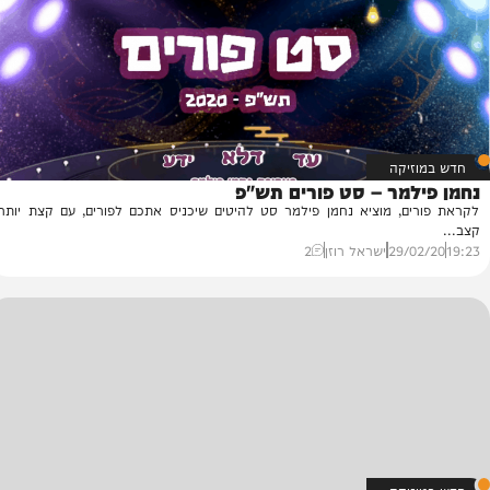
31/
ישראל רוזן
39
יקה
מר – סט פורים תש"פ
י
, מוציא נחמן פילמר סט להיטים שיכניס אתכם לפורים, עם קצת יותר
פר
הי
29/
ישראל רוזן
2
50