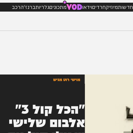
VOD
מיוזיק
חרדים
וידאו
מתכונים
גלריות
ברנז'ה
רכב
מוישי רוט מגיש
"הכל קול 3"
אלבום שלישי