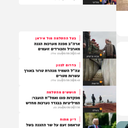
גלעד ארדן ויולי אדלשטיין מקימים
מפלגה – ומי נשאר בחוץ?
17:19
05/08/26
שוקי כץ
פוליטי
בצל ההסלמה מול איראן
ארה"ב מפנה מערכות הגנה
מארביל והכורדים זועמים
20:48
06/08/26
יענקי גולדן
צבא וביטחון
בדרום לבנון
צה"ל השמיד מנהרת טרור באורך
עשרות מטרים
08:49
05/08/26
יענקי גולדן
חדשות
חוששים מהסלמה
מפקדות פונו ואמל"ח הועבר:
המיליציות בבגדד נערכות מחדש
17:56
06/08/26
יצחק כהן