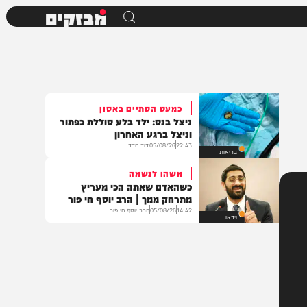
מבזקים
כמעט הסתיים באסון
ניצל בנס: ילד בלע סוללת כפתור
וניצל ברגע האחרון
22:43
05/08/26
דוד חדד
בריאות
משהו לנשמה
כשהאדם שאתה הכי מעריץ
מתרחק ממך | הרב יוסף חי פור
14:42
05/08/26
הרב יוסף חי פור
וידאו