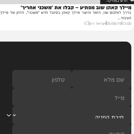
יקה
הן שוב מפתיע – קבלו את 'משכני אחריך'
 שני, הזמר והיוצר מיילך קאהן בסינגל חדש "משכני", הלחן של מיילך,
05/
ישראל רוזן
1