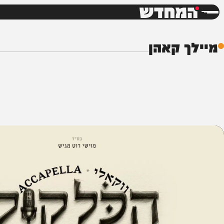
חדשות
דש
 קאהן