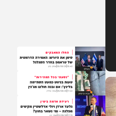
החלו המאבקים
סימן את היורש: האמירה הדרמטית
של טראמפ בחדר הסגלגל
18:40
06/08/26
יצחק כהן
בעולם
"נסעתי בכל המהירות"
טעות בניווט כמעט הסתיימה
בלינץ': אם ובנה חולצו מג'נין
17:22
06/08/26
יענקי גולדן
צבא וביטחון
רעידת אדמה בימין