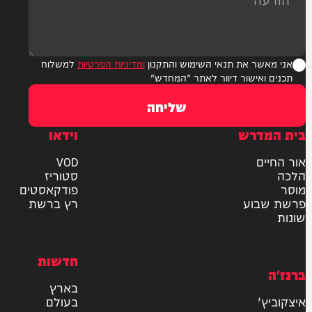
ר את תנאי השימוש והתקנון
ומדיניות הפרטיות
למשלוח
אישור דיוור לאתר "המחדש"
שליחה
דרש
וידאו
ם
VOD
סטוריז
פודקאסטים
וע
רץ ברשת