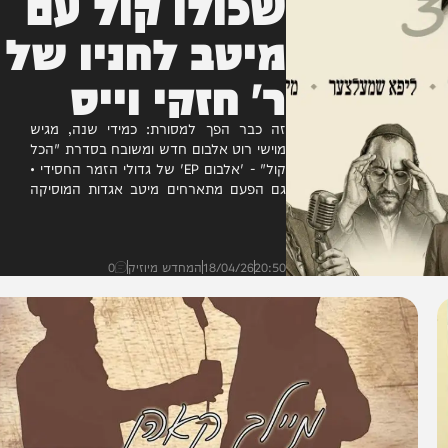
שכולו קול עם
מיטב לחניו של
ר' חזקי וייס
זה כבר הפך למסורת: כמידי שנה, מגיש
מוישי רוט אלבום חדש ומשובח בסדרת "הכל
קול" - 'אלבום EP' של גדולי הזמר החסידי •
גם הפעם מתארחים מיטב אגדות המוסיקה
החסידית: אברהם...
20:50
18/04/26
המחדש מיוזיק
0