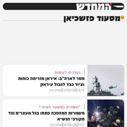
המחדש
מסעוד פזשכיאן
נערכים לעימות
מסר לארה"ב: איראן מזרימה כוחות
וציוד כבד לגבול עיראק
22:12
21/02/26
יצחק כהן
"תומכים במשטר הציוני"
משמרות המהפכה פתחו בגל מעצרים נגד
מקורבי הנשיא
חדשות
17:17
09/02/26
יצחק כהן