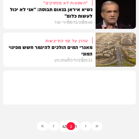
"האסונות לא מפסיקים"
נשיא איראן בנאום תבוסה: "אני לא יכול
לעשות כלום"
חדשות
19:40
18/12/25
דודי סגל
טהרן על סף התייבשות
מאגרי המים הולכים להיגמר חשש מפינוי
המוני
חדשות
20:32
13/11/25
יצחק כהן
בעולם
4
3
2
1