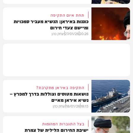
תחת איום התקיפה
כוננות באיראן: הנשיא מעביר סמכויות
ומיישם צעדי חירום
חדשות
20:26
27/01/26
יצחק כהן
חדשות
התקיפה באיראן מתקרבת?
נושאות מטוסים וצוללות בדרך למפרץ –
נשיא איראן מאיים
18:13
18/01/26
יצחק כהן
בצל התגברות המהומות
ישיבת החירום הלילית של צמרת