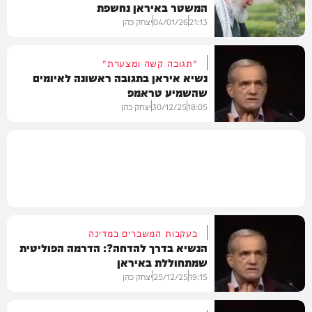
המשטר באיראן נחשפת
בעולם
21:13
04/01/26
יצחק כהן
"תגובה קשה ומצערת"
נשיא איראן בתגובה ראשונה לאיומים
שהשמיע טראמפ
חדשות
18:05
30/12/25
יצחק כהן
חדשות
בעקבות המשברים במדינה
הנשיא בדרך להדחה?: הדרמה הפוליטית
שמתחוללת באיראן
19:15
25/12/25
יצחק כהן