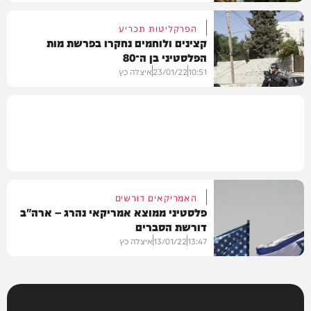
הפרקליטות תכריע
קצינים ולוחמים נחקרו בפרשת מות
הפלסטיני בן ה־80
צבא וביטחון
10:51
23/01/22
איצלה כץ
משפט
האמריקאים דורשים
פלסטיני ממוצא אמריקאי נהרג – ארה"ב
דורשת הסברים
13:47
13/01/22
איצלה כץ
צבא וביטחון