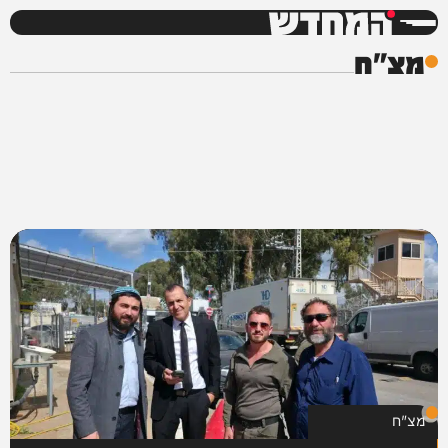
המחדש
מצ"ח
מצ"ח