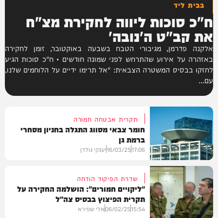
בבית ליד
ח"כ סוכות ליווה לחקירת מצ"ח
את קב"ט ה'נובה'
אלקנה פדרמן, מגיבורי הטבח בשבעה באוקטובר, זומן לחקירה
באזהרה על אירוע שהתרחש לפני שמונה חודשים • ח"כ סוכות הגיע
לחזקו בבסיס המשטרה הצבאית: "אל תרימו ידיים על הלוחמים שלנו,
עם...
תקרית אבטחה חמורה
חומר צבאי מסווג התגלה בחניון מסחרי
ברמת גן
17:06
16/03/25
יענקי גולדן
שדרת הפיקוד הודחה
"ליקויים חמורים": הושלמה החקירה על
תקרית הפיצוץ בבסיס צה"ל
חדשות
15:54
06/02/25
אלי שפירא