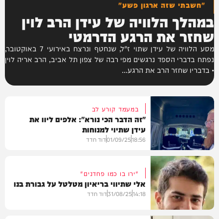
"חשבתי שזה ארגון פשע"
במהלך הלוויה של עידן הרב לוין
שחזר את הרגע הדרמטי
מסע הלוויה של עידן שתוי ז"ל, שנחטף ונרצח באירועי 7 באוקטובר,
נפתח בדברי הספד נרגשים מפי רבה של צפון תל אביב, הרב אריה לוין
• בדבריו שחזר הרב את הרגע...
במעמד קורע לב
"זה הדבר הכי נורא": אלפים ליוו את
עידן שתיוי למנוחות
18:56
01/09/25
דוד חדד
"ירו בו כמו פחדנים"
אלי שתיווי בריאיון מטלטל על גבורת בנו
חדשות
14:18
31/08/25
דוד חדד