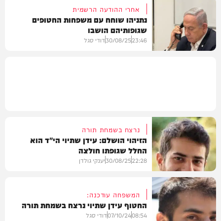
אחרי ההודעה הרשמית
נתניהו שוחח עם משפחות החטופים
שגופותיהם הושבו
בארץ
23:46
30/08/25
דודי סגל
חדשות
נרצח בשמחת תורה
הזיהוי הושלם: עידן שתיוי הי"ד הוא
החלל שגופתו חולצה
22:28
30/08/25
יענקי גולדן
המשפחה עודכנה:
החטוף עידן שתיוי נרצח בשמחת תורה
חדשות
08:54
07/10/24
דודי סגל