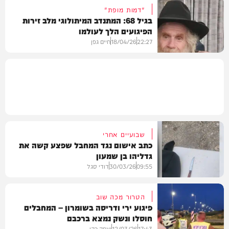
"דמות מופת"
בגיל 68: המתנדב המיתולוגי מלב זירות
הפיגועים הלך לעולמו
חדשות
22:27
18/04/26
חיים גפן
חדשות
שבועיים אחרי
כתב אישום נגד המחבל שפצע קשה את
גדליהו בן שמעון
09:55
30/03/26
דודי סגל
הטרור מכה שוב
פיגוע ירי ודריסה בשומרון – המחבלים
חוסלו ונשק נמצא ברכבם
חדשות
17:43
12/03/26
יצחק כהן