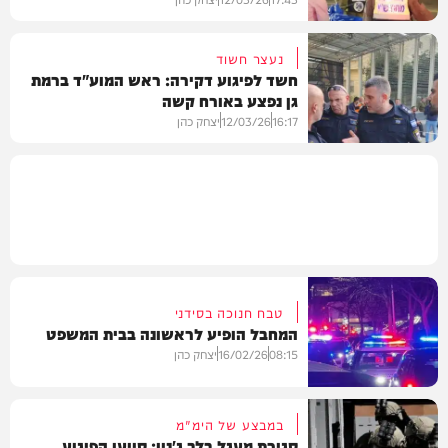
נעצר חשוד
חשד לפיגוע דקירה: ראש המוע"ד ברמת
גן נפצע באורח קשה
חדשות
16:17
12/03/26
יצחק כהן
חדשות
טבח חנוכה בסידני
המחבל הופיע לראשונה בבית המשפט
08:15
16/02/26
יצחק כהן
במבצע של הימ"מ
סגירת מעגל בלב ג'נין: סייען הפיגוע