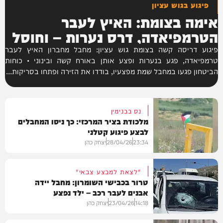
פיגוע בגוש עציון
אימה בצומת: האיץ לעבר
הטרמפיאדה, דרס נערות – וחוסל
פיגוע דריסה קשה בצומת גוש עציון: מחבל מחברון האיץ לעבר
טרמפיאדה, פגע בנערות ופצע אותן באורח קשה ובינוני • כוחות
הביטחון פגעו במחבל שמת מפצעיו, בודדו את הזירה ופתחו בסריקות...
נס בבנימין
מלכודת בציר המרכזי: כך ניסו המחבלים
לבצע פיגוע קטלני
23:34
28/04/26
יצחק כהן
"לצאת למבצע צבאי"
טרור בכבישי השומרון: מחבל יידה
אבנים לעבר רכב – ילד נפצע
חדשות
14:18
23/04/26
יצחק כהן