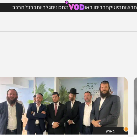
VOD
מיוזיק
חרדים
וידאו
מתכונים
גלריות
ברנז'ה
רכב