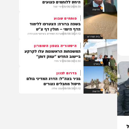
חדשות
"הוטח במיטה והתחנן למים"
שר הביטחון דורש תחקיר דחוף על
היחס ללוחמים פצועים
09:39
09/08/26
דודי סגל
חדשות
פותחים שבוע
בשפה ברורה: הצטרפו ללימוד
הדף היומי – חולין דף צ"ט
21:12
08/08/26
מערכת המחדש בשיתוף מכון הדרן
בית המדרש
היסטוריה בצפון השומרון
המשפחות הראשונות עלו לקרקע
ביישוב החדש "עמק דותן"
12:30
09/08/26
דוד חדד
בארץ
בדרום לבנון
בכיר בצה"ל: הדרג המדיני בולם
חיסול מחבלים נצורים
21:12
08/08/26
יענקי גולדן
חדשות