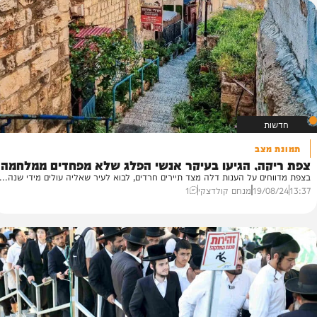
24/
מושי הרמן
1
צב
צ
ה, הגיעו בעיקר אנשי הפלג שלא מפחדים ממלחמה
כע
ם על הענות דלה מצד תיירים חרדים, לבוא לעיר שאליה עולים מידי שנה...
בש
19/
מנחם קולדצקי
1
02