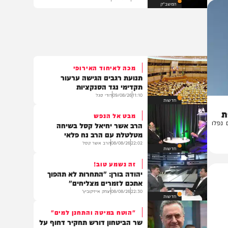
המשב"ק: השטייגען בקעמפ
והקצף שהציף את הבריכה
23:27
08/08/26
יוסי פלד
המשב"ק
מכה לאיחוד האירופי
תנועת רגבים הגישה ערעור
תקדימי נגד הסנקציות
11:10
09/08/26
דודי סגל
חדשות
מבט אל הנפש
ו
הרב אשר יחיאל קסל בשיחה
מטלטלת עם הרב נח פלאי
22:02
08/08/26
הרב אשר קסל
חדשות
זה נשמע טוב!
יהודה בורן: "התחרות לא תהפוך
אתכם לזמרים מצליחים"
22:30
08/08/26
יצחק אייזיקוביץ'