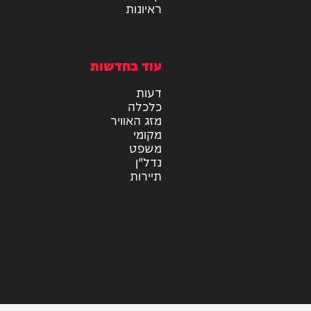
מיוזיק
אלבומים
חדש במוזיקה
סינגלים
קליפים
ראיונות
עוד בחדשות
דעות
כלכלה
מזג האוויר
מקומי
משפט
נדל"ן
תיירות