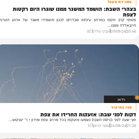
מעגל
בת: הושמד המשגר ממנו שוגרו היום רקטות
ו
וע
תקפו במרחב עינתא שבדרום לבנון והשמידו משגר של ארגון הטרור
במ
נו...
51
07/
יענקי גולדן
0
וד
י שבת: אזעקות החרידו את צפת
י כניסת השבת נשמעו אזעקות בכל מרחב צפת ומירון • ר' יענקוש...