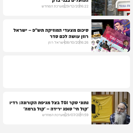
16:22
29/12/20
מערכת המחדש
סיכום מצעדי המוזיקה תש"פ – ישראל
רוזן עושה לכם סדר
במגזר
16:26
08/10/20
ישראל רוזן
וידאו
נתוני סקר TGI בצל מגיפת הקורונה: רדיו
'קול חי' סופג ירידה – 'קול ברמה'
בעלייה
11:59
29/07/20
מערכת המחדש