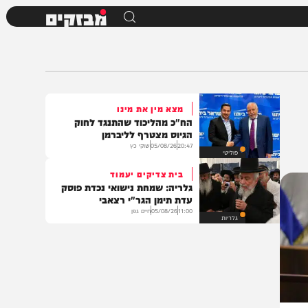
מבזקים
מצא מין את מינו
הח"כ מהליכוד שהתנגד לחוק
הגיוס מצטרף לליברמן
20:47
05/08/26
שוקי כץ
פוליטי
בית צדיקים יעמוד
גלריה: שמחת נישואי נכדת פוסק
עדת תימן הגר"י רצאבי
11:00
05/08/26
חיים גפן
גלריות