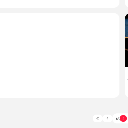
פוליטי
ווח: נתניהו יוותר על התקציב בתמורה לסמכויות למינוי
ועמ"ש ומפכ"ל
ערכה היא כי אם בני גנץ ואבי ניסנקורן יאפשרו לו אחיזה במינויים, עשוי ראש...
08:
13/08/20
מערכת המחדש
3