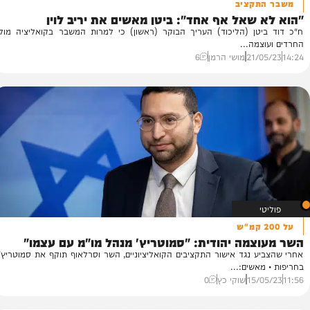
קציב
שאל אף אחד": ביטן מאשים את יריב לוין
אב
טן (הליכוד) העריך הבוקר (ראשון) כי למרות המשבר בקואליציה מול
אח
מה...
במ
21/
מושי הרמן
6
44
מה יהודית: "סמוטריץ' מנהל מו"מ עם עצמו"
 נגד אישור התקציבים הקואליציוניים, השר וסרלאוף תוקף את סמוטריץ'
שים:...