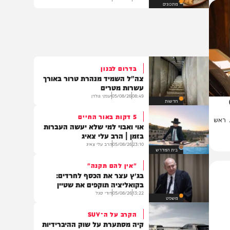
עראייס עסיסי וקריספי במחבת
שיעשה לכם את 'בין הזמנים'
15:02
05/08/26
פנינה לוי
מתכונים
בדרום לבנון
צה"ל השמיד מנהרת טרור באורך
עשרות מטרים
08:49
05/08/26
יענקי גולדן
חדשות
5 דקות באור החיים
ש
אוי ואבוי למי שלא יעשה העברות
בזמן | הרב עלי צאיג
23:10
05/08/26
הרב עלי צאיג
בית המדרש
"אין להם תקנה"
בג״ץ עצר את הכסף לחרדים:
בקואליציה תוקפים את שטיין
13:22
05/08/26
דודי סגל