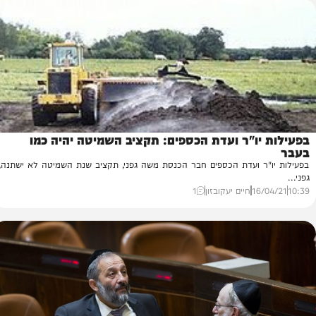
15/
שוקי כץ
0
יו"ר ועדת הכספים: תקציב השמיטה יהיה כמו
בע
ר ועדת הכספים חבר הכנסת משה גפני, תקציב שנת השמיטה לא ישתנה,
המ
המ
16/
חיים יעקובזון
1
38