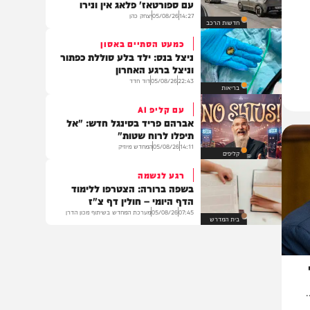
משפט
הקרב על ה־SUV
קיה מסתערת על שוק ההיברידיות
עם ספורטאז' פלאג אין ונירו
14:27
05/08/26
יצחק כהן
חדשות הרכב
כמעט הסתיים באסון
ניצל בנס: ילד בלע סוללת כפתור
וניצל ברגע האחרון
22:43
05/08/26
דוד חדד
בריאות
עם קליפ AI
אברהם פריד בסינגל חדש: "אל
תיפלו לרוח שטות"
14:11
05/08/26
המחדש מיוזיק
קליפים
רגע לנשמה
בשפה ברורה: הצטרפו ללימוד
הדף היומי – חולין דף צ"ז
07:45
05/08/26
מערכת המחדש בשיתוף מכון הדרן
בית המדרש