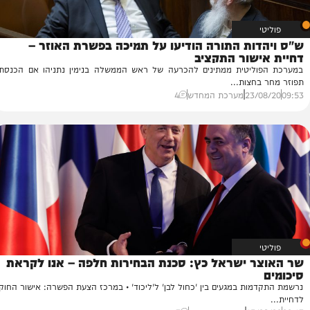
ות התורה הודיעו על תמיכה בפשרת האוזר –
שור התקציב
ליטית ממתינים להכרעה של ראש הממשלה בנימין נתניהו אם הכנסת
חצות...
23/
מערכת המחדש
4