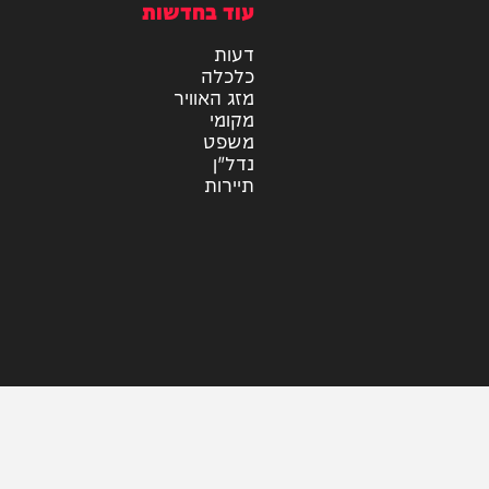
אלבומים
חדש במוזיקה
סינגלים
קליפים
ראיונות
עוד בחדשות
דעות
כלכלה
מזג האוויר
מקומי
משפט
נדל"ן
תיירות