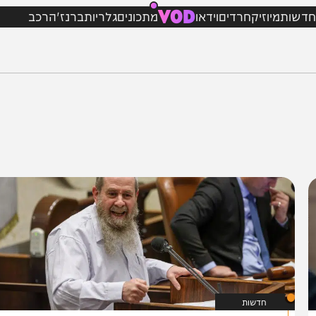
VOD
מיוזיק
חרדים
וידאו
מתכונים
גלריות
ברנז'ה
רכב