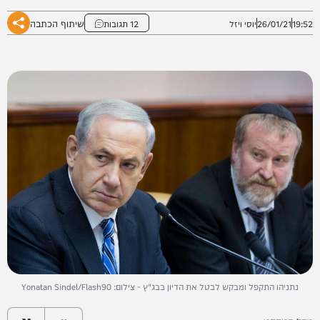
שיתוף הכתבה
19:52
26/01/21
יוסי ויזל
12 תגובות
נתניהו התקפל ומבקש לבטל את הדיון בבג"ץ - צילום: Yonatan Sindel/Flash90