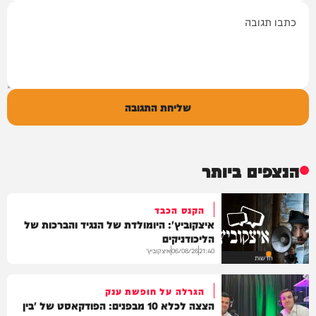
תגובה
שליחת התגובה
הנצפים ביותר
הקנס הכבד
איצקוביץ': היומולדת של הנגיד והברכות של
הליכודניקים
איצקוביץ'
06/08/26
21:40
חדשות
הגרלה על חופשת ענק
הצצה לכלא 10 מבפנים: הפודקאסט של 'בין