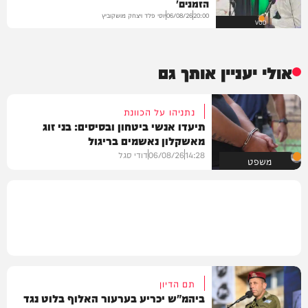
הזמנים'
יוסי פלד ויצחק מושקוביץ
06/08/26
20:00
VOD
אולי יעניין אותך גם
נתניהו על הכוונת
תיעדו אנשי ביטחון ובסיסים: בני זוג
מאשקלון נאשמים בריגול
14:28
06/08/26
דודי סגל
משפט
תם הדיון
ביהמ"ש יכריע בערעור האלוף בלוט נגד