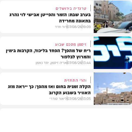
טרגדיה בירושלים
בערב שבת: הזמר והפייטן אבישי לוי נהרג
בתאונה מחרידה
19:09
07/08/26
דוד חדד
זיסמן מסכם שבוע
ריח של מהפך? הפחד בליכוד, הקרבות בימין
והמרוץ לבלפור
בארץ
13:44
07/08/26
אריה זיסמן, יתד נאמן
והרי התחזית
הקלה זמנית בחום ואז מהפך: כך ייראה מזג
האוויר בשבוע הקרוב
פוליטי
13:05
07/08/26
ליאור סודרי
מזג האוויר