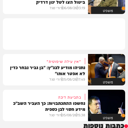
ביטול הצו לטל ינון דרדיק
13:19
06/08/26
דודי סגל
משפט
"אין עילה שיפוטית"
נתניהו מודיע לבג"ץ: "בן גביר נבחר כדין
לא אפטר אותו"
17:49
05/08/26
דודי סגל
משפט
בתביעת דיבה
נחשפו ההתכתבויות: כך העביר השב"כ
מידע חסוי לבן כספית
15:38
05/08/26
דודי סגל
משפט
כתבות נוספות