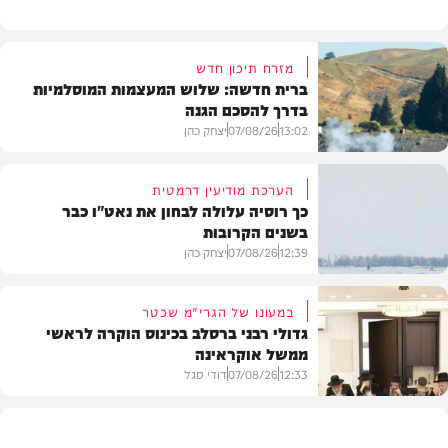
מזרח תיכון חדש
ברית חדשה: שלוש המעצמות המוסלמיות
בדרך להסכם הגנה
13:02
07/08/26
יצחק כהן
הערכת מודיעין דרמטית
כך רוסיה עלולה לבחון את נאט"ו כבר
בשנים הקרובות
בעולם
12:39
07/08/26
יצחק כהן
במעונו של הגרי"מ שכטר
גדולי רבני ברסלב בכינוס הוקרה לראשי
ממשל אוקראינה
בעולם
12:33
07/08/26
דודי סגל