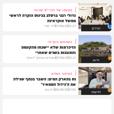
במעונו של הגרי"מ שכטר
גדולי רבני ברסלב בכינוס הוקרה לראשי
ממשל אוקראינה
12:33
07/08/26
דודי סגל
חרדים
כשהאש בוערת!
הזיכרונות שלא יישכחו מהקעמפ
והתובנות בשנים שאחרי
12:21
07/08/26
המחדש בשיתוף "וימאן"
וידאו
הסיפור המלא
נס בפארק המים: השבר בכתף שגילה
את ה'גידול הממאיר'
21:00
06/08/26
חיים גפן
חדשות