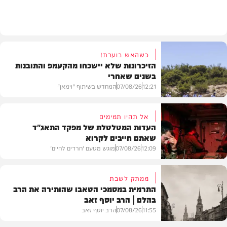
חרדים
כשהאש בוערת!
הזיכרונות שלא יישכחו מהקעמפ והתובנות
בשנים שאחרי
12:21
07/08/26
המחדש בשיתוף "וימאן"
אל תהיו תמימים
העדות המטלטלת של מפקד התאג"ד
שאתם חייבים לקרוא
וידאו
12:09
07/08/26
מוגש מטעם 'חרדים לחיים'
ממתק לשבת
התרמית במסמכי הטאבו שהותירה את הרב
בהלם | הרב יוסף זאב
דעות
11:55
07/08/26
הרב יוסף זאב