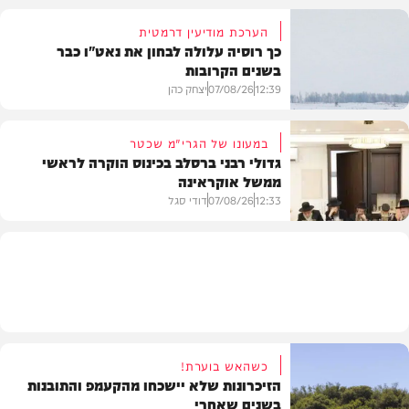
הערכת מודיעין דרמטית
כך רוסיה עלולה לבחון את נאט"ו כבר
בשנים הקרובות
בעולם
12:39
07/08/26
יצחק כהן
במעונו של הגרי"מ שכטר
גדולי רבני ברסלב בכינוס הוקרה לראשי
ממשל אוקראינה
בעולם
12:33
07/08/26
דודי סגל
חרדים
כשהאש בוערת!
הזיכרונות שלא יישכחו מהקעמפ והתובנות
בשנים שאחרי