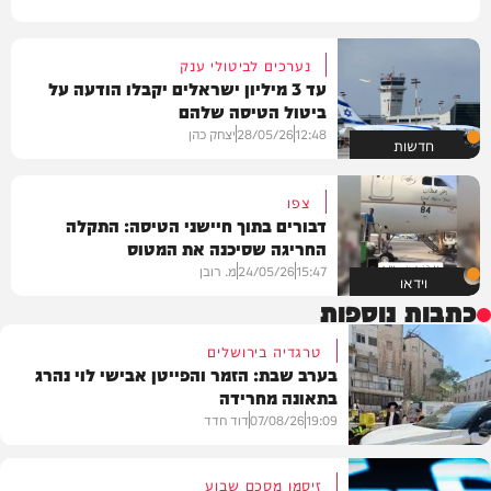
נערכים לביטולי ענק
עד 3 מיליון ישראלים יקבלו הודעה על
ביטול הטיסה שלהם
12:48
28/05/26
יצחק כהן
חדשות
צפו
דבורים בתוך חיישני הטיסה: התקלה
החריגה שסיכנה את המטוס
15:47
24/05/26
מ. רובן
וידאו
כתבות נוספות
טרגדיה בירושלים
בערב שבת: הזמר והפייטן אבישי לוי נהרג
בתאונה מחרידה
19:09
07/08/26
דוד חדד
זיסמן מסכם שבוע