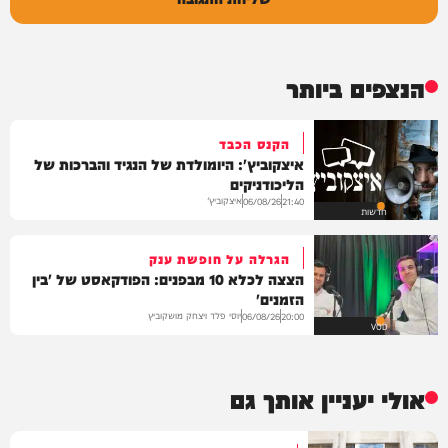
הנצפים ביותר
הקנס הכבד
איצקוביץ': היומולדת של הנגיד והברכות של
הליכודניקים
איצקוביץ'
06/08/26
21:40
חדשות
הגרלה על חופשת ענק
הצצה לכלא 10 מבפנים: הפודקאסט של 'בין
הזמנים'
יוסי פלד ויצחק מושקוביץ
06/08/26
20:00
VOD
אולי יעניין אותך גם