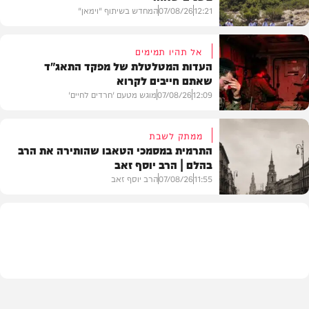
12:21
07/08/26
המחדש בשיתוף "וימאן"
אל תהיו תמימים
העדות המטלטלת של מפקד התאג"ד
שאתם חייבים לקרוא
וידאו
12:09
07/08/26
מוגש מטעם 'חרדים לחיים'
ממתק לשבת
התרמית במסמכי הטאבו שהותירה את הרב
בהלם | הרב יוסף זאב
דעות
11:55
07/08/26
הרב יוסף זאב
בית המדרש