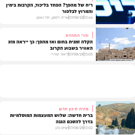
ריח של מהפך? הפחד בליכוד, הקרבות בימין
והמרוץ לבלפור
בארץ
13:44
07/08/26
אריה זיסמן, יתד נאמן
והרי התחזית
הקלה זמנית בחום ואז מהפך: כך ייראה מזג
האוויר בשבוע הקרוב
פוליטי
13:05
07/08/26
ליאור סודרי
מזג האוויר
מזרח תיכון חדש
ברית חדשה: שלוש המעצמות המוסלמיות
בדרך להסכם הגנה
13:02
07/08/26
יצחק כהן