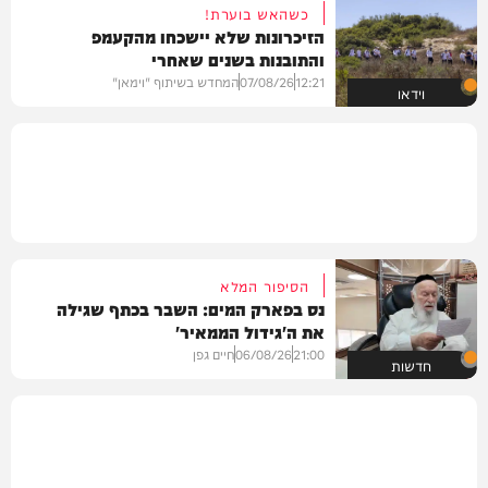
כשהאש בוערת!
הזיכרונות שלא יישכחו מהקעמפ
והתובנות בשנים שאחרי
12:21
07/08/26
המחדש בשיתוף "וימאן"
וידאו
הסיפור המלא
נס בפארק המים: השבר בכתף שגילה
את ה'גידול הממאיר'
21:00
06/08/26
חיים גפן
חדשות