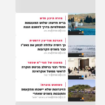
22:32
בהמשך להחייאה שבוצעה בבני ברק: הציבור
מתבקש להתפלל עבור הפעוט צבי בן שיינא
לרפואה שלמה
מזרח תיכון חדש
ברית חדשה: שלוש המעצמות
21:32
המוסלמיות בדרך להסכם הגנה
בין הזמנים: שלושה בחורי ישיבות חולצו
13:02
07/08/26
יצחק כהן
בעולם
מהכינרת לאחר שנסחפו לעומק האגם, בחוף
בלתי מוכרז כשהם על גבי אביזר ציפה.
הערכת מודיעין דרמטית
כך רוסיה עלולה לבחון את נאט"ו
כבר בשנים הקרובות
12:39
07/08/26
יצחק כהן
בעולם
21:31
בני ברק: חובשים ופראמדיקים של ארגון הצלה
במעונו של הגרי"מ שכטר
מבצעים פעולות החייאה על תינוק כבן שנה וחצי
גדולי רבני ברסלב בכינוס הוקרה
לאחר שנחנק משקית.
לראשי ממשל אוקראינה
12:33
07/08/26
דודי סגל
חרדים
כשהאש בוערת!
19:03