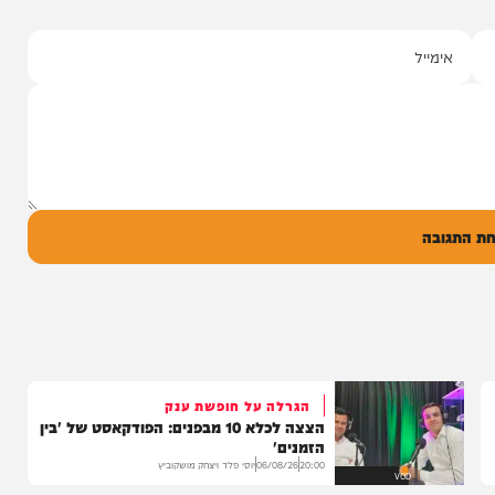
סינגלים
"וחסדיך הרבים"
שבר בכתף
שרוליק ברזל ואברימי מושקוביץ
ממאיר'
עם מקהלת מלכות בביצוע סוחף
הבוקר בקו 'שיח
יונה גרף מגיש: זמר החתונות שרוליק ברזל עם
מו, ומעורר...
סינגל בכורה בדואט מיוחד לצד אברימי...
14:17
06/08/26
המחדש מיוזיק
0
ל
בה