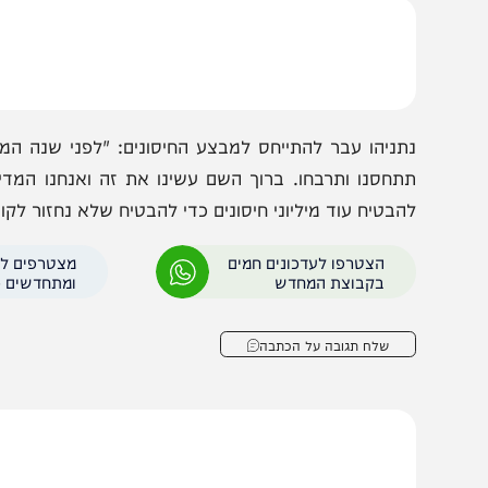
מול האתגרים הללו ומול ההזדמנויות הכבירות שיש בפנינו, צ
זרחי ישראל. זה מה שמתבקש כרגע ובעזרת השם נשיג את זה 
תניהו עבר להתייחס למבצע החיסונים: "לפני שנה המימונה ה
תחסנו ותרבחו. ברוך השם עשינו את זה ואנחנו המדינה הרא
הבטיח עוד מיליוני חיסונים כדי להבטיח שלא נחזור לקורונה –
הצטרפו לעדכונים חמים
מצטרפים לערוץ
בקבוצת המחדש
ומתחדשים כל הזמן
שלח תגובה על הכתבה