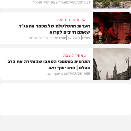
12:21
07/08/26
המחדש בשיתוף "וימאן"
אל תהיו תמימים
העדות המטלטלת של מפקד התאג"ד
שאתם חייבים לקרוא
וידאו
12:09
07/08/26
מוגש מטעם 'חרדים לחיים'
ממתק לשבת
התרמית במסמכי הטאבו שהותירה את הרב
בהלם | הרב יוסף זאב
דעות
11:55
07/08/26
הרב יוסף זאב
בית המדרש