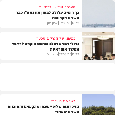
הערכת מודיעין דרמטית
כך רוסיה עלולה לבחון את נאט"ו כבר
בשנים הקרובות
בעולם
12:39
07/08/26
יצחק כהן
במעונו של הגרי"מ שכטר
גדולי רבני ברסלב בכינוס הוקרה לראשי
ממשל אוקראינה
בעולם
12:33
07/08/26
דודי סגל
חרדים
כשהאש בוערת!
הזיכרונות שלא יישכחו מהקעמפ והתובנות
בשנים שאחרי