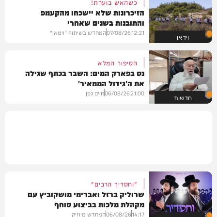
כשהאש בוערת!
הזיכרונות שלא יישכחו מהקעמפ
והתובנות בשנים שאחרי
12:21
07/08/26
המחדש בשיתוף "וימאן"
וידאו
הסיפור המלא
נס בפארק המים: השבר בכתף שגילה
את ה'גידול הממאיר'
21:00
06/08/26
חיים גפן
חדשות
"וחסדיך הרבים"
שרוליק ברזל ואברימי מושקוביץ עם
מקהלת מלכות בביצוע סוחף
14:17
06/08/26
המחדש מיוזיק