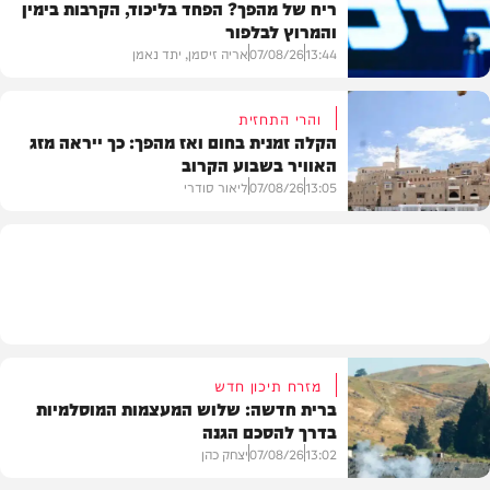
ריח של מהפך? הפחד בליכוד, הקרבות בימין
והמרוץ לבלפור
בארץ
13:44
07/08/26
אריה זיסמן, יתד נאמן
והרי התחזית
הקלה זמנית בחום ואז מהפך: כך ייראה מזג
האוויר בשבוע הקרוב
פוליטי
13:05
07/08/26
ליאור סודרי
מזג האוויר
מזרח תיכון חדש
ברית חדשה: שלוש המעצמות המוסלמיות
בדרך להסכם הגנה
13:02
07/08/26
יצחק כהן