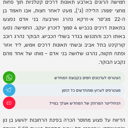
חמישה הרוגים בארבע תאונות דרכים קטלניות תוך פחות
מחצי יממה: הלילה (ג'), מעט לאחר חצות, אבו חאמד בן
ה-22 מג'סר א-זרקא נהרג וארבעה בני אדם נפצעו
בתאונת דרכים בכביש 4 סמוך לזכרון יעקב. החמישה נסעו
באותו רכב והתנגשו בגדר בשולי הכביש. הבוקר נהרג רוכב
קורקינט בתל אביב ובשתי תאונות דרכים אמש, ליד אזור
ופתח תקווה, נהרגו שלושה בני אדם – מותו של אחד מהם
נקבע הבוקר.
הצטרפו לעדכונים חמים בקבוצת המחדש
מצטרפים לערוץ ומתחדשים כל הזמן
הניוזלייטר המרתק של המחדש אצלך במייל
הדיווח על פצוע מחוסר הכרה בפינת הרחובות יהושע בן נון
וז'בוטינסקי שבמרכז תל אביב התקבל בשעה 5:58 במוקד