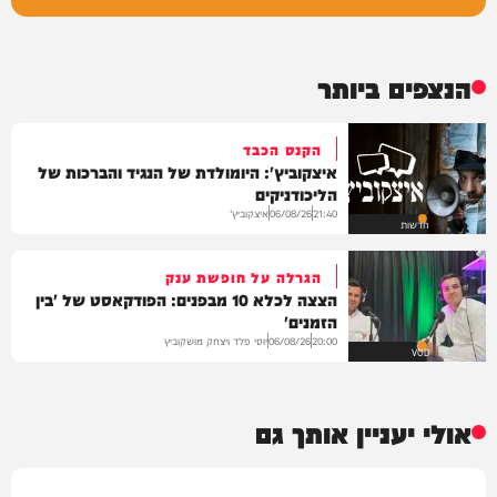
הנצפים ביותר
הקנס הכבד
איצקוביץ': היומולדת של הנגיד והברכות של
הליכודניקים
איצקוביץ'
06/08/26
21:40
חדשות
הגרלה על חופשת ענק
הצצה לכלא 10 מבפנים: הפודקאסט של 'בין
הזמנים'
יוסי פלד ויצחק מושקוביץ
06/08/26
20:00
VOD
אולי יעניין אותך גם