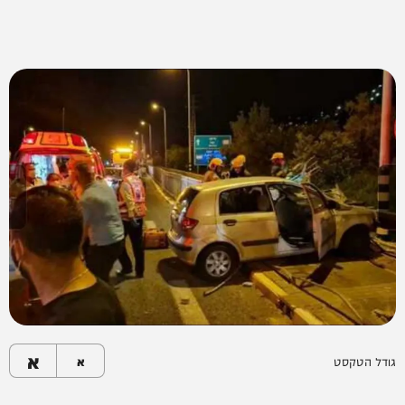
א
גודל הטקסט
א