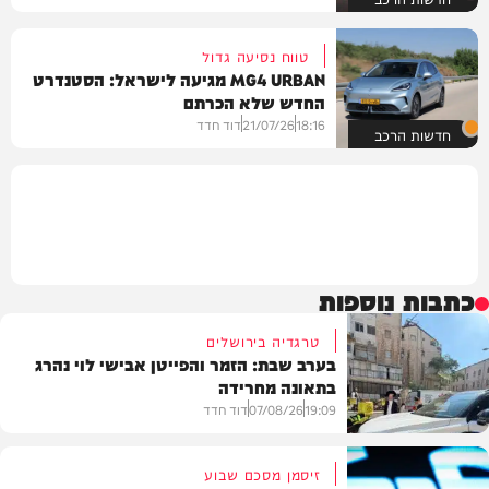
טווח נסיעה גדול
MG4 URBAN מגיעה לישראל: הסטנדרט
החדש שלא הכרתם
18:16
21/07/26
דוד חדד
חדשות הרכב
כתבות נוספות
טרגדיה בירושלים
בערב שבת: הזמר והפייטן אבישי לוי נהרג
בתאונה מחרידה
19:09
07/08/26
דוד חדד
זיסמן מסכם שבוע