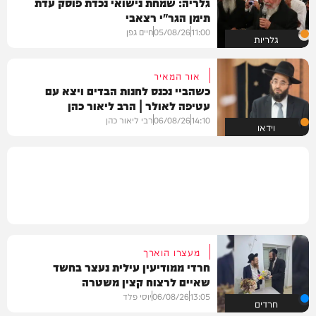
גלריה: שמחת נישואי נכדת פוסק עדת
תימן הגר"י רצאבי
11:00
05/08/26
חיים גפן
גלריות
אור המאיר
כשהביי נכנס לחנות הבדים ויצא עם
עטיפה לאולר | הרב ליאור כהן
14:10
06/08/26
רבי ליאור כהן
וידאו
מעצרו הוארך
חרדי ממודיעין עילית נעצר בחשד
שאיים לרצוח קצין משטרה
13:05
06/08/26
יוסי פלד
חרדים