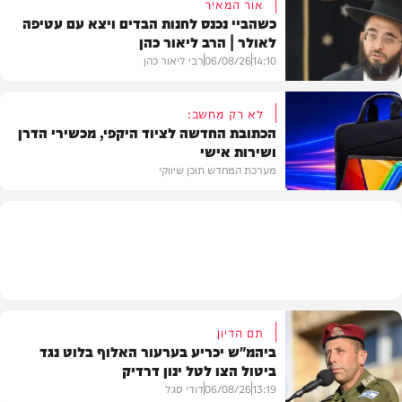
אור המאיר
כשהביי נכנס לחנות הבדים ויצא עם עטיפה
לאולר | הרב ליאור כהן
סינגלים
14:10
06/08/26
רבי ליאור כהן
לא רק מחשב:
הכתובת החדשה לציוד היקפי, מכשירי הדרן
ושירות אישי
וידאו
מערכת המחדש תוכן שיווקי
תוכן שיווקי
תם הדיון
ביהמ"ש יכריע בערעור האלוף בלוט נגד
ביטול הצו לטל ינון דרדיק
13:19
06/08/26
דודי סגל