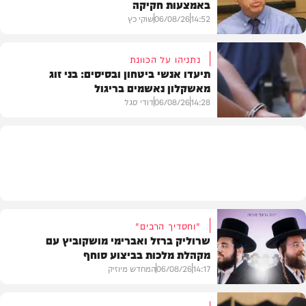
באמצעות חקיקה
בריאות
14:52
06/08/26
שוקי כץ
נתניהו על הכוונת
תיעדו אנשי ביטחון ובסיסים: בני זוג
מאשקלון נאשמים בריגול
פוליטי
14:28
06/08/26
דודי סגל
משפט
"וחסדיך הרבים"
שרוליק ברזל ואברימי מושקוביץ עם
מקהלת מלכות בביצוע סוחף
14:17
06/08/26
המחדש מיוזיק