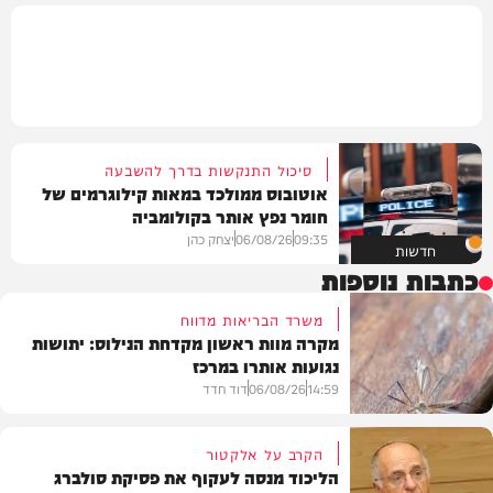
סיכול התנקשות בדרך להשבעה
אוטובוס ממולכד במאות קילוגרמים של
חומר נפץ אותר בקולומביה
09:35
06/08/26
יצחק כהן
חדשות
כתבות נוספות
משרד הבריאות מדווח
מקרה מוות ראשון מקדחת הנילוס: יתושות
נגועות אותרו במרכז
14:59
06/08/26
דוד חדד
הקרב על אלקטור
הליכוד מנסה לעקוף את פסיקת סולברג