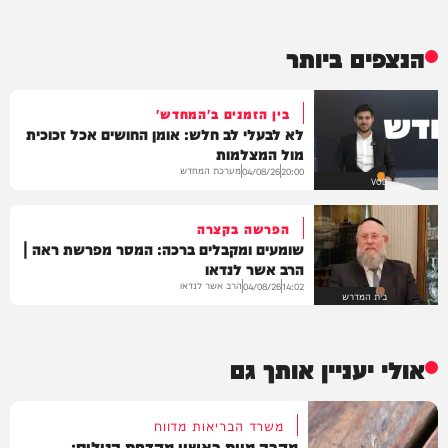
הנצפים ביותר
בין הזמנים ב'המחדש'
לא לבעלי לב חלש: אומן החושים אכל זכוכית
מול המצלמות
מערכת המחדש
04/08/26
20:00
VOD
הפרשה בקצרה
שומעים ומקבלים ברכה: המסר מפרשת ראה |
הרב אשר לנדאו
הרב אשר לנדאו
04/08/26
14:02
בית המדרש
אולי יעניין אותך גם
משרד הבריאות מדווח
מקרה מוות ראשון מקדחת הנילוס: