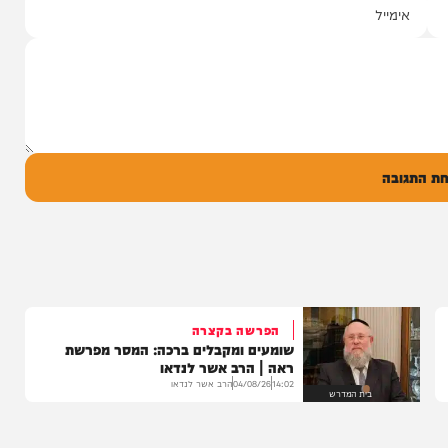
שרוליק ברזל ואברימי מושקוביץ
עם מקהלת מלכות בביצוע סוחף
יונה גרף מגיש: זמר החתונות שרוליק ברזל עם
סינגל בכורה בדואט מיוחד לצד אברימי...
14:17
06/08/26
המחדש מיוזיק
0
ל
בה