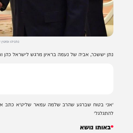
נתניהו ופוטין צילום: קובי
תן יששכר, אביה של נעמה בראיון מרגש לישראל כהן וארי המנ
אני בטוח שברגע שהרב שלמה עמאר שליט״א כתב את המכתב 