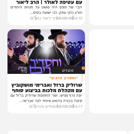
וידאו
אור המאיר
כשהביי נכנס לחנות הבדים ויצא
עם עטיפה לאולר | הרב ליאור
כהן
הביי של תונס היה פושט על חנויות היהודים
וזורע נזקי עתק, רבי ישועה בסיס...
14:10
06/08/26
רבי ליאור כהן
0
סינגלים
"וחסדיך הרבים"