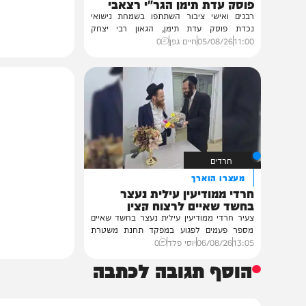
גלריות
בית צדיקים יעמוד
גלריה: שמחת נישואי נכדת
פוסק עדת תימן הגר"י רצאבי
רבנים ואישי ציבור השתתפו בשמחת נישואי
נכדת פוסק עדת תימן, הגאון רבי יצחק
רצאבי,...
11:00
05/08/26
חיים גפן
0
חרדים
מעצרו הוארך