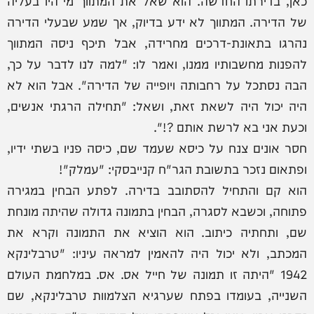
כאן, בדירתו החדשה. הוא שאל את המתווך מי היו בעליה
של הדירה. המתווך לא ידע בדיוק, אך שמע שבעלי הדירה
נהרגו בתאונת-דרכים מחרידה, אבל תיכף ניסה המתווך
להפנות מחשבותיו ממנו, ואמר לו: "למה לנו לדבר על כך,
הבה נסתכל על רחבותה ויופייה של הדירה". אבל הוא לא
היה יכול היה לשאת זאת, ושאל: "תחילה הרגתי אנשים,
וכעת אני בא לרשת אותם ?!".
חסר אונים צנח על כיסא שעמד שם, כיסה פניו בשתי ידיו,
ופתאום נזכר בתשובת הגר"ח קנייבסקי: "עמלק"!
הוא קם והתחיל להסתובב בדירה. לפתע הבחין במגירה
פתוחה, וכשבא לסגרה, הבחין בתמונה גדולה שהיתה מונחת
שם, ותחתיה כיתוב. הוא הוציא את התמונה וקרא את
המכתב, ולא יכול היה להאמין למראה עיניו: "טרבלינקא
1942 "היתה זו תמונה של חייל אס. אס. במלחמת העולם
השנייה, בעומדו בפתח שערגיא הצלמוות טרבלינקא, שם