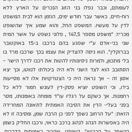
לעומתם, וכבר נפלו בני הזוג הנכרים על הארץ ללא
רוח-חיים. כאשר עבר חודש ימים, הוזמן הוא לבית המשפט
לדין על מעשיו. המשפט החל, והוא שמע איך שהשופט
מכריז: "משפט מספר 147,5 , פלוני נשפט על אשר המית
שני בני-אדם ע"י שפגע בהם ברכבו ב-15 באוקטובר
בברוקלין". הוא ניסה להצדיק את עצמו בכך שרכבו מרד בו
בלי מתכוון, ולמרות ניסיונותיו להטות את רכבו לדרך הישר –
הסתובב הוא לצד השני ולא היה ביכולתו לנווטו, וכך יצא
אסון זה – אך נראה היה כי הצטדקויות אלו לא מסייעות
בידו, וכי השופט יוציא פסק-דין לעונש חמור ללא כל
רחמנות. אך כשקם על רגליו עו"ד מומחה באומנותו, מסר
בפני בעלי- הדין את הסיבה האמתית לתאונה המחרידה
הזאת: "על הרחוב נשפך לפני כן הרבה שמן, ומסיבה זו לא
היה באפשרות הנהג לנהוג ברכב כראוי, ורכבו החליק בשמן
הנשפך על הכביש". השופט, שהכיר באמיתות הדברים,