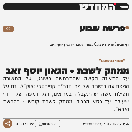
המחדש
0%
פרשת שבוע
דף הבית
פרשת שבוע
ממתק לשבת • הגאון יוסף זאב
"ותחי נפשכם"
ממתק לשבת • הגאון יוסף זאב
על התאונה הקשה שהתרחשה בשוגג, ועל התשובה
המפתיעה במיוחד של מרן הגר"ח קנייבסקי זצוק"ל. וגם על
תפילת משה שהתקבלה במרומים, ועל דמעה של יהודי
שעולה עד כסא הכבוד. ממתק לשבת קודש - "פרשת
וארא".
שיתוף הכתבה
11:36
20/01/23
מערכת המחדש
2 תגובות