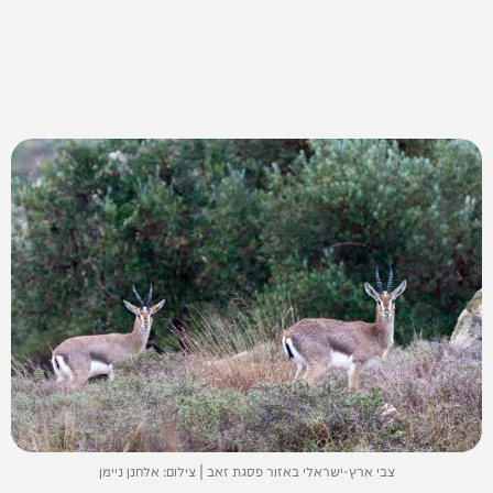
צבי ארץ-ישראלי באזור פסגת זאב | צילום: אלחנן ניימן