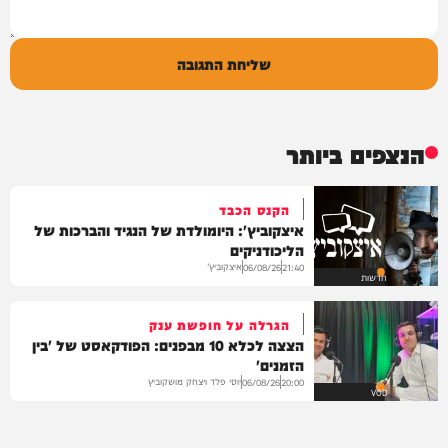
שליחת התגובה
הנצפים ביותר
הקנס הכבד
איצקוביץ': היומולדת של הנגיד והברכות של
הליכודניקים
איצקוביץ'
06/08/26
21:40
חדשות
הגרלה על חופשת ענק
הצצה לכלא 10 מבפנים: הפודקאסט של 'בין
הזמנים'
יוסי פלד ויצחק מושקוביץ
06/08/26
20:00
VOD