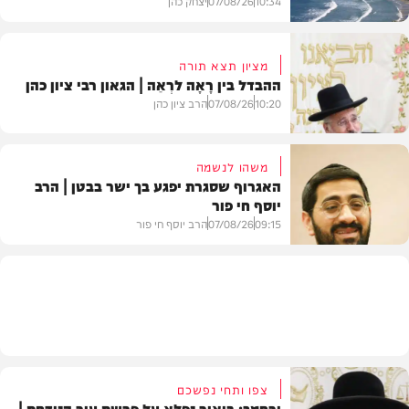
10:34
07/08/26
יצחק כהן
מציון תצא תורה
ההבדל בין רָאָה לרְאֵה | הגאון רבי ציון כהן
בעולם
10:20
07/08/26
הרב ציון כהן
משהו לנשמה
האגרוף שסגרת יפגע בך ישר בבטן | הרב
יוסף חי פור
וידאו
09:15
07/08/26
הרב יוסף חי פור
וידאו
צפו ותחי נפשכם
ורחמך: ביאור נפלא על פרשת עיר הנידחת |