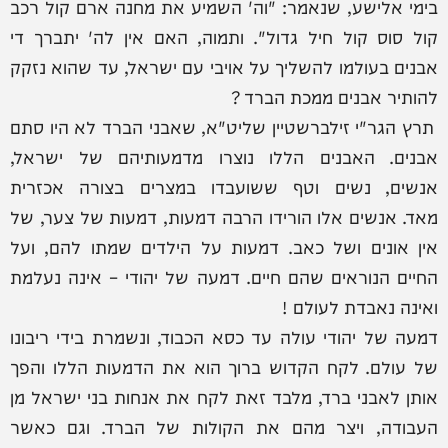
בימי אלישע, שנאמר: "וה' השמיע את מחנה ארם קול רכב
קול סוס קול חיל גדול". ותמוה, האם אין לה' יתברך די
אבנים בעולמו להשליך על אויבי עם ישראל, עד שהוא נזקק
להותיר אבנים ממכת הברד ?
תרץ הגר"י זילברשטיין שליט"א, שאבני הברד לא היו סתם
אבנים. האבנים הללו נוצרו מדמעותיהם של ישראל,
אנשים, נשים וטף ששועבדו במצרים בצורה אכזרית
מאד. אנשים אלו הורידו הרבה דמעות, דמעות של צער, של
אין אונים ושל כאב. דמעות על הילדים שמתו להם, ועל
החיים הנוראים שהם חיים. דמעה של יהודי – אינה נעלמת
ואינה נאבדת לעולם !
דמעה של יהודי עולה עד כסא הכבוד, ונשמרת בידי ריבונו
של עולם. לקח הקדוש ברוך הוא את הדמעות הללו והפך
אותן לאבני ברד, מלבד זאת לקח את אנחות בני ישראל מן
העבודה, ויצר מהם את הקולות של הברד. וגם כאשר