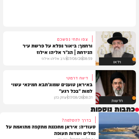
צפו ותחי נפשכם
ורחמך: ביאור נפלא על פרשת עיר
הנידחת | הג"ר אליהו אילוז
08:59
07/08/26
הרב אליהו אילוז
וידאו
דיווח דרמטי
באיראן טוענים שמוג'תבא חמינאי עשוי
למות "בכל רגע"
08:31
07/08/26
יצחק כהן
חדשות
כתבות נוספות
בדרך להסלמה?
סעודיה: איראן מתכננת מתקפה מתואמת על
נמלים ושדות תעופה