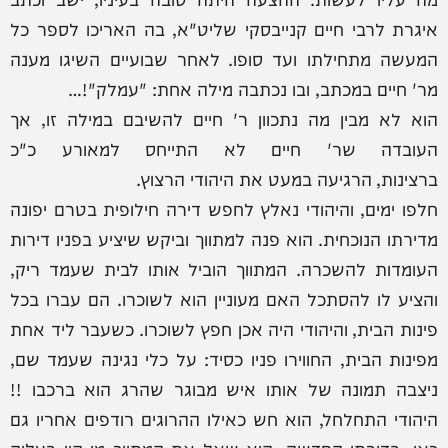
איגרת לרבי חיים קנייבסקי שליט"א, בה האריכו לספר כל
המעשה מתחילתו ועד סופו. לאחר שבועיים השיגו מענה
מר' חיים במכתב, ובו נכתבה מילה אחת: "עמלק"!…
הוא לא מבין מה נתכוון ר' חיים להשיבם במילה זו, אך
העובדה שר' חיים לא התייחס למאורע כ"כ
ברצינות, הרגיעה במעט את היהודי הרצוץ.
חלפו ימים, והיהודי נאלץ לחפש דירה חילופית בטרם יפונה
מדירתו הנוכחית. הוא פנה למתווך וביקש שיציע בפניו דירות
העומדות להשכרה. המתווך הוביל אותו לבית שעמד ריק,
והציע לו להסתכל האם מעוניין הוא לשוכרו. הם עברו בכל
פינות הבית, והיהודי היה אכן חפץ לשוכרו. כשעבר ליד אחת
מפינות הבית, החווירו פניו כסיד: על כלי נגינה שעמד שם,
ניצבה תמונה של אותו איש מבוגר שהרג הוא ברכבו !!
היהודי התחלחל, הוא חש כאילו ההרוגים רודפים אחריו גם