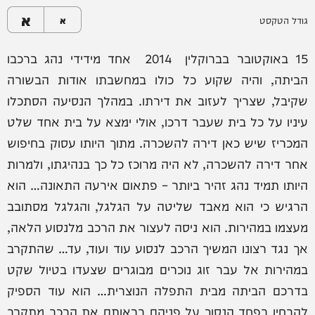
א
גודל הטקסט
א
15 באוקטובר בברוקלין 2014 אחד מידידי נהג ברכבו
הביתה, והיה שקוע כל כולו במחשבתו אודות הבשורה
שקיבל, שצריך לעזוב את דירתו. במהלך הנסיעה הסתכלו
עיניו על כל בית שעבר דרכו, אולי ימצא על בית אחד שלט
המכריז שיש כאן דירה להשכרה. מתוך היותו עסוק בחיפוש
אחר דירה להשכרה, לא היה מרוכז כל כך בנהיגתו, ולמרות
היותו תמיד נהג זהיר ביותר – פתאום אירעה התאונה… הוא
הרגיש כי הוא מאבד שליטה על הגלגל, והגלגל מסתובב
מעצמו במהירות. הוא ניסה לעצור את הרכב מלנסוע הלאה,
אך נגד רצונו המשיך הרכב לנסוע עוד ועוד, עד… שהתקרב
במהירות אל עבר זוג נוכרים מבוגרים שצעדו בטיול שקט
בדרכם הביתה מבית התפלה הנוצרית… הוא עוד הספיק
להבחין בפחד הנסוך על פניהם בראותם את הרכב מתקרב