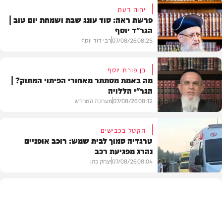
יחוה דעת
פרשת ראה: סוד עונג שבת ושמחת יום טוב |
הגר"ד יוסף
08:25
07/08/26
רבי דוד יוסף
בן פורת יוסף
מה באמת מסתתר מאחורי הפיתוי המתוק? |
הגר"י הללויה
וידאו
08:12
07/08/26
מערכת המחדש
הקטל בכבישים
טרגדיה סמוך לבית שמש: רוכב אופניים
נהרג מפגיעת רכב
וידאו
08:04
07/08/26
יצחק כהן
בארץ