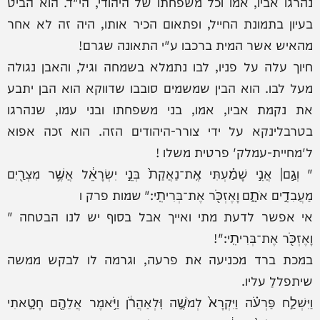
נהרגו אביו, אמו וכל משפחתו של היהודי, הי"ד. הוא הביט
בעיון בתמונת החייל, ופתאום הכיר אותו, היה זה לא אחר
מהאיש אשר המית ברכבו ע"י התאונה שגרם!
חיוך עלה על פניו, לבו נתמלא בשמחה וגיל, והאבן נגולה
מעל לבו. הוא הבין שמשמים סובבו שדווקא הוא הבן יתבע
את נקמת אביו, אמו, בני משפחתו ובני עמו, שנהרגו
בטרבלינקא על ידי צורר-היהודים הזה. הוא זכה אפוא
ל'מחיית-עמלק' פרטית משלו !
" וְגַ֣ם׀ אֲנִ֣י שָׁמַ֗עְתִּי אֶֽת־נַאֲקַת֙ בְּנֵ֣י יִשְׂרָאֵ֔ל אֲשֶׁ֥ר מִצְרַ֖יִם
מַעֲבִדִ֣ים אֹתָ֑ם וָאֶזְכֹּ֖ר אֶת־בְּרִיתִֽי:" שמות פרק ו
אי אפשר לדעת מתי ואייך אבל בסוף יש לנו הבטחה "
וָאֶזְכֹּ֖ר אֶת־בְּרִיתִֽי:"!
במכת ברד מכניעה את פרעה, וגרמה לו לבקש ממשה
שיתפללַ עליו.
וַיִּשְׁלַ֣ח פַּרְעֹ֗ה וַיִּקְרָא֙ לְמֹשֶׁ֣ה וּֽלְאַהֲרֹ֔ן וַיֹּ֥אמֶר אֲלֵהֶ֖ם חָטָ֣אתִי