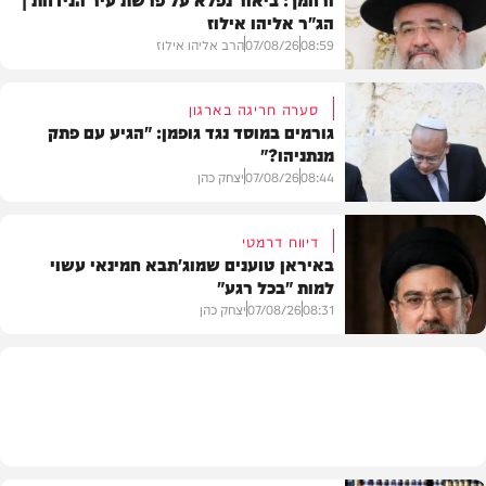
הג"ר אליהו אילוז
08:59
07/08/26
הרב אליהו אילוז
סערה חריגה בארגון
גורמים במוסד נגד גופמן: "הגיע עם פתק
מנתניהו?"
וידאו
08:44
07/08/26
יצחק כהן
דיווח דרמטי
באיראן טוענים שמוג'תבא חמינאי עשוי
למות "בכל רגע"
צבא וביטחון
08:31
07/08/26
יצחק כהן
חדשות