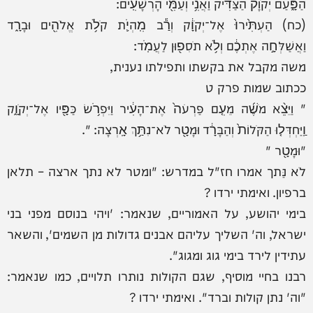
הַפָּ֑עַם יְקֹוָק֙ הַצַּדִּ֔יק וַאֲנִ֥י וְעַמִּ֖י הָרְשָׁעִֽים:
(כח) הַעְתִּ֙ירוּ֙ אֶל־יְקֹוָ֔ק וְרַ֕ב מִֽהְיֹ֛ת קֹלֹ֥ת אֱלֹהִ֖ים וּבָרָ֑ד
וַאֲשַׁלְּחָ֣ה אֶתְכֶ֔ם וְלֹ֥א תֹסִפ֖וּן לַעֲמֹֽד:
משה מקבל את בקשתו ותפילתו נענית,
ככתוב שמות פרק ט
" וַיֵּצֵ֨א מֹשֶׁ֜ה מֵעִ֤ם פַּרְעֹה֙ אֶת־הָעִ֔יר וַיִּפְרֹ֥שׂ כַּפָּ֖יו אֶל־יְקֹוָ֑ק
וַֽיַּחְדְּל֤וּ הַקֹּלוֹת֙ וְהַבָּרָ֔ד וּמָטָ֖ר לֹא־נִתַּ֥ךְ אָֽרְצָה: ".
"וּמָטָ֖ר "
לֹא נַּתך אמרו חז"ל במדרש: "ומטר לא נתך ארצה – תלאן
ברפיון. ואימתי ירדו ?
בימי יהושע, על האמוריים, שנאמר: 'ויהי בנוסם מפני בני
ישראל, וה' השליך עליהם אבנים גדולות מן השמים', והשאר
עתידין לירד בימי גוג ומגוג".
רבנו בחיי מוסיף, שגם הקולות נותרו תלויים, כמו שנאמר:
"וה' נתן קולות וברד". ואימתי ירדו ?