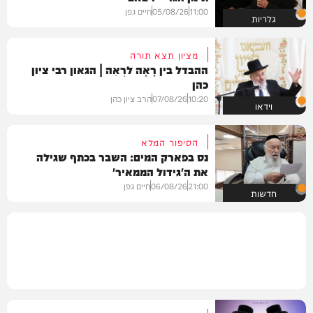
11:00
05/08/26
חיים גפן
גלריות
מציון תצא תורה
ההבדל בין רָאָה לרְאֵה | הגאון רבי ציון
כהן
10:20
07/08/26
הרב ציון כהן
וידאו
הסיפור המלא
נס בפארק המים: השבר בכתף שגילה
את ה'גידול הממאיר'
21:00
06/08/26
חיים גפן
חדשות