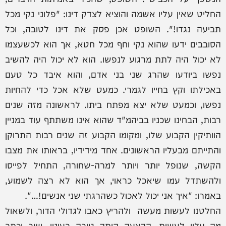
החליט שאין עליו אשמה והוציא לצדק דינו: "פלוני נקי מכל
תביעה נגדו!". השופט אכן פסק את דינו לטובה, וכל
הסובבים ידעו שהוא נקי וחף מכל חטא, אך הוא לכשעצמו
לא יכול היה לתת מרגוע לנפשו. הוא לא יכול היה להשיב
נפשו ביודעו שהרג שני בני אדם, והוא איבד כל טעם
באכילתו וקץ בחייו לגמרי. כמעט שלא אכל כדי להחיות
נפשו, וכמעט שלא יצא מפתח ביתו. לראשונה מזה שנים
רבות, הבחינו שכניו בביהמ"ד שהוא אינו משתתף עוד במניין
הוותיקין הקבוע שלו, ומקומו הקבוע זה שנים רבות התרוקן
והתייתם מבעליו הראשונים. אחד מידידיו, בראותו את מצבו
הקשה, שנופל יותר ויותר למרה-שחורה, התחיל לפייסו
ולהשתדל עמו שיאכל כראוי, אך הוא לא רצה לשמוע,
באמרו: "איך אני יכול לאכול כשהרגתי שני אנשים!…".
החלטנו לעשות מעשה ולהריץ כאבו לגדולי הדור, ולשאול
מה עליו לעשות. ההצעה היתה טובה בעיניו, ישב וכתב