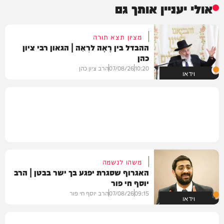
אולי יעניין אותך גם
מציון תצא תורה
ההבדל בין רָאָה לרְאֵה | הגאון רבי ציון
כהן
10:20
07/08/26
הרב ציון כהן
וידאו
משהו לנשמה
האגרוף שסגרת יפגע בך ישר בבטן | הרב
יוסף חי פור
09:15
07/08/26
הרב יוסף חי פור
וידאו