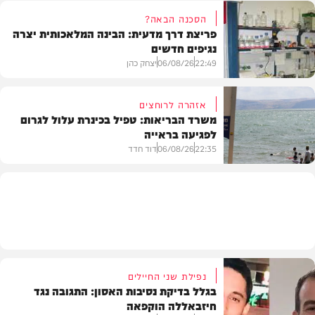
הסכנה הבאה?
פריצת דרך מדעית: הבינה המלאכותית יצרה
נגיפים חדשים
פוליטי
22:49
06/08/26
יצחק כהן
אזהרה לרוחצים
משרד הבריאות: טפיל בכינרת עלול לגרום
לפגיעה בראייה
בריאות
22:35
06/08/26
דוד חדד
בארץ
נפילת שני החיילים
בגלל בדיקת נסיבות האסון: התגובה נגד
חיזבאללה הוקפאה