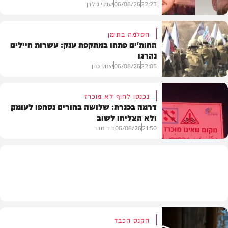
22:23
06/08/26
יענקי גולדן
הסלמה בתימן
החות'ים פתחו במתקפת ענק: עשרות חיילים
נהרגו
צבא וביטחון
22:05
06/08/26
יצחק כהן
נכנסו לחוף לא מוכרז
דרמה בכנרת: שלושה בחורים נסחפו לעומק
ולא הצליחו לשוב
בעולם
21:50
06/08/26
דוד חדד
בארץ
הקנס הכבד