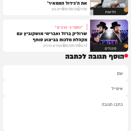
את ה'גידול הממאיר'
21:00
06/08/26
חיים גפן
חדשות
"וחסדיך הרבים"
שרוליק ברזל ואברימי מושקוביץ עם
מקהלת מלכות בביצוע סוחף
14:17
06/08/26
המחדש מיוזיק
סינגלים
הוסף תגובה לכתבה
שם
אימייל
תגובה