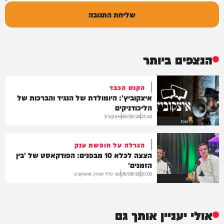
שליחת התגובה
הנצפים ביותר
הקנס הכבד
איצקוביץ': היומולדת של הנגיד והברכות של
הליכודניקים
איצקוביץ'
06/08/26
21:40
חדשות
הגרלה על חופשת ענק
הצצה לכלא 10 מבפנים: הפודקאסט של 'בין
הזמנים'
יוסי פלד ויצחק מושקוביץ
06/08/26
20:00
VOD
אולי יעניין אותך גם