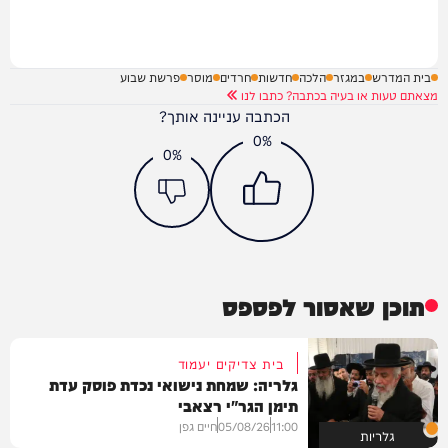
בית המדרש
במגזר
הלכה
חדשות
חרדים
מוסר
פרשת שבוע
מצאתם טעות או בעיה בכתבה? כתבו לנו
הכתבה עניינה אותך?
0%
0%
תוכן שאסור לפספס
בית צדיקים יעמוד
גלריה: שמחת נישואי נכדת פוסק עדת
תימן הגר"י רצאבי
11:00
05/08/26
חיים גפן
גלריות