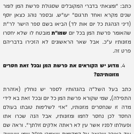
כתב: "ומצאתי בדברי המקובלים שסגולת פרשת המן לומר
שנים מקרא ואחד תרגום" יעו"ש. ובספר נוהג כצאן יוסף
(דיני הנהגת כל יום אות לד) הביאו בשם ספר הישר לר"ת
שהאומר פרשת המן בכל יום
שמו"ת
מובטח לו שלא יחסרו
מזונותיו ע"כ. אבל שאר הראשונים לא הזכירו בדבריהם
פרט זה.
מדוע יש הקוראים את פרשת המן ובכל זאת חסרים
מזונותיהם?
כתב בעל השל"ה בהגהותיו לספר יש נוחלין (אזהרת
התפילה), שמי שקורא פרשת המן כל יום ובכל זאת בא לידי
מדה זו שנחסרים מזונותיו, "אזי לשלימות טובתו בעולם
החסד לכן נחסר לחמו ומזונותיו, אבל הנה שכרו אתו
ופעולתו לפניו אשר עין לא ראתה אלקים זולתך". וראה שם
עוד באורך שביאר על המקומות שאמרו חז"ל שמי שעושה