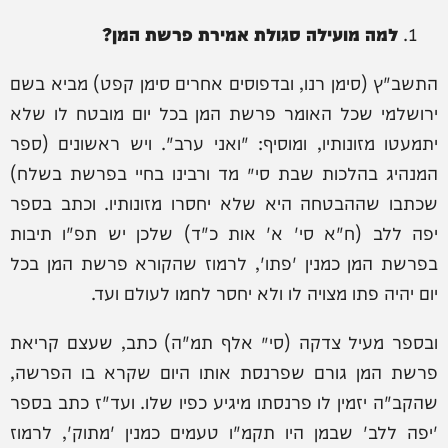
למה מועילה סגולת אמירת פרשת המן?
התשב"ץ (סימן רנו, ובדפוסים אחרים סימן קפט) מביא בשם
ירושלמי שכל האומר פרשת המן בכל יום מובטח לו שלא
יתמעטו מזונותיו, ומוסיף: "ואני ערב". ויש ראשונים (ספר
המנהיג בהלכות שבת סי׳ מד ורבינו בחיי בפרשת בשלח)
שכתבו שההבטחה היא שלא יחסרו מזונותיו. וכתב בספר
יפה ללב (ח"א סי' א' אות כ"ד) שלכן יש תפ"ו תיבות
בפרשת המן כמנין 'פתו', לרמוז שהקורא פרשת המן בכל
יום יהיה פתו מצויה לו ולא יחסר לחמו לעולם ועד.
ובספר מעיל צדקה (סי׳ אלף תמ"ה) כתב, שעצם קריאת
פרשת המן גורם שפרנסת אותו היום שקרא בו הפרשה,
שהקב"ה יזמין לו פרנסתו מיגיע כפיו שלו. ועד"ז כתב בספר
'יפה ללב' שבמן היו תקמ"ו טעמים כמנין 'מתוק', לרמוז