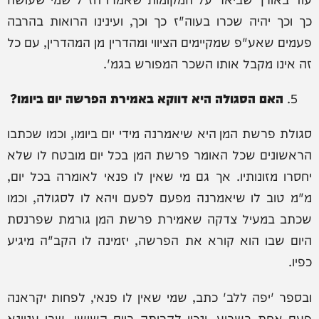
כך וכך יהיה שכרו בעוה"ז כך וכך, ועינינו הרואות בהרבה
פעמים שאע"פ שמקיימים הציווי ומהדרין מן המהדרין, עם כל
זה אינו מקבל אותו השכר המפורש בגמ'.
האם הסגולה היא דווקא באמירת הפרשה יום ביומו?
סגולת פרשת המן היא שיאמרנה מידי יום ביומו, וכמו שכתבו
הראשונים שכל האומר פרשת המן בכל יום מובטח לו שלא
יחסרו מזונותיו. אך גם מי שאין לו פנאי לאומרה בכל יום,
מ"מ טוב לו שיאמרנה מפעם לפעם ויהא לו לסגולה, וכמו
שכתב במעיל צדקה שאמירת פרשת המן גורמת שפרנסת
היום שבו הוא קורא את הפרשה, יזמינה לו הקב"ה מיגיע
כפיו.
ובספר 'יפה ללב' כתב, שמי שאין לו פנאי, לפחות יקראנה
פעם אחת בשבוע, ונכון לקרותה ביום השישי, שבו עניינא