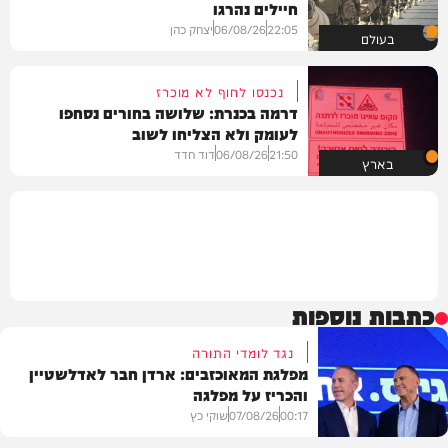
חיילים נהרגו
22:05
06/08/26
יצחק כהן
בעולם
נכנסו לחוף לא מוכרז
דרמה בכנרת: שלושה בחורים נסחפו
לעומק ולא הצליחו לשוב
21:50
06/08/26
דוד חדד
בארץ
כתבות נוספות
נגד לומדי התורה
מפלגת המאוכזבים: ארדן חבר לאדלשטיין
והכריז על מפלגה
00:17
07/08/26
שוקי כץ