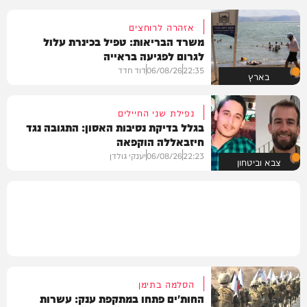
אזהרה לרוחצים
משרד הבריאות: טפיל בכינרת עלול
לגרום לפגיעה בראייה
22:35
06/08/26
דוד חדד
בארץ
נפילת שני החיילים
בגלל בדיקת נסיבות האסון: התגובה נגד
חיזבאללה הוקפאה
22:23
06/08/26
יענקי גולדן
צבא וביטחון
הסלמה בתימן
החות'ים פתחו במתקפת ענק: עשרות