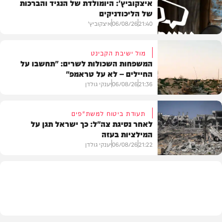
איצקוביץ': היומולדת של הנגיד והברכות
של הליכודניקים
21:40
06/08/26
איצקוביץ'
מול ישיבת הקבינט
המשפחות השכולות לשרים: "תחשבו על
החיילים – לא על טראמפ"
חדשות
21:36
06/08/26
יענקי גולדן
תעודת ביטוח למשת"פים
לאחר נסיגת צה"ל: כך ישראל תגן על
המילציות בעזה
צבא וביטחון
21:22
06/08/26
יענקי גולדן
צבא וביטחון