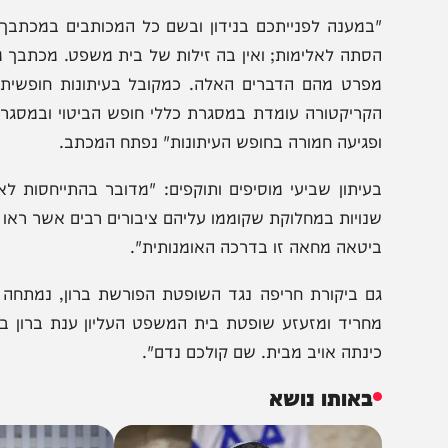
במענה לפנייתכם בנידון ובשם כל המכותבים במכתבך, הננו 
סתה לאלימות; ואין בה זילות של בית משפט. מכתבך מתעלם 
פרט מהם הדברים האלה. כמקובל בעיתונות חופשית, אנחנו
קריקטורה עומדת במסגרת כללי חופש הביטוי ובמסגרת האומ
פגיעה חמורה בחופש העיתונות" נפתח המכתב.
נויות במחלוקת שקוממו עליהם ציבורים רבים אשר ראו בהן פגי
יטאה מחאה זו בדרכה האומנותית".
ם ביקורת חריפה נגד השופטת הפורשת ברון, נמתחה במכתב:
חריד ומזעזע שופטת בית המשפט העליון ענת ברון בין החמא
ינתה אויב מבית. שם קולכם נדם".