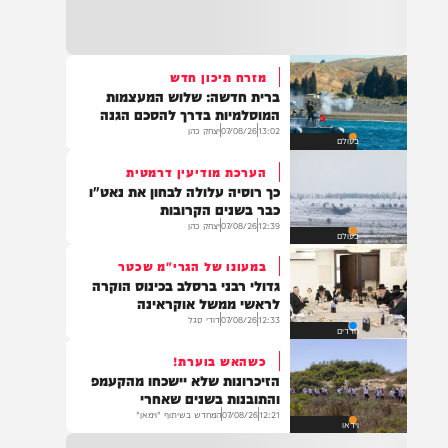
22:32
בהמשך להחייאה שבוצעה בבני ברק: הציבור
מתבקש להתפלל עבור הפעוט צבי בן שיינא
לרפואה שלמה
מזרח תיכון חדש
ברית חדשה: שלוש המעצמות
21:32
המוסלמיות בדרך להסכם הגנה
בין הזמנים: שלושה בחורי ישיבות חולצו
13:02
07/08/26
יצחק כהן
בעולם
מהכינרת לאחר שנסחפו לעומק האגם, בחוף
בלתי מוכרז כשהם על גבי אביזר ציפה.
הערכת מודיעין דרמטית
כך רוסיה עלולה לבחון את נאט"ו
כבר בשנים הקרובות
12:39
07/08/26
יצחק כהן
בעולם
21:31
בני ברק: חובשים ופראמדיקים של ארגון הצלה
במעונו של הגרי"מ שכטר
מבצעים פעולות החייאה על תינוק כבן שנה וחצי
גדולי רבני ברסלב בכינוס הוקרה
לאחר שנחנק משקית.
לראשי ממשל אוקראינה
12:33
07/08/26
דודי סגל
חרדים
כשהאש בוערת!
19:03