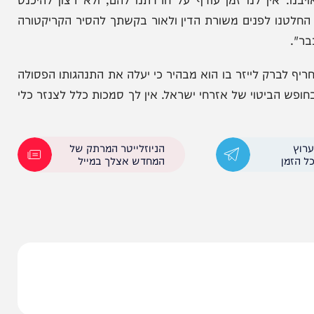
ים גם בימים אלה ע"י ראשי המדינה ומערכות הבטחון
 הקריקטורה: "יחד עם זאת, בשעה שילדינו מסכנים
07 במלחמה נגד אויבנו. אין לנו זמן עודף על חרדתנו להם, ולא רצון להיכנס
ו לפנים משורת הדין ולאור בקשתך להסיר הקריקטורה
ק לייזר בו הוא מבהיר כי יעלה את התנהגותו הפסולה
ביטוי של אזרחי ישראל. אין לך סמכות כלל לצנזר כלי
הניוזלייטר המרתק של
המחדש אצלך במייל