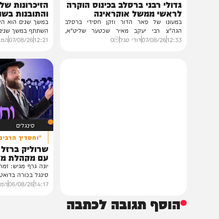
חרדים
וידאו
במעונו של הגרי"מ שכטר
כשהאש בוערת!
גדולי רבני ברסלב בכינוס הוקרה
הזיכרונות שלא ייש
לראשי ממשל אוקראינה
והתובנות בשנים שא
במעונו של פאר הדור וזקן חסידי ברסלב
במשך שנים הוא היה מלא בג
הגה"צ רבי יעקב מאיר שכטער שליט"א,
השתתף במשך שנים. הוא זכר 
ובהשתתפות...
12:33
07/08/26
דודי סגל
0
12:21
07/08/26
המחדש בשיתו
סינגלים