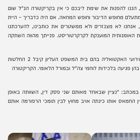
להפנות את שימת ליבכם כי אין בקריקטורה הנ"ל שום
מחופש הדיבור וחופש המחאה. אם היה כדבריך – היית
 לא מצנזרים ולא ממשטרים את כותבינו, להערכתנו
נותית המוענקת לקרקרטוריסט. פנייתך מהווה השתקה
בעיתון שביעי מוסיפים ותוקפים: "מדובר בהתייחסות לאירועי האקטואליה בהם בית המשפט העליון קיבל 2 החלטות
עה בלכידות לוחמי צה"ל ובמורל הלאומי. הקריקטורה
 "נציין שבאחד מאותם שני פסק דין, השוותה באופן
ס אותו כינתה אויב מחוץ לבין תומכי הרפורמה אותם