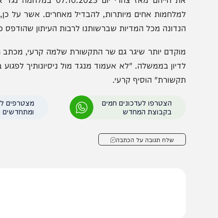
שפיכות דמים של מחנה הימין והציבור הלאומי שנאמרו ונאמר
שעבר המזוהים עם השמאל . גם שם נדם קולכם".
ל אף המכתב התקיף, בעיתון מסבירים את ההחלטה להסיר את
את חייהם מאז צהרי יום .10.2023
מלחמות אחים מיותרות, להבדיל מאחרים. אשר על כן, החלטנ
נדונה מכל המדיות שברשותנו לרבות העיתון שהודפס כבר".
וקדם יותר שיגר גם שר התקשורת שלמה קרעי, מכתב חריף לבר
דיון בממשלה. "לא אעמוד מנגד מול ניסיונותיך לפגוע בחופש ה
קשורת" הוסיף קרעי.
הצטרפו לעדכונים חמים
מצטרפים לערוץ
בקבוצת המחדש
ומתחדשים כל הזמן
שלח תגובה על הכתבה