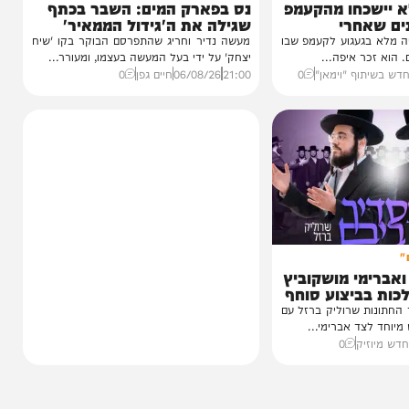
חדשות
הסיפור המלא
כחו מהקעמפ
נס בפארק המים: השבר בכתף
חרי
שגילה את ה'גידול הממאיר'
עגוע לקעמפ שבו
מעשה נדיר וחריג שהתפרסם הבוקר בקו 'שיח
איפה...
יצחק' על ידי בעל המעשה בעצמו, ומעורר...
ף "וימאן"
0
21:00
06/08/26
חיים גפן
0