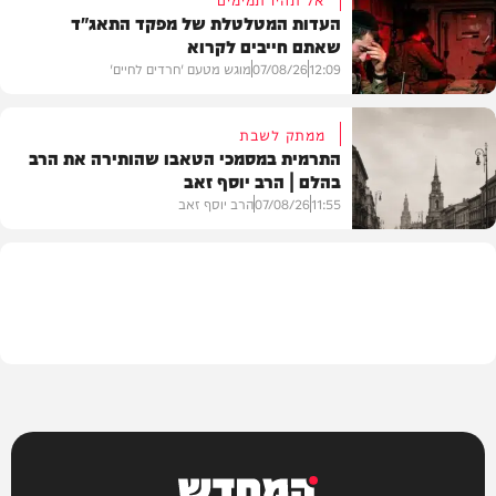
העדות המטלטלת של מפקד התאג"ד
שאתם חייבים לקרוא
וידאו
12:09
07/08/26
מוגש מטעם 'חרדים לחיים'
ממתק לשבת
התרמית במסמכי הטאבו שהותירה את הרב
בהלם | הרב יוסף זאב
דעות
11:55
07/08/26
הרב יוסף זאב
בית המדרש
המחדש