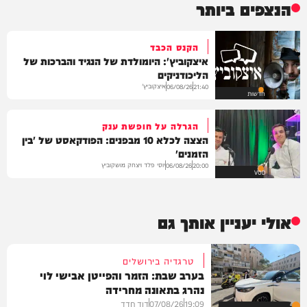
הנצפים ביותר
הקנס הכבד
איצקוביץ': היומולדת של הנגיד והברכות של
הליכודניקים
איצקוביץ'
06/08/26
21:40
חדשות
הגרלה על חופשת ענק
הצצה לכלא 10 מבפנים: הפודקאסט של 'בין
הזמנים'
יוסי פלד ויצחק מושקוביץ
06/08/26
20:00
VOD
אולי יעניין אותך גם
טרגדיה בירושלים
בערב שבת: הזמר והפייטן אבישי לוי
נהרג בתאונה מחרידה
19:09
07/08/26
דוד חדד