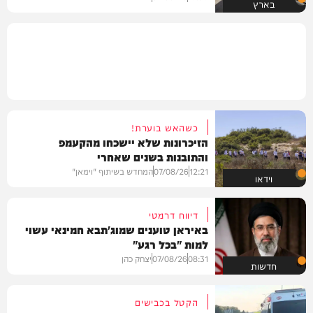
בארץ
כשהאש בוערת!
הזיכרונות שלא יישכחו מהקעמפ
והתובנות בשנים שאחרי
12:21
07/08/26
המחדש בשיתוף "וימאן"
וידאו
דיווח דרמטי
באיראן טוענים שמוג'תבא חמינאי עשוי
למות "בכל רגע"
08:31
07/08/26
יצחק כהן
חדשות
הקטל בכבישים