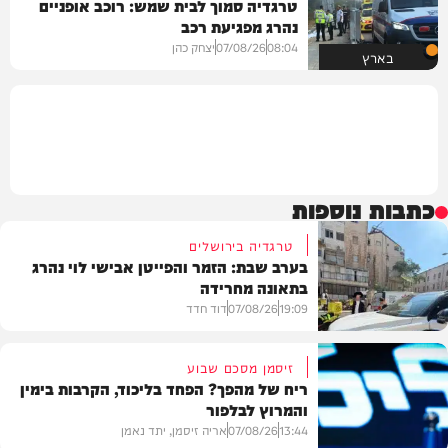
טרגדיה סמוך לבית שמש: רוכב אופניים
נהרג מפגיעת רכב
08:04
07/08/26
יצחק כהן
בארץ
כתבות נוספות
טרגדיה בירושלים
בערב שבת: הזמר והפייטן אבישי לוי נהרג
בתאונה מחרידה
19:09
07/08/26
דוד חדד
זיסמן מסכם שבוע
ריח של מהפך? הפחד בליכוד, הקרבות בימין
והמרוץ לבלפור
בארץ
13:44
07/08/26
אריה זיסמן, יתד נאמן