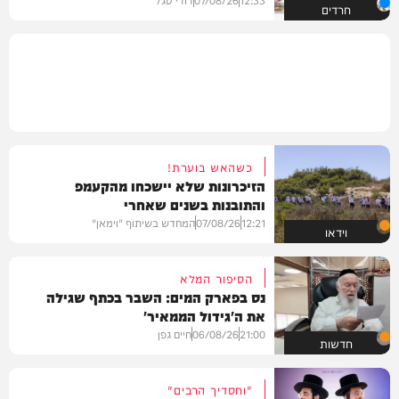
חרדים
כשהאש בוערת!
הזיכרונות שלא יישכחו מהקעמפ
והתובנות בשנים שאחרי
12:21
07/08/26
המחדש בשיתוף "וימאן"
וידאו
הסיפור המלא
נס בפארק המים: השבר בכתף שגילה
את ה'גידול הממאיר'
21:00
06/08/26
חיים גפן
חדשות
"וחסדיך הרבים"