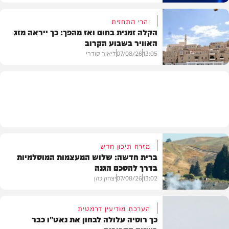
והרי התחזית
הקלה זמנית בחום ואז מהפך: כך ייראה מזג
האוויר בשבוע הקרוב
פוליטי
13:05
07/08/26
ליאור סודרי
מזג האוויר
מזרח תיכון חדש
ברית חדשה: שלוש המעצמות המוסלמיות
בדרך להסכם הגנה
13:02
07/08/26
יצחק כהן
הערכת מודיעין דרמטית
כך רוסיה עלולה לבחון את נאט"ו כבר
בעולם