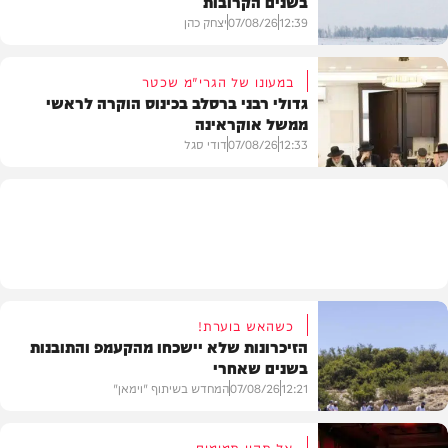
בשנים הקרובות
12:39
07/08/26
יצחק כהן
במעונו של הגרי"מ שכטר
גדולי רבני ברסלב בכינוס הוקרה לראשי
ממשל אוקראינה
בעולם
12:33
07/08/26
דודי סגל
חרדים
כשהאש בוערת!
הזיכרונות שלא יישכחו מהקעמפ והתובנות
בשנים שאחרי
12:21
07/08/26
המחדש בשיתוף "וימאן"
אל תהיו תמימים