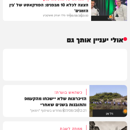
הצצה לכלא 10 מבפנים: הפודקאסט של 'בין
הזמנים'
יוסי פלד ויצחק מושקוביץ
06/08/26
20:00
VOD
אולי יעניין אותך גם
כשהאש בוערת!
הזיכרונות שלא יישכחו מהקעמפ
והתובנות בשנים שאחרי
12:21
07/08/26
המחדש בשיתוף "וימאן"
וידאו
ממתק לשבת