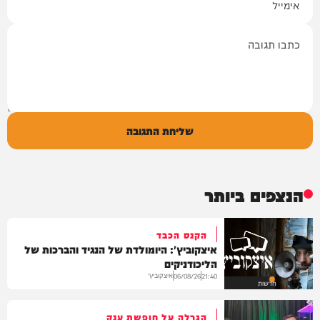
תגובה
שליחת התגובה
הנצפים ביותר
הקנס הכבד
איצקוביץ': היומולדת של הנגיד והברכות של
הליכודניקים
איצקוביץ'
06/08/26
21:40
חדשות
הגרלה על חופשת ענק