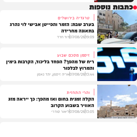
כתבות נוספות
טרגדיה בירושלים
בערב שבת: הזמר והפייטן אבישי לוי נהרג
בתאונה מחרידה
19:09
07/08/26
דוד חדד
זיסמן מסכם שבוע
ריח של מהפך? הפחד בליכוד, הקרבות בימין
והמרוץ לבלפור
בארץ
13:44
07/08/26
אריה זיסמן, יתד נאמן
והרי התחזית
הקלה זמנית בחום ואז מהפך: כך ייראה מזג
האוויר בשבוע הקרוב
פוליטי
13:05
07/08/26
ליאור סודרי