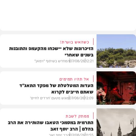
חרדים
כשהאש בוערת!
הזיכרונות שלא יישכחו מהקעמפ והתובנות
בשנים שאחרי
12:21
07/08/26
המחדש בשיתוף "וימאן"
אל תהיו תמימים
העדות המטלטלת של מפקד התאג"ד
שאתם חייבים לקרוא
וידאו
12:09
07/08/26
מוגש מטעם 'חרדים לחיים'
ממתק לשבת
התרמית במסמכי הטאבו שהותירה את הרב
בהלם | הרב יוסף זאב
דעות
11:55
07/08/26
הרב יוסף זאב