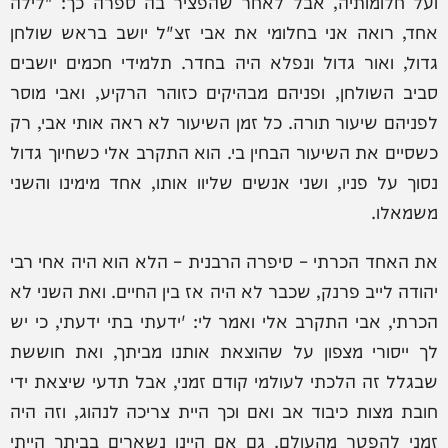
ועל חלומותיה, אבל לאחר שהפציר בה ספרה כך: "לילה
אחד, רואה אני בחלומי את אבי זצ"ל יושב בראש שולחן
גדול, ואור גדול ונפלא היה בחדר. תלמידי חכמים יושבים
סביב השולחן, ופניהם מבהיקים כזוהר הרקיע, ואבי מוסר
לפניהם שיעור תורה. כל זמן השיעור לא ראה אותי אבי, רק
כשסיים את השיעור הבחין בי. הוא התקרב אלי כשחיוך גדול
נסוך על פניו, ושני אנשים שליוו אותו, אחד מימינו והשני
משמאלו.
את האחד הכרתי – סיפרה הרבנית – הלא הוא היה אחי רבי
יהודה לייב פרנק, שכבר לא היה אז בין החיים. ואת השני לא
הכרתי, אבי התקרב אלי ואמר לי: 'ידעתי בתי ידעתי, כי יש
לך ייסורי מצפון על שהוצאת אותנו מביתך, ואת חוששת
שבגלל זה הלכתי לעולמי קודם זמני, אבל תדעי שיצאת ידי
חובת מצות כיבוד אב ואם וכך היית צריכה לנהוג, וזה היה
זמני להפטר מהעולם. גם אם היינו נשארים בביתך הייתי