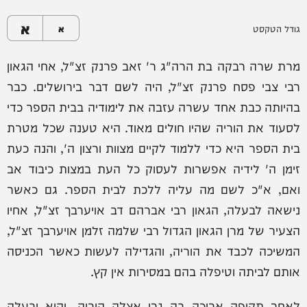
א
גודל הטקסט
א
מרת שרה רבקה בת הרה"ג ר' זאב פרנק זצ"ל, אחי הגאון
רבי צבי פסח פרנק זצ"ל, היה לשם דבר בירושלים. כבר
בהיותה כבת אחד עשרה עזבה את לימודיה בבית הספר כדי
לסעוד את הוריה שהיו חולים מאוד. היא טענה שכל מטרת
בית הספר היא כדי ללמוד לקיים מצוות ורצון ה', והנה כעת
זימן ה' לידיה אפשרות לעסוק כל העת במצות כיבוד אב
ואם, א"כ לשם מה עליה ללכת לבית הספר. גם כאשר
נישאה לבעלה, הגאון רבי אברהם דב אויערבך זצ"ל, אחיו
הצעיר של מרן הגאון הגדול רבי שלמה זלמן אויערבך זצ"ל,
המשיכה לכבד את הוריה, והגדילה לעשות כאשר הכניסה
אותם לביתה וטיפלה בהם במסירות אין קץ.
לאחר תקופה ארוכה בה גרו אצלה הוריה, והיא ובעלה