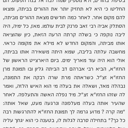
החליטו כי היא לא תחזיק יותר את ההורים בביתה, ומצאו
להם מקום אחר. לאחר כמה חודשים מצאת ההורים מביתה,
הסתלק אביה רבי זאב פרנק לבית עולמו. מאז, כל ימיה, היה
ליבה נוקפה כי בשלה קרתה הרעה הזאת, כיון שהוציאה
אותו מביתה, והמקום החדש לא מילא את מקומה כראוי.
מחשבה עלתה בליבה, שמא היתה משאירה אותו בביתה,
אולי הוא היה עוד מאריך ימים. ביום היארצייט הראשון של
החזו"א, הביא רבי אברהם דב הביתה גליון ובו תמונת מרן
החזו"א זצ"ל. כשראתה מרת שרה רבקה את התמונה,
נבהלה מאד, ושאלה את בעלה מי הוא האיש הלזה, ואמר
לה שזהו החזו"א זצ"ל. מיד נפלה האשה והתעלפה. לאחר
שהעיר אותה בעלה מעלפונה ונרגעה מעט, שאל אותה:
"מה קרה ? מדוע גרמה לך תמונת החזו"א להתרגשות רבה
כל כך?" בתחילה סרבה לגלות לו, בטענה כי הוא יגחך עליה