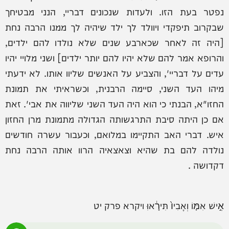
נפטר בעת הזו. ולעדות שנכונים דבריי, הנני מבטיחך
שבקרוב תיפקדי ויוולד לך ילד שיהיה לך ממנו הרבה נחת
[היה זה לאחר שכארבע שנים שלא נולדו להם ילדים,
והרופא אמר להם שלא יהיו להם יותר ילדים] ושני מלויי יהיו
עדים על דבריי', והצביע על האנשים שליוו אותו. לא ידעתי
מיהו העד השני, סיימה הרבנית, וכשראיתי את תמונת
החזו"א, הבנתי כי הוא היה העד השני שליווה את אבי'. זאת
אם כן היתה סיבת התרגשותה הגדולה מתמונת מרן החזון
איש. דברי האב התקיימו במלואם, וכעבור עשרה חודשים
נולדה להם בת שהיא וצאצאיה הרוו אותה הרבה נחת
דקדושה .
אִ֣ישׁ אִמּ֤וֹ וְאָבִיו֙ תִּירָ֔אוִּ ויקרא פרק יט