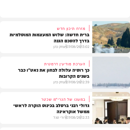
מזג האוויר
מזרח תיכון חדש
ברית חדשה: שלוש המעצמות המוסלמיות
בדרך להסכם הגנה
13:02
07/08/26
יצחק כהן
הערכת מודיעין דרמטית
כך רוסיה עלולה לבחון את נאט"ו כבר
בשנים הקרובות
בעולם
12:39
07/08/26
יצחק כהן
במעונו של הגרי"מ שכטר
גדולי רבני ברסלב בכינוס הוקרה לראשי
ממשל אוקראינה
בעולם
12:33
07/08/26
דודי סגל