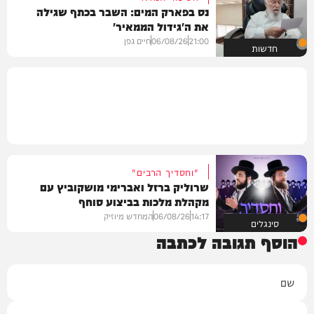
נס בפארק המים: השבר בכתף שגילה
את ה'גידול הממאיר'
21:00
06/08/26
חיים גפן
חדשות
"וחסדיך הרבים"
שרוליק ברזל ואברימי מושקוביץ עם
מקהלת מלכות בביצוע סוחף
14:17
06/08/26
המחדש מיוזיק
סינגלים
הוסף תגובה לכתבה
שם
אימייל