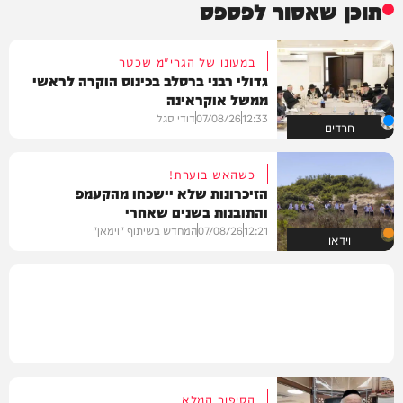
תוכן שאסור לפספס
במעונו של הגרי"מ שכטר
גדולי רבני ברסלב בכינוס הוקרה לראשי
ממשל אוקראינה
12:33
07/08/26
דודי סגל
חרדים
כשהאש בוערת!
הזיכרונות שלא יישכחו מהקעמפ
והתובנות בשנים שאחרי
12:21
07/08/26
המחדש בשיתוף "וימאן"
וידאו
הסיפור המלא