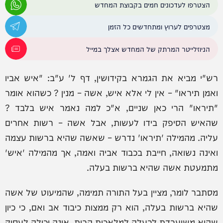
הצטרפו לעדכונים חמים בקבוצת המחדש
מצטרפים לערוץ ומתחדשים כל הזמן
הניוזלייטר המרתק של המחדש אצלך במייל
רש"י מביא את הגמרא בקידושין, דף ל' ע"ב: "איש אביו
ואמן תיראו" – אין לי אלא איש, אשה – מנין ? כשהוא אומר
"תיראו" הרי כאן שניים, א"כ למה נאמר איש בלבד ?
שהאיש הסיפק בידו לעשות, אבל אשה – רשות אחרים
עליה. מהמילה 'תיראו' נדרש – שאשה שהיא ברשות עצמה
ואינה נשואה, חייבת בכבוד אביה ואמה, אך מהמילה 'איש'
מתמעטת אשה שהיא ברשות בעלה.
מסתבר לומר, מציין בעל התורה תמימה, שהמיעוט של אשה
שהיא ברשות בעלה, הוא רק ממצות כיבוד אב ואם, כי כיון
שהיא משועבדת לבעלה למלאכות הבית, אינה יכולה לעסוק