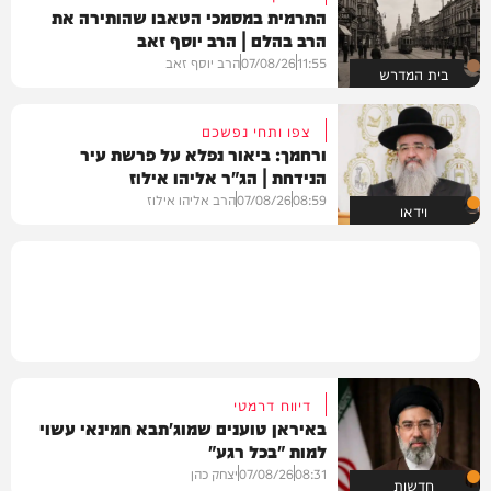
התרמית במסמכי הטאבו שהותירה את
הרב בהלם | הרב יוסף זאב
11:55
07/08/26
הרב יוסף זאב
בית המדרש
צפו ותחי נפשכם
ורחמך: ביאור נפלא על פרשת עיר
הנידחת | הג"ר אליהו אילוז
08:59
07/08/26
הרב אליהו אילוז
וידאו
דיווח דרמטי
באיראן טוענים שמוג'תבא חמינאי עשוי
למות "בכל רגע"
08:31
07/08/26
יצחק כהן
חדשות