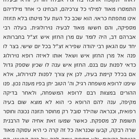
התמסרו מאוד למילוי כל צרכיהם, הבחינו כי אחד מילדיהם
אינו מתפתח כראוי. הוא שכב כל העת על מיטתו בלא תזוזה
מספיקה, והם חששו מאוד לבעיה נוירולוגית. בעלה רבי
אברהם דב, היה לומד עם מרן החזון איש זצ"ל בחברותא
יחד עם הגאון רבי יהודה שפירא זצ"ל בכל יום שישי. בצר לו
פנה אל מרן החזון איש ושאל אותו לאיזה רופא נוירולוג
כדאי לפנות עם בנם. החזון איש ענה לו שכיון שספק גדול
אם בכלל קיימת בעיה, לכן אין צורך לפנות לנוירולוג, אלא
שיפנו לרופא משפחה רגיל, וה' הטוב יתן בפיו מענה נכון. פנו
ההורים במצוות רבם לרופא המשפחה, ולאחר בדיקה
מקיפה, ענה להם הרופא כי הוא לא מוצא שום בעיה
רפואית, וכנראה שהילד סובל רק מחוסר תזונה נכונה וחוסר
תשומת לב מספקת. כאשר שמעו זאת אחיה של הרבנית
שרה רבקה, קבעו שכנראה כל זה קרה כי היא עסוקה מאוד
בטיפול בהורים, ולא מספיק שמה לבה אל בנה הפעוט. הם