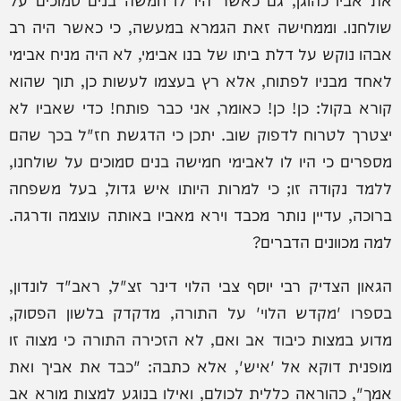
שולחנו. וממחישה זאת הגמרא במעשה, כי כאשר היה רב
אבהו נוקש על דלת ביתו של בנו אבימי, לא היה מניח אבימי
לאחד מבניו לפתוח, אלא רץ בעצמו לעשות כן, תוך שהוא
קורא בקול: כן! כן! כאומר, אני כבר פותח! כדי שאביו לא
יצטרך לטרוח לדפוק שוב. יתכן כי הדגשת חז"ל בכך שהם
מספרים כי היו לו לאבימי חמישה בנים סמוכים על שולחנו,
ללמד נקודה זו; כי למרות היותו איש גדול, בעל משפחה
ברוכה, עדיין נותר מכבד וירא מאביו באותה עוצמה ודרגה.
למה מכוונים הדברים?
הגאון הצדיק רבי יוסף צבי הלוי דינר זצ"ל, ראב"ד לונדון,
בספרו 'מקדש הלוי' על התורה, מדקדק בלשון הפסוק,
מדוע במצות כיבוד אב ואם, לא הזכירה התורה כי מצוה זו
מופנית דוקא אל 'איש', אלא כתבה: "כבד את אביך ואת
אמך", כהוראה כללית לכולם, ואילו בנוגע למצות מורא אב