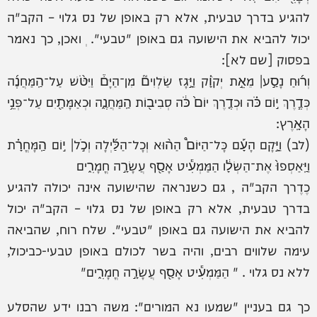
להגיע בדרך טבעית, אלא רק באופן של נס גלוי – הקב"ה
יכול להביא את הישועה גם באופן "טבעי". ְ ואכן, כך נאמר
בפסוק [שם לא]:
וְר֜וּחַ נָסַ֣ע׀ מֵאֵ֣ת יְקֹוָ֗ק וַיָּ֣גָז שַׂלְוִים֘ מִן־הַיָּם֒ וַיִּטֹּ֨שׁ עַל־הַֽמַּחֲנֶ֜ה
כְּדֶ֧רֶךְ י֣וֹם כֹּ֗ה וּכְדֶ֤רֶךְ יוֹם֙ כֹּ֔ה סְבִיב֖וֹת הַֽמַּחֲנֶ֑ה וּכְאַמָּתַ֖יִם עַל־פְּנֵ֥י
הָאָֽרֶץ:
(לב) וַיָּ֣קָם הָעָ֡ם כָּל־הַיּוֹם֩ הַה֨וּא וְכָל־הַלַּ֜יְלָה וְכֹ֣ל׀ י֣וֹם הַֽמָּחֳרָ֗ת
וַיַּֽאַסְפוּ֙ אֶת־הַשְּׂלָ֔ו הַמַּמְעִ֕יט אָסַ֖ף עֲשָׂרָ֣ה חֳמָרִ֑ים
כֶדֶרך הקב"ה , גם כשנראה שהישועה אינה יכולה להגיע
בדרך טבעית, אלא רק באופן של נס גלוי – הקב"ה יכול
להביא את הישועה גם באופן "טבעי". שלח רוח, שהביאה
עימה שלווים רבים, והיה בשר לכולם באופן טבעי-כביכול,
ללא נס גלוי . " הַמַּמְעִ֕יט אָסַ֖ף עֲשָׂרָ֣ה חֳמָרִ֑ים"
כך גם בעניין "שמעו נא המורים": משה רבנו ידע שהסלע