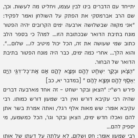
יתייחד עם הדברים בינו לבין עצמו, ויחליט מה לעשות. וכך,
שם הרב אברמסקי את הפתק על השולחן ואמר לפקיד:
"אני מקווה שבשלושה ארבעה ימים הקרובים יהיה הפטור
מונח בתיבת הדואר שבכתובת הזו… למה? כי בספר הלב
כתוב שמי שעושה את זה, הכל יכול מיטיב לו… שלום…".
והוא הלך… אחרי כמה ימים, כבר היה מונח הפטור בתיבת
הדואר של הבחור.
"הֲצֹ֧אן וּבָקָ֛ר יִשָּׁחֵ֥ט לָהֶ֖ם וּמָצָ֣א לָהֶ֑ם אִ֣ם אֶֽת־כָּל־דְּגֵ֥י הַיָּ֛ם
יֵאָסֵ֥ף לָהֶ֖ם וּמָצָ֥א לָהֶֽם " [במדבר יא, כב]
פירש רש"י: "הצאן ובקר ישחט – זה אחד מארבעה דברים
שהיה רבי עקיבא דורש ואין רבי שמעון דורש כמותו. רבי
עקיבא אומר: שש מאות אלף רגלי, ואתה אמרת בשר אתן
להם ואכלו חדש ימים, הצאן ובקר וגו', הכל כמשמעו, מי
יספיק להם…
רבי שמעון אומר: חס ושלום, לא עלתה על דעתו של אותו