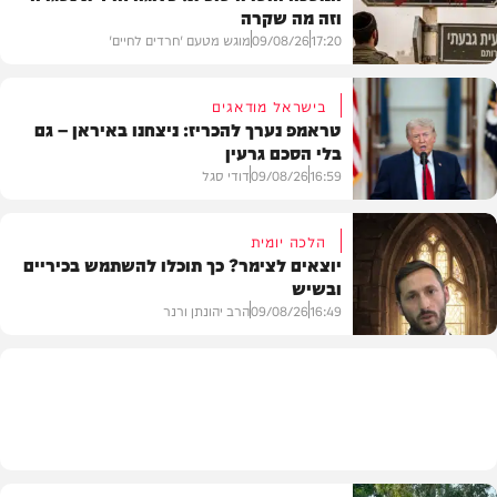
וזה מה שקרה
17:20
09/08/26
מוגש מטעם 'חרדים לחיים'
בישראל מודאגים
טראמפ נערך להכריז: ניצחנו באיראן – גם
בלי הסכם גרעין
דעות
16:59
09/08/26
דודי סגל
הלכה יומית
יוצאים לצימר? כך תוכלו להשתמש בכיריים
ובשיש
בעולם
16:49
09/08/26
הרב יהונתן ורנר
הלכה