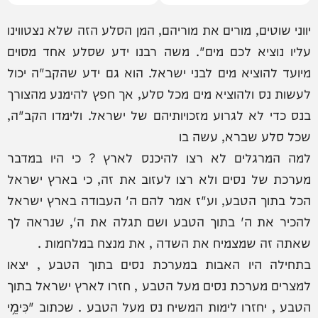
יווני שוטים, מורים את מוריהם, המן הסלע הזה שלא נצטווינו
עליו נוציא לכם מים". משה רבנו ידע שסלע אחד מסוים
מיועד להוציא מים לבני ישראל. הוא גם ידע שהקב"ה יכול
לעשות נס ולהוציא מים מכל סלע, אך חפץ להימנע מהצורך
בנס כדי לא לגרוע מזכויותיהם של ישראל. ולימדו הקב"ה,
שכל סלע שברא, עשה בו
למה המרגלים לא רצו להיכנס לארץ ? כי היו במדבר
מערכת של נסים ולא רצו לעזוב את זה, כי בארץ ישראל
הכל בתוך הטבע, וע"ז אמר להם ה' העבודה בארץ ישראל
להכיר את ה' בתוך הטבע ושם תגלה את ה', שנראה לך
שאתה זה שמצמיח את השדה , את מנצח במלחמות .
בתחילה היו האבות במערכת נסים בתוך הטבע , יצאו
למצרים מערכת נסים מעל הטבע , חזרו לארץ ישראל בתוך
הטבע , יחזרו לימות המשיח נס מעל הטבע . שכתוב "כִּימֵ֥י