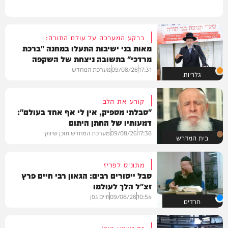
ברקע המערכה על עולם התורה:
מאות בני ישיבות התעלו במחנה "ברכת
מרדכי" בתשובה ניצחת של השקפה
בהירה
17:31
09/08/26
מערכת המחדש
גלריות
קורע את הלב
"סבלתי מספיק, אין לי אף אחד בעולם":
דמעותיו של החתן היתום
17:38
09/08/26
מערכת המחדש תוכן שיווקי
בית המדרש
מתוניס לפריז
סבל ייסורים רבים: הגאון רבי חיים פרץ
זצ"ל הלך לעולמו
10:54
09/08/26
חיים גפן
חרדים
זה נשמע טוב!