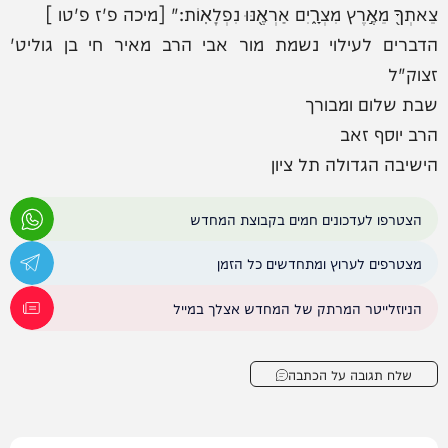
צֵאתְךָ֖ מֵאֶ֣רֶץ מִצְרָ֑יִם אַרְאֶ֖נּוּ נִפְלָאֽוֹת:" [מיכה פ'ז פ'טו ]
הדברים לעילוי נשמת מור אבי הרב מאיר חי בן גוליט'
זצוק"ל
שבת שלום ומבורך
הרב יוסף זאב
הישיבה הגדולה תל ציון
הצטרפו לעדכונים חמים בקבוצת המחדש
מצטרפים לערוץ ומתחדשים כל הזמן
הניוזלייטר המרתק של המחדש אצלך במייל
שלח תגובה על הכתבה