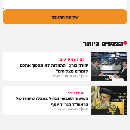
שליחת התגובה
הנצפים ביותר
זה נשמע טוב!
יהודה בורן: "התחרות לא תהפוך אתכם
לזמרים מצליחים"
יצחק אייזיקוביץ'
08/08/26
22:30
חדשות
שידור חי
השיעור השבועי הגדול בתבל: שיעורו של
הראש"ל הגר"ד יוסף
מערכת המחדש
08/08/26
22:06
וידאו