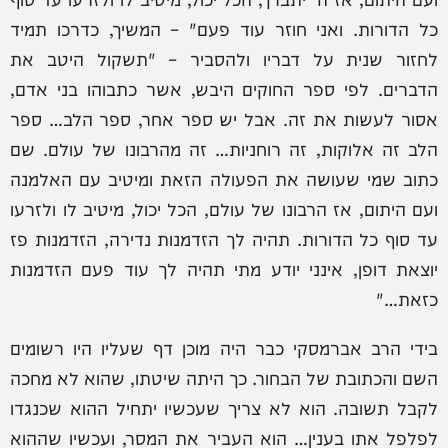
כל הדורות. ואני חוזר עוד פעם" – המשיך, כדרכו תמיד
לחזור שנית על דבריו ולהסביר – "תשקול היטב את
הדברים. לפי ספר החוקים היבש, אשר כתבוהו בני אדם,
אסור לעשות את זה. אבל יש ספר אחר, ספר הלב… ספר
הלב זה אלוקות, זה רוחניות… זה מהרבונו של עולם. שם
כתוב שמי שעושה את הפעולה הזאת ומיטיב עם האלמנה
ועם היתום, אז הרבונו של עולם, הכל יכול, מיטיב לו ולזרעו
עד סוף כל הדורות. תהיה לך הזדמנות נדירה, הזדמנות פז
יוצאת דופן, אינני יודע מתי תהיה לך עוד פעם הזדמנות
כזאת…"
בידי הרב אברמסקי כבר היה מוכן דף שעליו היו רשומים
השם והכתובת של הבחור. כך היתה שיטתו, שהוא לא מחכה
לקבל תשובה. הוא לא צריך שעכשיו יתחיל ההוא שכנגדו
לפלפל אתו בענין… הוא העביר את המסר, ועכשיו שההוא