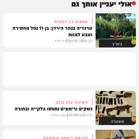
אולי יעניין אותך גם
אסונות בין הזמנים
טרגדיה בנהר הירדן: בן 11 נפל מהסירה
וטבע למוות
16:20
09/08/26
דוד חדד
בארץ
פשיטת ענק בנגב
נשקים ורימונים נתפסו בלקייה ובחורה
14:51
09/08/26
יענקי גולדן
משטרה
לקראת רשימה משותפת