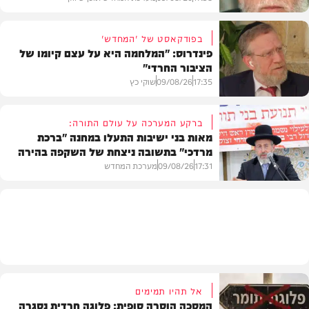
בפודקאסט של 'המחדש'
פינדרוס: "המלחמה היא על עצם קיומו של
הציבור החרדי"
בית המדרש
17:35
09/08/26
שוקי כץ
ברקע המערכה על עולם התורה:
מאות בני ישיבות התעלו במחנה "ברכת
מרדכי" בתשובה ניצחת של השקפה בהירה
פוליטי
17:31
09/08/26
מערכת המחדש
גלריות
אל תהיו תמימים
המסכה הוסרה סופית: פלוגה חרדית נסגרה