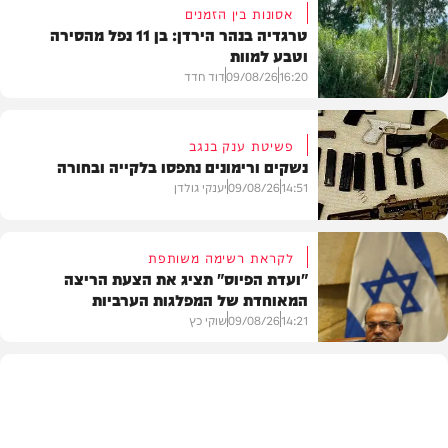
אסונות בין הזמנים
טרגדיה בנהר הירדן: בן 11 נפל מהסירה
וטבע למוות
16:20
09/08/26
דוד חדד
פשיטת ענק בנגב
נשקים ורימונים נתפסו בלקייה ובחורה
בארץ
14:51
09/08/26
יענקי גולדן
לקראת רשימה משותפת
"ועדת הפיוס" תציג את הצעת הריצה
המאוחדת של המפלגות הערביות
משטרה
14:21
09/08/26
שוקי כץ
פוליטי