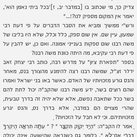
צדיק כך, מי שכתוב בו [במדבר יב, ז]'בכל ביתי נאמן הוא',
יאמר אין המקום מספיק לנו?!…"
ורש"י ממשיך ומביא את הסבר הדברים על פי דעת רבי
שמעון, עיין שם. אין שום ספק, כלל וכלל, שלא היו בליבו של
משה רבנו שום ספקות בענייני אמונה. ואם כן, יש להבין על
פי דעת רבי עקיבא, מה היתה כוונת משה רבנו?
בספר "תפארת ציון" על מדרש רבה, כותב רבי יצחק זאב
ידלר זצ"ל, שמשה רבנו רצה להימנע מהצורך בנס, מאחר
והנס גורע מזכויותיו של האדם. כאשר באו בני ישראל ואמרו
שהם רוצים בשר, ידע משה רבנו שהקב"ה יכול לתת להם
בשר ככל שתאבה נפשם, אלא שלא יהיה זה בדרך טבעית,
שהרי מצויים הם במדבר, אלא בדרך נס, והנס יגרע
מזכויותיהם. וכי לא חבל על הזכויות? ָ
ֲ אמר לו הקב"ה: "הֲיַ֥ד יְקֹוָ֖ק תִּקְצָ֑ר " ? " עַתָּ֥ה תִרְאֶ֛ה הֲיִקְרְךָ֥
דְבָרִ֖י אִם־לֹֽא ". כלומר גם כשנראה שהישועה אינה יכולה