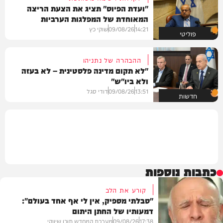
"ועדת הפיוס" תציג את הצעת הריצה
המאוחדת של המפלגות הערביות
14:21
09/08/26
שוקי כץ
פוליטי
ההבהרה של נתניהו
"לא תקום מדינה פלסטינית – לא בעזה
ולא ביו"ש"
13:51
09/08/26
דודי סגל
חדשות
כתבות נוספות
קורע את הלב
"סבלתי מספיק, אין לי אף אחד בעולם":
דמעותיו של החתן היתום
17:38
09/08/26
מערכת המחדש תוכן שיווקי