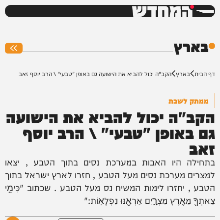
המחדש
0%
בארץ
דף הבית
בארץ
הקב"ה יכול להביא את הישועה גם באופן "טבעי" \ הרב יוסף זאב
ממתק לשבת
הקב"ה יכול להביא את הישועה
גם באופן "טבעי" \ הרב יוסף
זאב
בתחילה היו האבות במערכת נסים בתוך הטבע , יצאו
למצרים מערכת נסים מעל הטבע , חזרו לארץ ישראל בתוך
הטבע , יחזרו לימות המשיח נס מעל הטבע . שכתוב "כִּימֵ֥י
צֵאתְךָ֖ מֵאֶ֣רֶץ מִצְרָ֑יִם אַרְאֶ֖נּוּ נִפְלָאֽוֹת:"