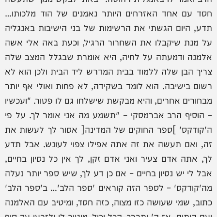
חסד עם אחד האזרחים היותר נאמנים של הוד מלכותו…
תדע, היום הגשתי את הרשימות של בני הישיבות באנגליה
על מנת שיקבלו את השחרור הרגיל, וכעת באה אלי אשה
אלמנה ודמעתה על לחיה, היא אומרת שבגלל המצב שלה
צריך הבן שלה ללמוד בבית המדרש ליד הבית ולכן הוא לא
רשום בישיבה. הוא לומד בשקידה, לא פחות ואולי אף יותר
מבחורים אחרים, והיא מבקשת שישלחו גם לו פטור. "ועכשיו
– הוסיף הרב אברמסקי – "תשמע מה אני אומר לך. על פי
ה'קודקס' ]ספר החוקים של המדינה[ אסור לך לעשות את
זה, ואם תעשה את זה אתה אפילו צפוי לעונש. אבל תדע
לך, אתה אדם צעיר ואני אדם זקן, לך אין כל נסיון בחיים,
אבל לי יש נסיון בחיים – אם כן דע לך, שיש ספר יותר נעלה
מה'קודקס' – לספר הזה קוראים 'ספר הלב'… ב'ספר הלב'
כתוב, שמי שעושה כזו מצוה, כזה חסד, ומיטיב עם האלמנה
ועם היתום, אז ה' יתברך, הכל יכול, מיטיב לו ולזרעו עד סוף