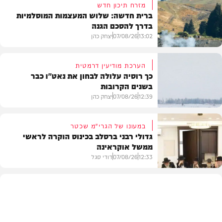
מזרח תיכון חדש
ברית חדשה: שלוש המעצמות המוסלמיות
בדרך להסכם הגנה
13:02
07/08/26
יצחק כהן
הערכת מודיעין דרמטית
כך רוסיה עלולה לבחון את נאט"ו כבר
בשנים הקרובות
בעולם
12:39
07/08/26
יצחק כהן
במעונו של הגרי"מ שכטר
גדולי רבני ברסלב בכינוס הוקרה לראשי
ממשל אוקראינה
בעולם
12:33
07/08/26
דודי סגל
חרדים