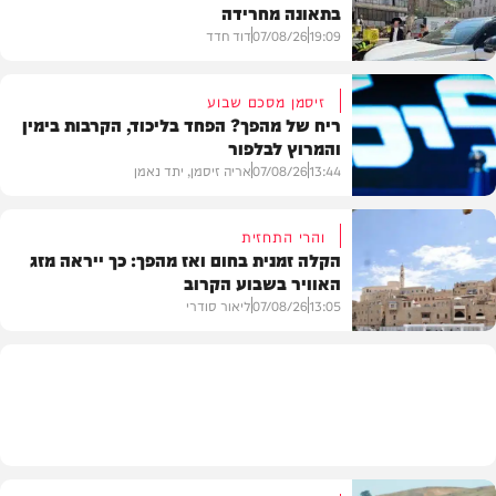
בתאונה מחרידה
19:09
07/08/26
דוד חדד
זיסמן מסכם שבוע
ריח של מהפך? הפחד בליכוד, הקרבות בימין
והמרוץ לבלפור
בארץ
13:44
07/08/26
אריה זיסמן, יתד נאמן
והרי התחזית
הקלה זמנית בחום ואז מהפך: כך ייראה מזג
האוויר בשבוע הקרוב
פוליטי
13:05
07/08/26
ליאור סודרי
מזג האוויר