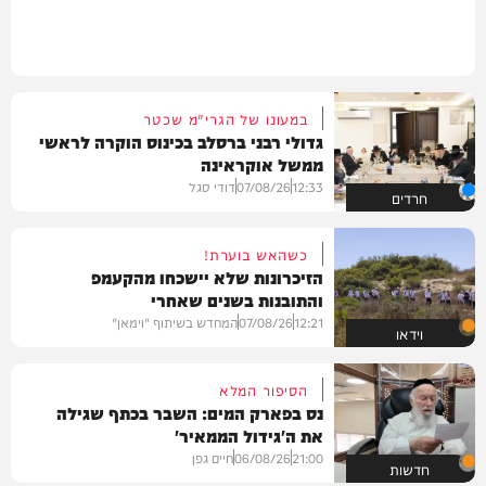
במעונו של הגרי"מ שכטר
גדולי רבני ברסלב בכינוס הוקרה לראשי
ממשל אוקראינה
12:33
07/08/26
דודי סגל
חרדים
כשהאש בוערת!
הזיכרונות שלא יישכחו מהקעמפ
והתובנות בשנים שאחרי
12:21
07/08/26
המחדש בשיתוף "וימאן"
וידאו
הסיפור המלא
נס בפארק המים: השבר בכתף שגילה
את ה'גידול הממאיר'
21:00
06/08/26
חיים גפן
חדשות