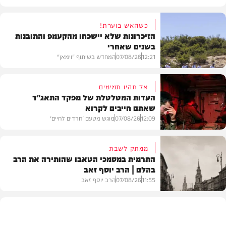
כשהאש בוערת!
הזיכרונות שלא יישכחו מהקעמפ והתובנות
בשנים שאחרי
12:21
07/08/26
המחדש בשיתוף "וימאן"
אל תהיו תמימים
העדות המטלטלת של מפקד התאג"ד
שאתם חייבים לקרוא
וידאו
12:09
07/08/26
מוגש מטעם 'חרדים לחיים'
ממתק לשבת
התרמית במסמכי הטאבו שהותירה את הרב
בהלם | הרב יוסף זאב
דעות
11:55
07/08/26
הרב יוסף זאב