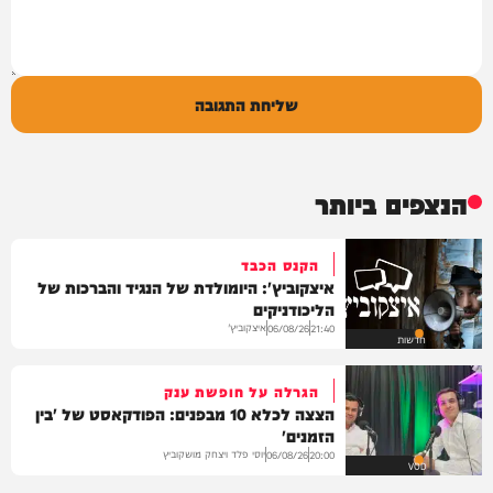
שליחת התגובה
הנצפים ביותר
הקנס הכבד
איצקוביץ': היומולדת של הנגיד והברכות של
הליכודניקים
איצקוביץ'
06/08/26
21:40
חדשות
הגרלה על חופשת ענק
הצצה לכלא 10 מבפנים: הפודקאסט של 'בין
הזמנים'
יוסי פלד ויצחק מושקוביץ
06/08/26
20:00
VOD