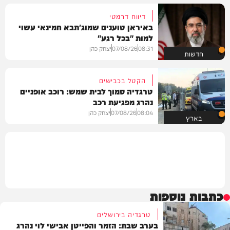
דיווח דרמטי
באיראן טוענים שמוג'תבא חמינאי עשוי
למות "בכל רגע"
08:31
07/08/26
יצחק כהן
חדשות
הקטל בכבישים
טרגדיה סמוך לבית שמש: רוכב אופניים
נהרג מפגיעת רכב
08:04
07/08/26
יצחק כהן
בארץ
כתבות נוספות
טרגדיה בירושלים
בערב שבת: הזמר והפייטן אבישי לוי נהרג