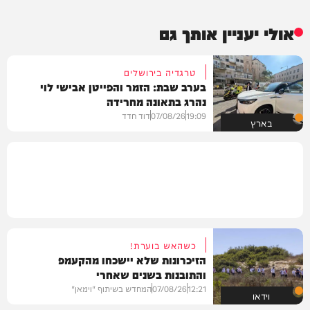
אולי יעניין אותך גם
טרגדיה בירושלים
בערב שבת: הזמר והפייטן אבישי לוי
נהרג בתאונה מחרידה
19:09
07/08/26
דוד חדד
בארץ
כשהאש בוערת!
הזיכרונות שלא יישכחו מהקעמפ
והתובנות בשנים שאחרי
12:21
07/08/26
המחדש בשיתוף "וימאן"
וידאו