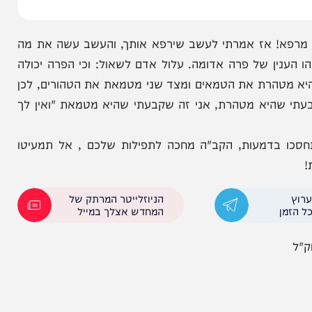
עילה התרופה מאומה. הכאבים החזקים עדיין תקפוהו
: הלא יודע אתה, כואבות לי השיניים. ומה עשיתה לא
 בשנה שעברה ושמתי אותו על השן, אך לא הועיל לי.
 אז אמרתי לעשב שירפא אותך, והעשב עשה את מה
ין של פרה אדומה. עלול אדם לשאול: וכי הפרה יכולה
הרת את הטמאים ומצד שני מטמאת את הטהורים, לכן
שהיא מטהרת, אני זה שקבעתי שהיא מטמאת "ואין לך
ו בדמעות, הקב"ה מחכה לתפילות שלכם , אל תמעיטו