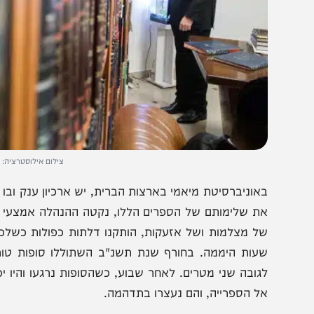
צילום אילוסטרציה: נועם ריבקין
אוניברסיטת מיאמי בארצות הברית, יש ארכיון ענק ובו אלפי ס
ת שלימותם של הספרים הללו, נקטה ההנהלה אמצעי ביטחון
ל מצלמות ושל אזעקות, הותקנו דלתות כפולות כשלכל דלת 
עות היממה. בחורף שנת תשנ"ב השתוללו סופות טורנדו במיא