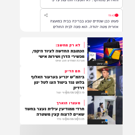
הביטחוני בדרום לבנון. לפי ההודעה, אין נפגעים
והאירוע מתוחקר. לא הופעלו התרעות על פי
המדיניות.
19:43
פעוט כבן שנתיים טבע בבריכה בבית במועצה
אזורית מטה יהודה. הוא פונה לבית החולים
הדסה עין כרם, במצב בינוני.
לא רק מחשב:
הכתובת החדשה לציוד היקפי,
18:22
מכשירי הדרן ושירות אישי
משרד הביטחון, צה"ל והתעשייה האווירית ביצעו
מערכת המחדש תוכן שיווקי
תוכן שיווקי
ניסוי מתוכנן מראש במערכת ההגנה האווירית
'חץ'.
תם הדיון
ביהמ"ש יכריע בערעור האלוף
בלוט נגד ביטול הצו לטל ינון
דרדיק
16:07
13:19
06/08/26
דודי סגל
משפט
דובר צה"ל: בתגובה להפרה בוטה של ארגון
מעצרו הוארך
הטרור חיזבאללה, צה"ל החל בתקיפות
חרדי ממודיעין עילית נעצר בחשד
ממוקדות במרחב דרום לבנון.
שאיים לרצוח קצין משטרה
13:05
06/08/26
יוסי פלד