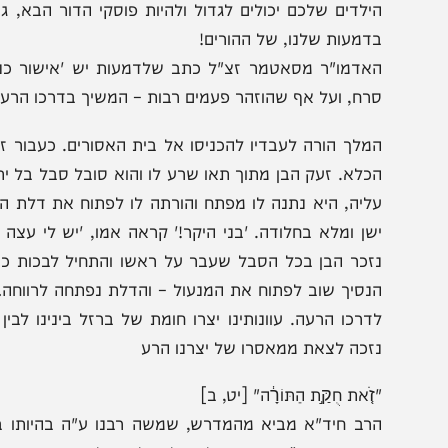
החלטה של גדול הדור שהסעירה
הר חומה: תלמידי הת"
ת האלמנה | הרב יוסף זאב
ש"ס המשניות במעמד
ילדים שלכם יכולים לגדול ולהיות פוסקי הדור הבא, גדולי רא
דמעות שלנו, של ההורים!
אדמו"ר מסאטמר זצ"ל כתב שלדמעות יש 'אישור כניסה' תמ
רח, ועל אף שהוזהר פעמים רבות – המשיך בדרכו הרעה.
מלך הורה לעבדיו להכניסו אל בית האסורים. כעבור זמן מה
כלא. זעק הבן מתוך תאו שרע לו והוא סובל סבל בל יתואר, כי 
ליה, היא נתנה לו מפתח והורתה לו לפתוח את דלת התא מבפ
שן ומלא בחלודה. 'בני היקר!' קראה אמו, 'יש לי עצה – שפוך
זכר הבן בכל הסבל שעבר על ראשו והתחיל לבכות כביום הוו
נסיך שוב לפתוח את המנעול – והדלת נפתחה לרווחה… יצא ה