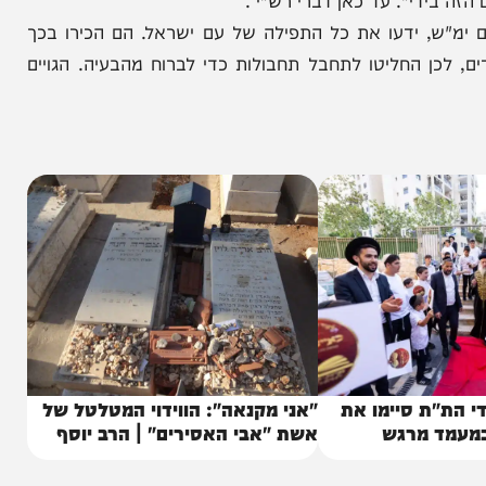
"עמלק יושב בארץ הנגב ". אלא כיון שידעו כוחה של
ישראל טועים ומתפללים להקב"ה כי ייתן את הכנענים
 "ראו ישראל לבושיהם " כלבושי עמלקים ולשונם לשון
י". עד כאן דברי רש"י .
, ידעו את כל התפילה של עם ישראל. הם הכירו בכך
 החליטו לתחבל תחבולות כדי לברוח מהבעיה. הגויים