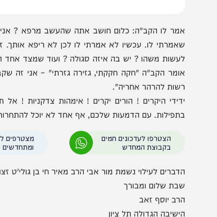
ותו ושם כפי ההוראות שקיבל בשנה שעברה – אך הפעם לא הו
עוז. נגלה אליו הקב"ה, שאל אותו: משה, מה ארע לך? אמר לו
ציתי להטריח אותך, ועל כן נטלתי את אותו עשב שהשתמשתי בו
מר לו הקב"ה: כלום חושב אתה שהעשב מרפא ? אני מרפא!
אמרתי לו. עכשיו לא אמרתי לו לכן לא ריפא אותך. זהו הענ
עשות משהו ? יש בה איזה סגולה ? ועוד שמצד אחד היא מט
ומר הקב"ה "חקה חקקתי, גזירה גזרתי" – אני זה שקבעתי 
שות להרהר אחריה".
דידי היקרים ! הורים יקרים ! אימהות צדקניות ! אל תחסכ
תפילות. עם הדמעות שלכם, אף אחד לא יוכל להתחרות!