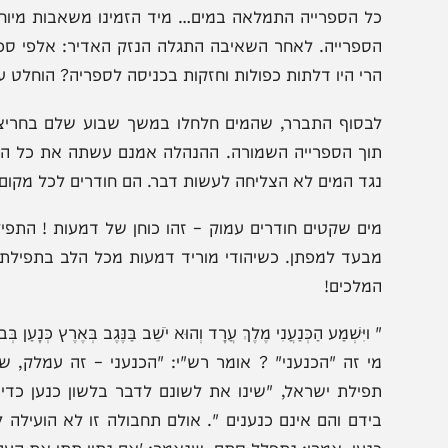
גובה שני מטרים. לאחר שבוע, כשהסופות נרגעו והיו יכולים ל
ל הספרייה, והם נעצרו בתדהמה.
ל הספרייה התמלאה במים… מיד הזמינו משאבות מיוחדות כד
ספרייה. לאחר השאיבה התגלה הנזק האדיר: אלפי ספרים נדי
רי היו דלתות כפולות וחזקות בכניסה לספריה? הוחלט על וע
בסוף התברר, שהמים חלחלו במשך שבוע שלם בחריצים הצרי
וך הספרייה השמורה. ההנהלה אמנם עשתה את כל המאמצים מ
גד המים לא הצליחה לעשות דבר. הם חודרים לכל מקום אפשרי
ים שקטים חודרים עמוק – זהו כוחן של דמעות ! התפילה יכו
בעד למפתן. כשיהודי מוריד דמעות מכל הלב בתפילתו – אין
מלכים!
ויִּשְׁמַע הַכְּנַעֲנִי מֶלֶךְ עֲרָד וְהוּא יֹשֵׁב בַּנֶּגֶב בְּאֶרֶץ כְּנָעַן בְּבֹא