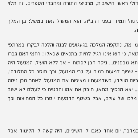
ת סיימו את
"אני מקנאה": הווידוי המטלטל של
 מרגש
אשת "אבי האסירים" | הרב יוסף
זאב
שי הישיבות, מרביצי התורה ומחברי הספרים. זה תלוי
ידי בפני הקב"ה. הוא המשיל זאת במשל: בן המלך
, נתקפה המלכה בגעגועים לבנה והלכה לבקרו במרתפי
הוא אינו רגיל לחיות בתנאים שכאלו ! רחמי האם גברו
נים… ניסה הבן לפתוח – אך ללא הועיל. המנעול היה
 דמעות כמים על גבי המנעול, וכך תוסר כל החלודה'.
לדו, כשדמעותיו מציפות את המנעול. לאחר מכן ניסה
נסיך מתאו, חיבק את אמו והבטיח כי לעולם לא ישוב