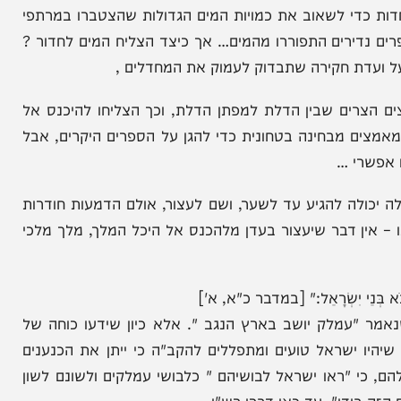
צאת מהבתים, נשיא האוניברסיטה נכנס יחד עם עוזריו
י לשאוב את כמויות המים הגדולות שהצטברו במרתפי
רים התפוררו מהמים… אך כיצד הצליח המים לחדור ?
דת חקירה שתבדוק לעמוק את המחדלים ,
ם שבין הדלת למפתן הדלת, וכך הצליחו להיכנס אל
בחינה בטחונית כדי להגן על הספרים היקרים, אבל
 …
לה להגיע עד לשער, ושם לעצור, אולם הדמעות חודרות
 דבר שיעצור בעדן מלהכנס אל היכל המלך, מלך מלכי
 בְּנֵי יִשְׂרָאֵל:" [במדבר כ"א, א']