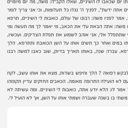
ו של עולם, אבל בשטף הדמעות יוסרו כל המחיצות וכך
ום אחד כאבו לו השיניים, היה קשה לו הלימוד אבל
שכאבו לו השיניים, שאלו הקב"ה: משה, מה יום מיומיים
עת", לפניך ה' נגלו כל תעלומות, וכי אני צריך לומר
ניו משה: רבונו של עולם, כואבות לי השיניים, תרפא
 אתה הבאת עלי את הכאב, מי יאמר לך מה תעשה ומי
לל אלי, אני אוהב לשמוע את תפלת הצדיקים. ועכשיו,
ם ואחר כך תשים אותו על השן הכואבת ותתרפא. הלך
רה שנה, באותו תאריך בדיוק, שוב כאבו למשה רבנו
פואה ? הלך וחיפש בשדות, מצא את אותו עשב, לקח