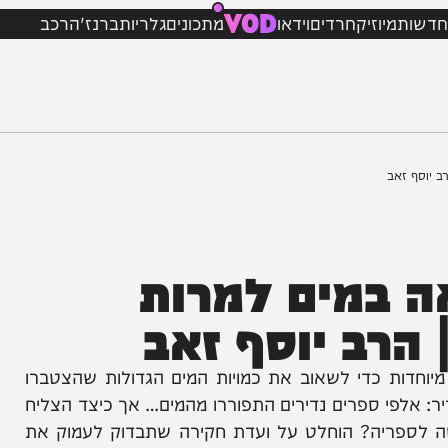
VOD
מיוזיק
חרדים
וידאו
מתכונים
גלריות
ברנז'ה
רכב
אב
במים למרות
ב יוסף זאב
 כדי לשאוב את כמויות המים הגדולות שהצטברו
 ספרים נדירים התפוררו מהמים… אך כיצד הצליח