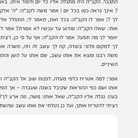
דרכו הרעה. עוונותינו יצרו חומת של ברזל בינינו לבין מלכ
זכה לצאת ממאסרו של יצרנו הרע
ֹ֚את חֻקַּ֣ת הַתּוֹרָ֔ה" [יט, ב]
רב חיד"א מביא מהמדרש, שמשה רבנו ע"ה בהיותו במדבר, י
תגבר. הקב"ה היה מתגלה אליו כל יום ולומד איתו. באותו יום 
 אינך נראה כמו בכל יום ! אמר משה לקב"ה: "ה' אלקים אתה יד
ך ?! אמר לו הקב"ה: בכל זאת, תאמר לי, תתפלל אלי. אמר לפ
ותי. שאלו הקב"ה: ומדוע עד עכשיו לא אמרת? אמר לו משה:
אמר לך מה תפעל. אמר לו הקב"ה: אף על פי כן, רציתי שתתפ
ך למקום פלוני בשדה, קח לך עשב זה וזה, תשרה אותו במי
שה רבנו ומצא את אותו עשב, שם אותו על השן והתרפא. עב
שיניים.
מר: למה אטריח כלפי מעלה, לפנות שוב אל הקב"ה ולבקש ר