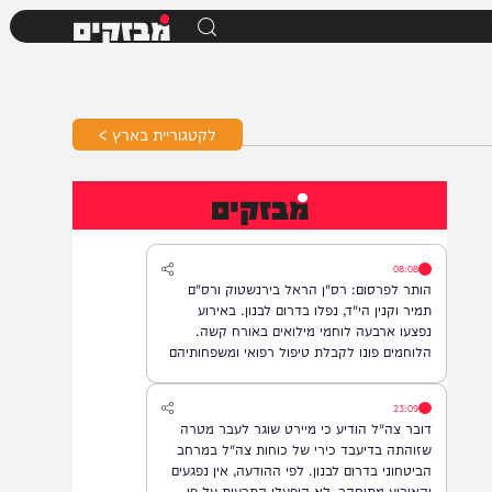
מבזקים
לקטגוריית בארץ >
מבזקים
08:08
הותר לפרסום: רס"ן הראל בירנשטוק ורס"ם
תמיר וקנין הי"ד, נפלו בדרום לבנון. באירוע
נפצעו ארבעה לוחמי מילואים באורח קשה.
הלוחמים פונו לקבלת טיפול רפואי ומשפחותיהם
עודכנו.
23:09
דובר צה"ל הודיע כי מיירט שוגר לעבר מטרה
שזוהתה בדיעבד כירי של כוחות צה"ל במרחב