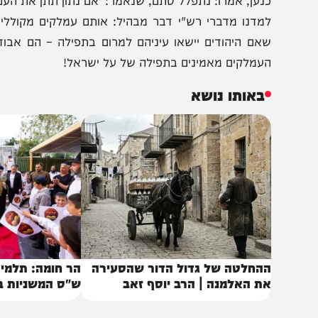
י זה "הכנעני" ? אומר רש"י: "הכנעני – זה עמלק, שנאמר 
פילת ישראל, "שינו את לשונם לדבר בלשון כנען כדי שיהיו 
ידם והם אינם כנענים ". אולם תחבולה זו לא הועילה להם, כי
נען, אמרו: נתפלל סתם, שנאמר: 'אם נתון תתן את העם הזה ביד
מדנו מדברי רש"י דבר מבהיל: אותם עמלקים מקוללים ימ"ש
אם היהודים יישאו עיניהם למרום בתפילה – הם אבודים, לכן
עמלקים מאמינים בתפילה של על ישראל!
באותו נושא