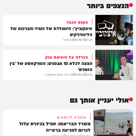
הנצפים ביותר
הקנס הכבד
איצקוביץ': היומולדת של הנגיד והברכות של
הליכודניקים
איצקוביץ'
06/08/26
21:40
חדשות
הגרלה על חופשת ענק
הצצה לכלא 10 מבפנים: הפודקאסט של 'בין
הזמנים'
יוסי פלד ויצחק מושקוביץ
06/08/26
20:00
VOD
אולי יעניין אותך גם
אזהרה לרוחצים
משרד הבריאות: טפיל בכינרת עלול
לגרום לפגיעה בראייה
22:35
06/08/26
דוד חדד