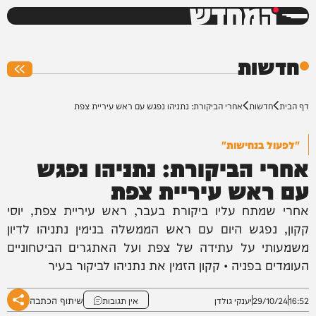
המחדש
0%
חדשות
דף הבית
חדשות
אחרי הביקורת: נתניהו נפגש עם ראש עיריית צפת
"לפעול בנחישות"
אחרי הביקורת: נתניהו נפגש
עם ראש עיריית צפת
אחרי שמתח עליו ביקורת בעבר, ראש עיריית צפת, יוסי
קקון, נפגש היום עם ראש הממשלה בנימין נתניהו לדיון
משמעותי על עתידה של צפת ועל האתגרים הביטחוניים
העומדים בפניה • קקון הזמין את נתניהו לביקור בעיר
שיתוף הכתבה
16:52
29/10/24
יענקי גולדן
אין תגובות