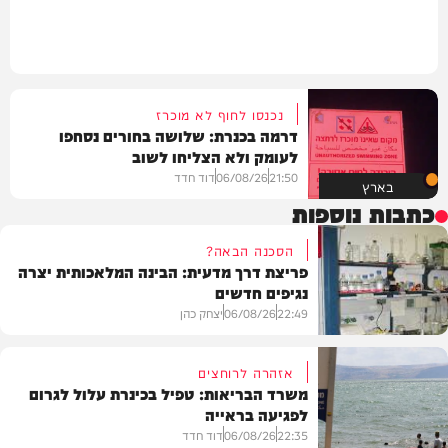
נכנסו לחוף לא מוכרז
דרמה בכנרת: שלושה בחורים נסחפו
לעומק ולא הצליחו לשוב
21:50
06/08/26
דוד חדד
בארץ
כתבות נוספות
הסכנה הבאה?
פריצת דרך מדעית: הבינה המלאכותית יצרה
נגיפים חדשים
22:49
06/08/26
יצחק כהן
אזהרה לרוחצים
משרד הבריאות: טפיל בכינרת עלול לגרום
לפגיעה בראייה
בריאות
22:35
06/08/26
דוד חדד