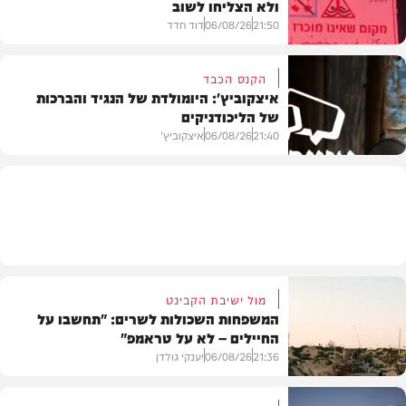
ולא הצליחו לשוב
בעולם
21:50
06/08/26
דוד חדד
הקנס הכבד
איצקוביץ': היומולדת של הנגיד והברכות
של הליכודניקים
בארץ
21:40
06/08/26
איצקוביץ'
חדשות
מול ישיבת הקבינט
המשפחות השכולות לשרים: "תחשבו על
החיילים – לא על טראמפ"
21:36
06/08/26
יענקי גולדן