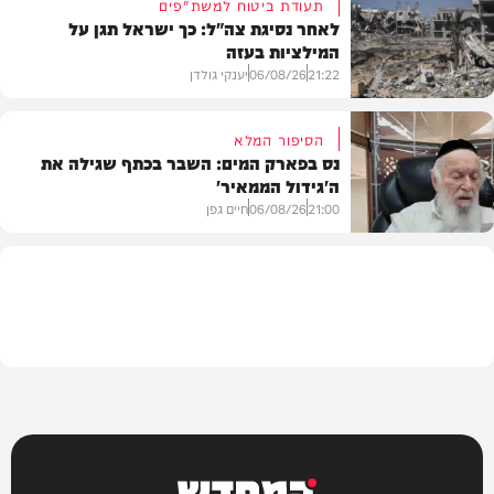
תעודת ביטוח למשת"פים
לאחר נסיגת צה"ל: כך ישראל תגן על
המילציות בעזה
צבא וביטחון
21:22
06/08/26
יענקי גולדן
הסיפור המלא
נס בפארק המים: השבר בכתף שגילה את
ה'גידול הממאיר'
צבא וביטחון
21:00
06/08/26
חיים גפן
חדשות
המחדש