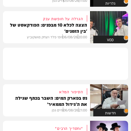
11:00
05/08/26
חיים גפן
גלריות
הגרלה על חופשת ענק
הצצה לכלא 10 מבפנים: הפודקאסט של
'בין הזמנים'
20:00
06/08/26
יוסי פלד ויצחק מושקוביץ
VOD
הסיפור המלא
נס בפארק המים: השבר בכתף שגילה
את ה'גידול הממאיר'
21:00
06/08/26
חיים גפן
חדשות
"וחסדיך הרבים"