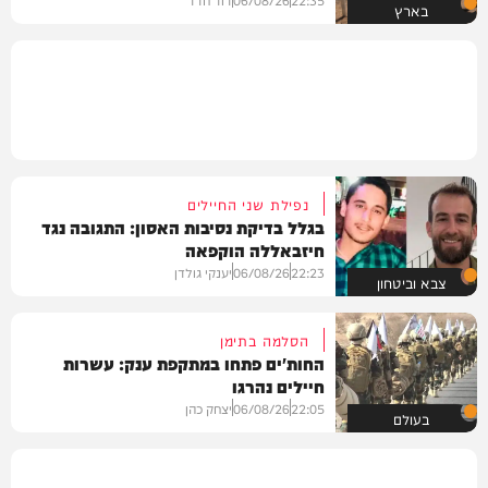
בארץ
נפילת שני החיילים
בגלל בדיקת נסיבות האסון: התגובה נגד
חיזבאללה הוקפאה
22:23
06/08/26
יענקי גולדן
צבא וביטחון
הסלמה בתימן
החות'ים פתחו במתקפת ענק: עשרות
חיילים נהרגו
22:05
06/08/26
יצחק כהן
בעולם