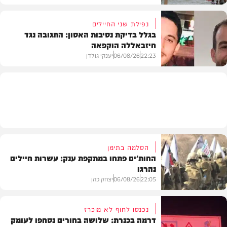
נפילת שני החיילים
בגלל בדיקת נסיבות האסון: התגובה נגד
חיזבאללה הוקפאה
בארץ
22:23
06/08/26
יענקי גולדן
צבא וביטחון
הסלמה בתימן
החות'ים פתחו במתקפת ענק: עשרות חיילים
נהרגו
22:05
06/08/26
יצחק כהן
נכנסו לחוף לא מוכרז
דרמה בכנרת: שלושה בחורים נסחפו לעומק