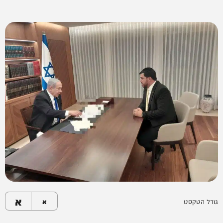
א
גודל הטקסט
א