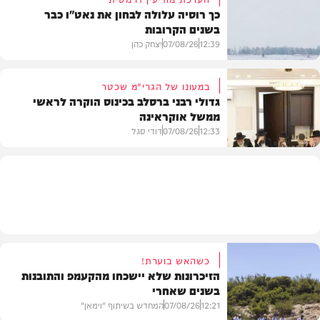
כך רוסיה עלולה לבחון את נאט"ו כבר
בשנים הקרובות
בעולם
12:39
07/08/26
יצחק כהן
במעונו של הגרי"מ שכטר
גדולי רבני ברסלב בכינוס הוקרה לראשי
ממשל אוקראינה
בעולם
12:33
07/08/26
דודי סגל
חרדים
כשהאש בוערת!
הזיכרונות שלא יישכחו מהקעמפ והתובנות
בשנים שאחרי
12:21
07/08/26
המחדש בשיתוף "וימאן"