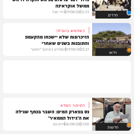
ממשל אוקראינה
12:33
07/08/26
דודי סגל
חרדים
כשהאש בוערת!
הזיכרונות שלא יישכחו מהקעמפ
והתובנות בשנים שאחרי
12:21
07/08/26
המחדש בשיתוף "וימאן"
וידאו
הסיפור המלא
נס בפארק המים: השבר בכתף שגילה
את ה'גידול הממאיר'
21:00
06/08/26
חיים גפן
חדשות