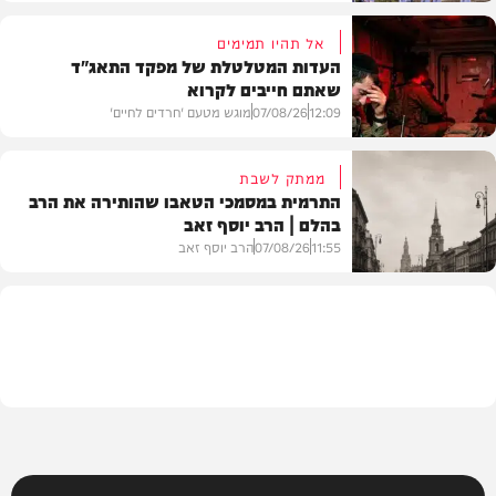
אל תהיו תמימים
העדות המטלטלת של מפקד התאג"ד
שאתם חייבים לקרוא
וידאו
12:09
07/08/26
מוגש מטעם 'חרדים לחיים'
ממתק לשבת
התרמית במסמכי הטאבו שהותירה את הרב
בהלם | הרב יוסף זאב
דעות
11:55
07/08/26
הרב יוסף זאב
בית המדרש