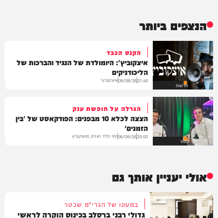
הנצפים ביותר
הקנס הכבד
איצקוביץ': היומולדת של הנגיד והברכות של
הליכודניקים
איצקוביץ'
06/08/26
21:40
חדשות
הגרלה על חופשת ענק
הצצה לכלא 10 מבפנים: הפודקאסט של 'בין
הזמנים'
יוסי פלד ויצחק מושקוביץ
06/08/26
20:00
VOD
אולי יעניין אותך גם
במעונו של הגרי"מ שכטר
גדולי רבני ברסלב בכינוס הוקרה לראשי