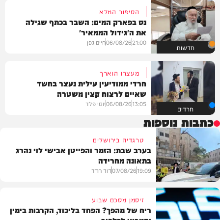
הסיפור המלא
נס בפארק המים: השבר בכתף שגילה
את ה'גידול הממאיר'
21:00
06/08/26
חיים גפן
חדשות
מעצרו הוארך
חרדי ממודיעין עילית נעצר בחשד
שאיים לרצוח קצין משטרה
13:05
06/08/26
יוסי פלד
חרדים
כתבות נוספות
טרגדיה בירושלים
בערב שבת: הזמר והפייטן אבישי לוי נהרג
בתאונה מחרידה
19:09
07/08/26
דוד חדד
זיסמן מסכם שבוע
ריח של מהפך? הפחד בליכוד, הקרבות בימין
בארץ