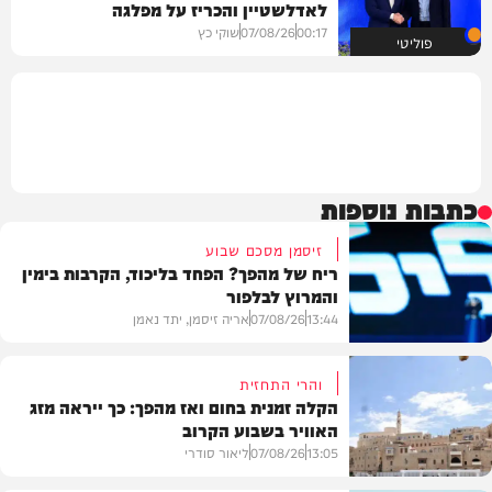
לאדלשטיין והכריז על מפלגה
00:17
07/08/26
שוקי כץ
פוליטי
כתבות נוספות
זיסמן מסכם שבוע
ריח של מהפך? הפחד בליכוד, הקרבות בימין
והמרוץ לבלפור
13:44
07/08/26
אריה זיסמן, יתד נאמן
והרי התחזית
הקלה זמנית בחום ואז מהפך: כך ייראה מזג
האוויר בשבוע הקרוב
פוליטי
13:05
07/08/26
ליאור סודרי