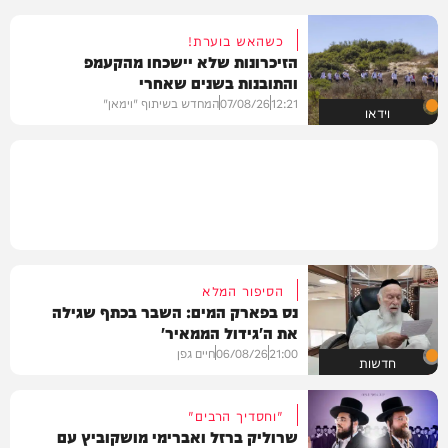
כשהאש בוערת!
הזיכרונות שלא יישכחו מהקעמפ
והתובנות בשנים שאחרי
12:21
07/08/26
המחדש בשיתוף "וימאן"
וידאו
הסיפור המלא
נס בפארק המים: השבר בכתף שגילה
את ה'גידול הממאיר'
21:00
06/08/26
חיים גפן
חדשות
"וחסדיך הרבים"
שרוליק ברזל ואברימי מושקוביץ עם