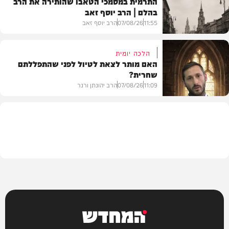
התרמית במסמכי הטאבו שהותירה את הרב
בהלם | הרב יוסף זאב
דעות
11:55
07/08/26
הרב יוסף זאב
הלכה יומית
האם מותר לצאת לטיול לפני שהתפללתם
שחרית?
בית המדרש
11:09
07/08/26
הרב יהונתן ורנר
הלכה
המחדש