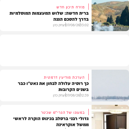
מזרח תיכון חדש
ברית חדשה: שלוש המעצמות המוסלמיות
בדרך להסכם הגנה
מזג האוויר
13:02
07/08/26
יצחק כהן
בעולם
הערכת מודיעין דרמטית
כך רוסיה עלולה לבחון את נאט"ו כבר
בשנים הקרובות
12:39
07/08/26
יצחק כהן
במעונו של הגרי"מ שכטר
גדולי רבני ברסלב בכינוס הוקרה לראשי
ממשל אוקראינה
בעולם