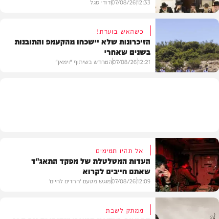
12:33
07/08/26
דודי סגל
כשהאש בוערת!
הזיכרונות שלא יישכחו מהקעמפ והתובנות
בשנים שאחרי
חרדים
12:21
07/08/26
המחדש בשיתוף "וימאן"
וידאו
אל תהיו תמימים
העדות המטלטלת של מפקד התאג"ד
שאתם חייבים לקרוא
12:09
07/08/26
מוגש מטעם 'חרדים לחיים'
ממתק לשבת