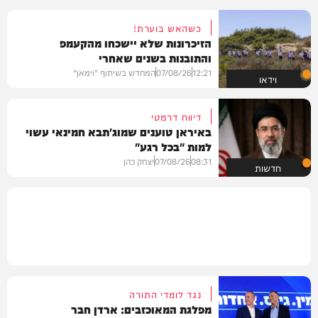
כשהאש בוערת!
הזיכרונות שלא יישכחו מהקעמפ
והתובנות בשנים שאחרי
12:21
07/08/26
המחדש בשיתוף "וימאן"
וידאו
דיווח דרמטי
באיראן טוענים שמוג'תבא חמינאי עשוי
למות "בכל רגע"
08:31
07/08/26
יצחק כהן
חדשות
נגד לומדי התורה
מפלגת המאוכזבים: ארדן חבר