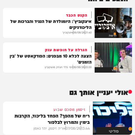
הקנס הכבד
איצקוביץ': היומולדת של הנגיד והברכות של
הליכודניקים
איצקוביץ'
06/08/26
21:40
חדשות
הגרלה על חופשת ענק
הצצה לכלא 10 מבפנים: הפודקאסט של 'בין
הזמנים'
יוסי פלד ויצחק מושקוביץ
06/08/26
20:00
VOD
אולי יעניין אותך גם
זיסמן מסכם שבוע
ריח של מהפך? הפחד בליכוד, הקרבות
בימין והמרוץ לבלפור
13:44
07/08/26
אריה זיסמן, יתד נאמן
פוליטי