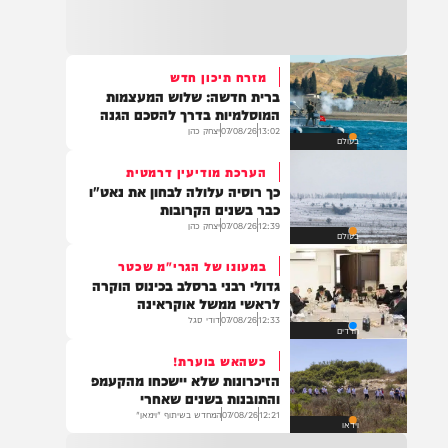
22:32
בהמשך להחייאה שבוצעה בבני ברק: הציבור
מתבקש להתפלל עבור הפעוט צבי בן שיינא
לרפואה שלמה
מזרח תיכון חדש
ברית חדשה: שלוש המעצמות
21:32
המוסלמיות בדרך להסכם הגנה
בין הזמנים: שלושה בחורי ישיבות חולצו
13:02
07/08/26
יצחק כהן
בעולם
מהכינרת לאחר שנסחפו לעומק האגם, בחוף
בלתי מוכרז כשהם על גבי אביזר ציפה.
הערכת מודיעין דרמטית
כך רוסיה עלולה לבחון את נאט"ו
כבר בשנים הקרובות
12:39
07/08/26
יצחק כהן
בעולם
21:31
בני ברק: חובשים ופראמדיקים של ארגון הצלה
במעונו של הגרי"מ שכטר
מבצעים פעולות החייאה על תינוק כבן שנה וחצי
גדולי רבני ברסלב בכינוס הוקרה
לאחר שנחנק משקית.
לראשי ממשל אוקראינה
12:33
07/08/26
דודי סגל
חרדים
כשהאש בוערת!
19:03