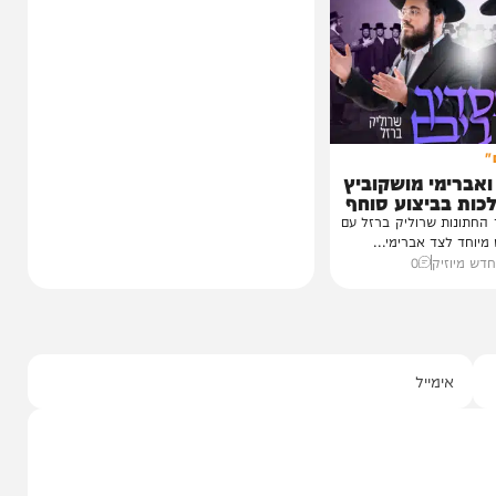
כחו מהקעמפ
נס בפארק המים: השבר בכתף
חרי
שגילה את ה'גידול הממאיר'
עגוע לקעמפ שבו
מעשה נדיר וחריג שהתפרסם הבוקר בקו 'שיח
איפה...
יצחק' על ידי בעל המעשה בעצמו, ומעורר...
ף "וימאן"
0
21:00
06/08/26
חיים גפן
0
י מושקוביץ
יצוע סוחף
 שרוליק ברזל עם
ד אברימי...
ק
0