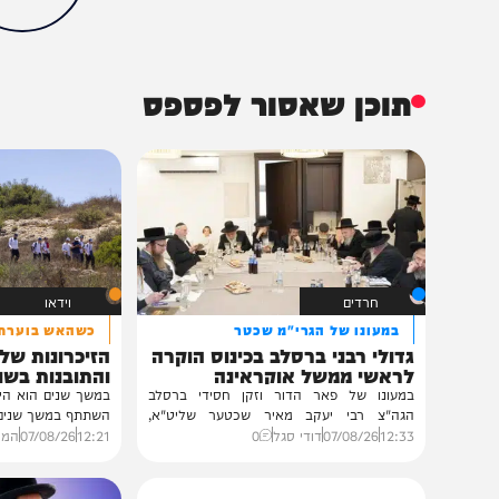
הכתבה עניינה א
87%
תוכן שאסור לפספס
חרדים
וידאו
במעונו של הגרי"מ שכטר
כשהאש בוערת!