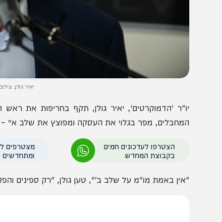
יאיר גולן. צילום תומר נויב
ו"ר 'הדמוקרטים', יאיר גולן, תקף בחריפות את ראש הממשלה
מחבלים, מפר בגלוי את העסקה ומפוצץ את שלב א׳ – בדיוק כ
הצטרפו לעדכונים חמים
מצטרפים לערוץ
בקבוצת המחדש
ומתחדשים כל הזמן
אין באמת מו"מ על שלב ב'", טען גולן, "רק ספינים והפקרת חיי