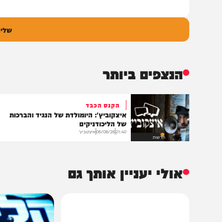
ם
אימיי
גובה
שליחת התגו
הנצפים ביותר
הקנס הכבד
איצקוביץ': היומולדת של הנגיד והברכות
של הליכודניקים