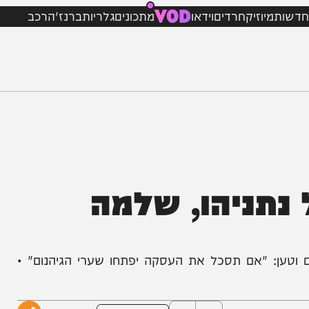
VOD
מיוזיק
חרדים
וידאו
מתכונים
גלריות
ברנז'ה
רכב
תניהו, שלמה
ן: "אם תסכל את העסקה יפתחו שערי הגיהנום" •